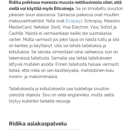
Ridika poikkeaa monesta muusta nettikasinosta siten, että
siellä voi käyttää myös Bitcoineja
. Se on ilmoitettu sivuston
jokaisen sivun alaosassa. Samassa paikassa ovat muutkin
maksuvaihtoehdot. Niitä ovat
Ecopayz
, Entropay, Maestro,
MasterCard, Neteller, Skrill, Visa Electron, Visa, Sofort ja
Cashlib. Näistä ei varmaankaan kaikki ole suomalaisia
varten. Mutta varmasti jos jokin tapa on näistä tuttu ja sitä
on kenties jo käyttänyt, sillä voi tehdä talletuksia ja
kotiutuksia. Se selviää viimeistään siinä vaiheessa, kun on
tekemässä talletusta. Samalla saa tietää talletukseen
liittyviä muitakin asioita. Ennen talletusta haluaa varmasti
tietää, että mikä on sen käsittelyaika, mahdollinen kulu,
minimi- ja maksimimäärä.
Talletuksesta ja kotiutuksesta saa lisätietoja sivuston
yleisistä ohjeista. Sivu on vielä englanniksi, mutta sieltä
löytyy kuitenkin tärkeitä neuvoja.
Ridika asiakaspalvelu