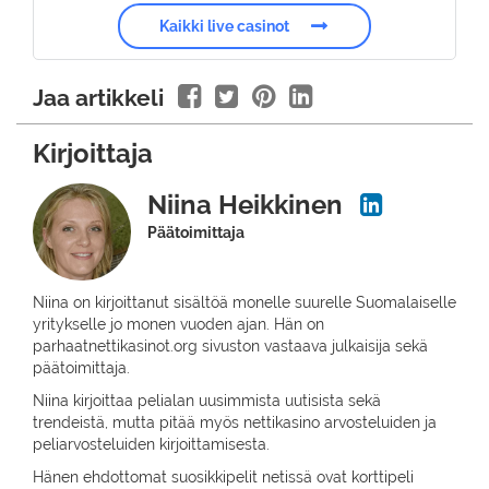
Kaikki live casinot
Jaa artikkeli
Kirjoittaja
Niina Heikkinen
Päätoimittaja
Niina on kirjoittanut sisältöä monelle suurelle Suomalaiselle
yritykselle jo monen vuoden ajan. Hän on
parhaatnettikasinot.org sivuston vastaava julkaisija sekä
päätoimittaja.
Niina kirjoittaa pelialan uusimmista uutisista sekä
trendeistä, mutta pitää myös nettikasino arvosteluiden ja
peliarvosteluiden kirjoittamisesta.
Hänen ehdottomat suosikkipelit netissä ovat korttipeli