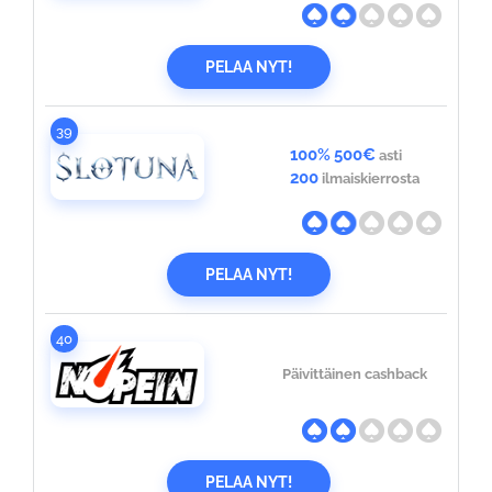
PELAA NYT!
39
100%
500€
asti
200
ilmaiskierrosta
PELAA NYT!
40
Päivittäinen cashback
PELAA NYT!