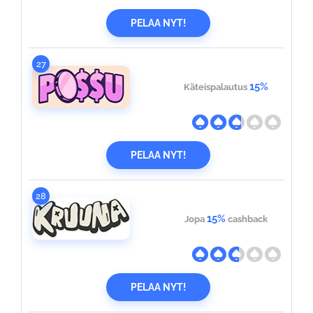
PELAA NYT!
27
15%
Käteispalautus
PELAA NYT!
28
15%
Jopa
cashback
PELAA NYT!