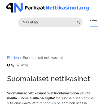
Parhaat Nettikasinot
Uudet Kasinot
Etusivu
»
Suomalaiset nettikasinot
Suomalaiset Kasinot
15-07-2024
Kasinot Ilman Rekisteröitymistä
Suomalaiset nettikasinot
Rahapelit
Casino Bonus
Suomalaiset nettikasinot ovat luontevasti oiva valinta
meille Suomalaisille pelaajille!
Me suomalaiset olemme
Ilmaiskierroksia
siitä onnekkaita, että
rahapelien
pelaaminen netissä