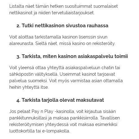
Listalta näet tämän hetken suosituimmat suomalaiset
nettikasinot ja niiden tervetuliaistarjoukset.
Tutki nettikasinon sivustoa rauhassa
Voit aloittaa tarkistamalla kasinon lisenssin sivun
alareunasta. Sieltä näet, missä kasino on rekisteröity.
Tarkista, miten kasinon asiakaspalvelu toimii
Voit yleensä ottaa yhteyttä asiakaspalveluun chatin tai
sähköpostin välityksellä. Useimmat kasinot tarjoavat
palvelua suomeksi. Voit myös varmistaa asian ottamalla
heihin yhteyttä itse.
Tarkista tarjolla olevat maksutavat
Jos pelaat Pay n Play -kasinolla, voit kirjautua sisään
pankkitunnuksillasi ja maksaa pankkisiirrolla. Tavallisen
rekisteröitymisen yhteydessä voit maksaa esimerkiksi
luottokortilla tai e-lompakolla.