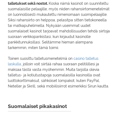
talletukset sekä nostot.
Koska nämä kasinot on suunniteltu
suomalaisille pelaajille, myös niiden rahansiirtomenetelmät
on luonnollisesti mukautettu nimenomaan suomipelaajille.
Siksi rahansiirto on helppoa, pelasitpa sitten tietokoneella
tai matkapuhelimella. Nykyään useimmat uudet
suomalaiset kasinot tarjoavat mahdollisuuden tehdä siirtoja
suoraan verkkopankistasi, kun kirjaudut kasinolle
pankkitunnuksillasi. Selitämme hieman alempana
tarkemmin, miten tämä toimii.
Toinen suosittu
talletusmenetelmä on
casino talletus
laskulla
, jolloin voit siirtää rahaa suoraan pelitilillesi ja
maksaa tästä vasta myöhemmin.
Muita tarjolla olevia
talletus- ja kotiutustapoja suomalaisilla kasinoilla ovat
luottokorttimaksut, sähköiset lompakot, kuten PayPal,
Neteller ja Skrill, sekä mobiilisiirrot esimerkiksi Sirun kautta.
Suomalaiset pikakasinot