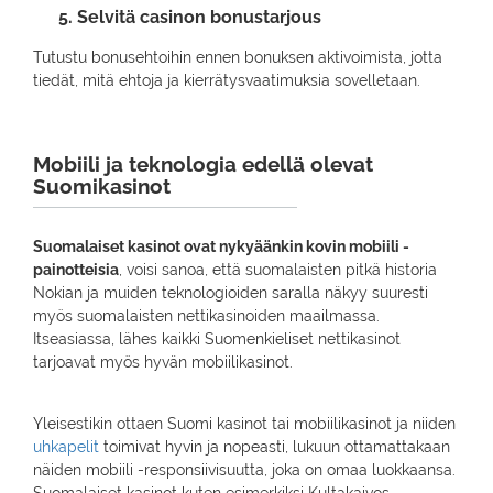
Selvitä casinon bonustarjous
Tutustu bonusehtoihin ennen bonuksen aktivoimista, jotta
tiedät, mitä ehtoja ja kierrätysvaatimuksia sovelletaan.
Mobiili ja teknologia edellä olevat
Suomikasinot
Suomalaiset kasinot ovat nykyäänkin kovin mobiili -
painotteisia
, voisi sanoa, että suomalaisten pitkä historia
Nokian ja muiden teknologioiden saralla näkyy suuresti
myös suomalaisten nettikasinoiden maailmassa.
Itseasiassa, lähes kaikki Suomenkieliset nettikasinot
tarjoavat myös hyvän mobiilikasinot.
Yleisestikin ottaen Suomi kasinot tai mobiilikasinot ja niiden
uhkapelit
toimivat hyvin ja nopeasti, lukuun ottamattakaan
näiden mobiili -responsiivisuutta, joka on omaa luokkaansa.
Suomalaiset kasinot kuten esimerkiksi Kultakaivos