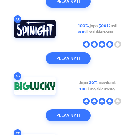
PELAA NYT!
15
100%
500€
jopa
asti
200
ilmaiskierrosta
PELAA NYT!
16
20%
Jopa
cashback
100
ilmaiskierrosta
PELAA NYT!
17