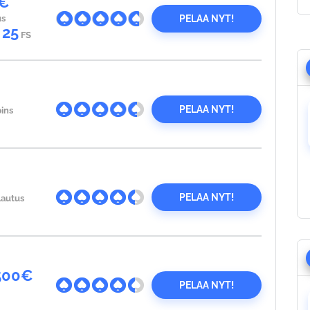
€
us
PELAA NYT!
25
:
FS
PELAA NYT!
ins
PELAA NYT!
lautus
500€
PELAA NYT!