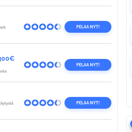
PELAA NYT!
ack
300€
PELAA NYT!
osta
PELAA NYT!
äytystä