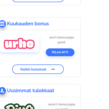
Kuukauden bonus
100%
bonus jopa
500€
PELAA NYT!
Kaikki bonukset
Uusimmat tulokkaat
1000%
bonus jopa