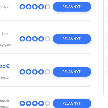
PELAA NYT!
hback
, jopa
PELAA NYT!
äytystä
00€
PELAA NYT!
rrosta
hback
PELAA NYT!
rrosta