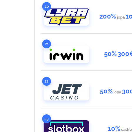
20
200%
1
jopa
21
50%
300
22
50%
30
jopa
23
10%
cashb