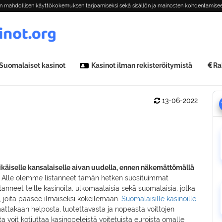
n mahdollisen käyttökokemuksen tarjoamiseksi sekä sisällön ja mainosten kohdentamisee
Suomalaiset kasinot
Kasinot ilman rekisteröitymistä
Ra
13-06-2022
-ikäiselle kansalaiselle aivan uudella, ennen näkemättömällä
. Alle olemme listanneet tämän hetken suosituimmat
anneet teille kasinoita, ulkomaalaisia sekä suomalaisia, jotka
ä, joita pääsee ilmaiseksi kokeilemaan.
Suomalaisille kasinoille
attakaan helposta, luotettavasta ja nopeasta voittojen
 voit kotiuttaa kasinopeleistä voitetuista euroista omalle