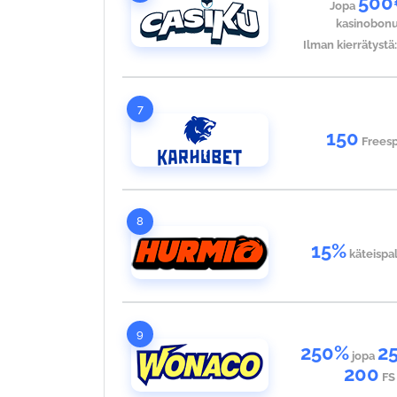
500
Jopa
kasinobon
Ilman kierrätystä
7
150
Freesp
8
15%
käteispa
9
250%
2
jopa
200
FS