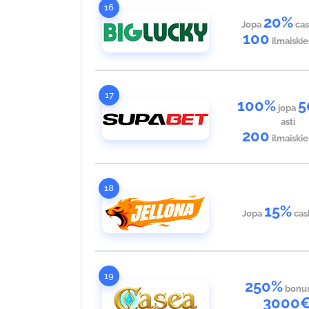
16
20%
Jopa
cas
100
ilmaiskie
17
100%
5
jopa
asti
200
ilmaiskie
18
15%
Jopa
cas
19
250%
bonus
3000