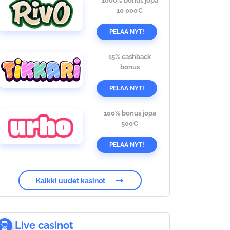
1000%
bonus jopa
10 000€
PELAA NYT!
15%
cashback
bonus
PELAA NYT!
100%
bonus jopa
500€
PELAA NYT!
Kaikki uudet kasinot
Live casinot