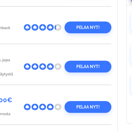
PELAA NYT!
hback
, jopa
PELAA NYT!
äytystä
00€
PELAA NYT!
rrosta