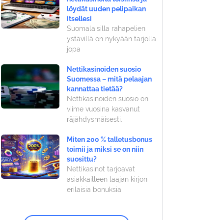
löydät uuden pelipaikan
itsellesi
Suomalaisilla rahapelien
ystävillä on nykyään tarjolla
jopa
Nettikasinoiden suosio
Suomessa – mitä pelaajan
kannattaa tietää?
Nettikasinoiden suosio on
viime vuosina kasvanut
räjähdysmäisesti.
Miten 200 % talletusbonus
toimii ja miksi se on niin
suosittu?
Nettikasinot tarjoavat
asiakkailleen laajan kirjon
erilaisia bonuksia