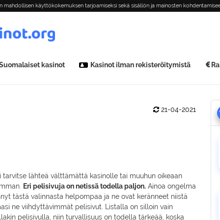
n mahdollisen käyttökokemuksen tarjoamiseksi sekä sisällön ja mainosten kohdentamisee
Suomalaiset kasinot
Kasinot ilman rekisteröitymistä
Ra
21-04-2021
n ei tarvitse lähteä välttämättä kasinolle tai muuhun oikeaan
lpomman.
Eri pelisivuja on netissä todella paljon.
Ainoa ongelma
tehnyt tästä valinnasta helpompaa ja ne ovat keränneet niistä
i ne viihdyttävimmät pelisivut. Listalla on silloin vain
llakin pelisivulla, niin turvallisuus on todella tärkeää, koska