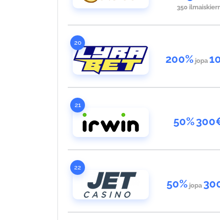
350 ilmaiskier
20
200%
1
jopa
21
50%
300
22
50%
30
jopa