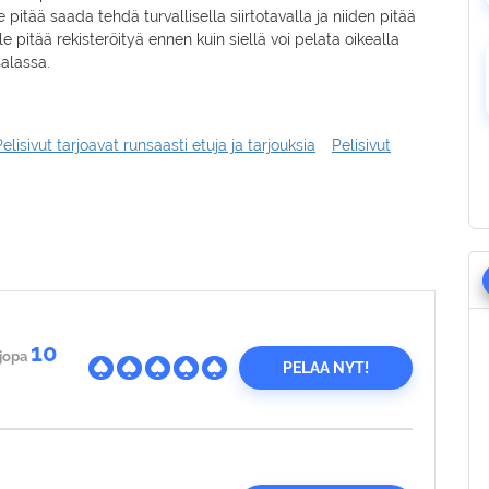
pitää saada tehdä turvallisella siirtotavalla ja niiden pitää
e pitää rekisteröityä ennen kuin siellä voi pelata oikealla
salassa.
Pelisivut tarjoavat runsaasti etuja ja tarjouksia
Pelisivut
10
jopa
PELAA NYT!