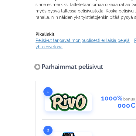
sinne esimerkiksi talletetaan omaa oikeaa rahaa. Se 
myös pysyä tallessa pelisivustolla. Koska pelisivuill
rahalla, niin näiden yksityistietojenkin pitää pysyä 
Pikalinkit
Pelisivut tarjoavat monipuolisesti erilaisia pelejä
yhteenvetona
Parhaimmat pelisivut
1
1000%
bonus 
000€
2