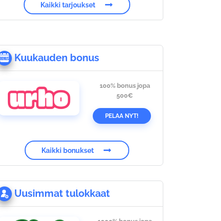
Kaikki tarjoukset
Kuukauden bonus
100%
bonus jopa
500€
PELAA NYT!
Kaikki bonukset
Uusimmat tulokkaat