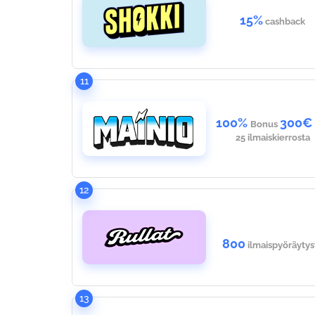
15%
cashback
11
100%
300€
Bonus
25 ilmaiskierrosta
12
800
ilmaispyöräytys
13