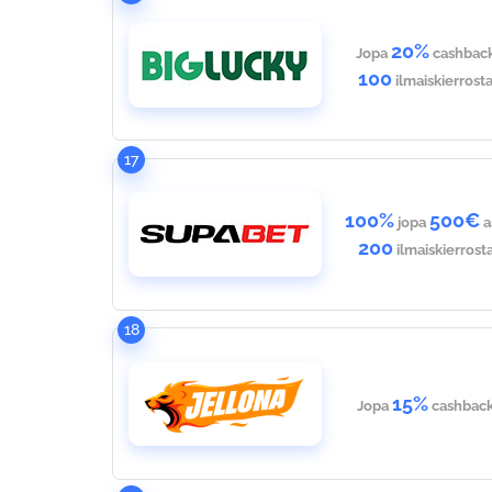
20%
Jopa
cashbac
100
ilmaiskierrost
17
100%
500€
jopa
a
200
ilmaiskierrost
18
15%
Jopa
cashbac