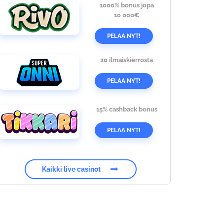
1000%
bonus jopa
10 000€
PELAA NYT!
20
ilmaiskierrosta
PELAA NYT!
15%
cashback bonus
PELAA NYT!
Kaikki live casinot