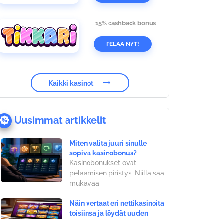
15%
cashback bonus
PELAA NYT!
Kaikki kasinot
Uusimmat artikkelit
Miten valita juuri sinulle
sopiva kasinobonus?
Kasinobonukset ovat
pelaamisen piristys. Niillä saa
mukavaa
Näin vertaat eri nettikasinoita
toisiinsa ja löydät uuden