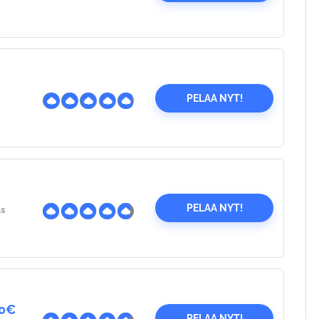
PELAA NYT!
PELAA NYT!
s
0€
PELAA NYT!