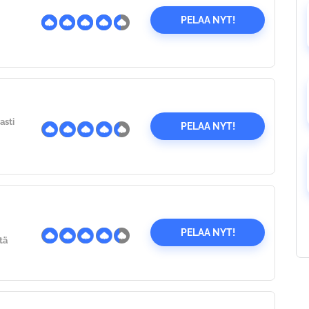
PELAA NYT!
asti
PELAA NYT!
PELAA NYT!
tä