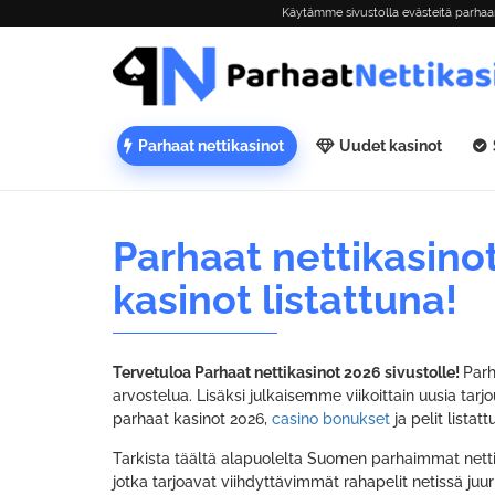
Käytämme sivustolla evästeitä parhaa
Parhaat nettikasinot
Uudet kasinot
Parhaat nettikasino
kasinot listattuna!
Tervetuloa Parhaat nettikasinot 2026 sivustolle!
Parh
arvostelua. Lisäksi julkaisemme viikoittain uusia ta
parhaat kasinot 2026,
casino bonukset
ja pelit listatt
Tarkista täältä alapuolelta Suomen parhaimmat net
jotka tarjoavat viihdyttävimmät rahapelit netissä juur