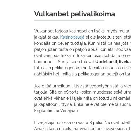
Vulkanbet pelivalikoima
Vulkanbet tarjoaa kasinopelien lisäksi myös muita pe
jakajat takaa.
Kasinopelejä
ei ole jaoteltu siten, ett
kohdalla on pelien tuottajia. Kun niistä painaa jotain
paljon, joten tästä on paljon apua, kun etsii sopiv
ovat vain päällekkäin. Jokaisen osan kohdalla on esi
huippupelit. Sen jälkeen tulevat
Uudet pelit, livekas
tuttuakin pelikategoriaa, mutta niitä ei näe jos ei se
nähtäisiin heti millaisia pelikategorian pelejä on tarj
Jos pitää urheiluun liittyvistä vedonlyönnistä ja yl
tarjolla. Sitä on eSports -osion muodossa sekä urhe
ovat ehkä vähän eri lajeja mitä on totuttu näkemään
jalkapalloon liittyviä. Ehkä ne eivät ole meitä suoma
Englantiin tai Venäjään.
Live-jakajat osiossa on vasta 8 peliä. Ne ovat rulet
Ainakin keno on aika harvinainen peli liveversiona. 