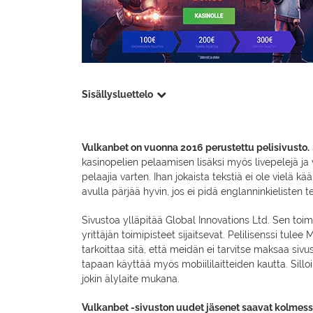
Sisällysluettelo
Vulkanbet on vuonna 2016 perustettu pelisivusto.
kasinopelien pelaamisen lisäksi myös livepelejä ja 
pelaajia varten. Ihan jokaista tekstiä ei ole vielä k
avulla pärjää hyvin, jos ei pidä englanninkielisten 
Sivustoa ylläpitää Global Innovations Ltd. Sen toim
yrittäjän toimipisteet sijaitsevat. Pelilisenssi tulee
tarkoittaa sitä, että meidän ei tarvitse maksaa sivu
tapaan käyttää myös mobiililaitteiden kautta. Sillo
jokin älylaite mukana.
Vulkanbet -sivuston uudet jäsenet saavat kolmess