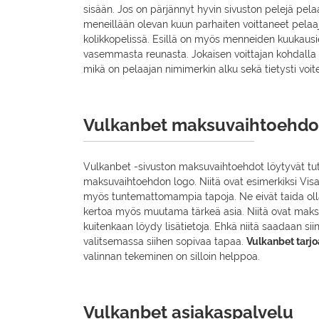
sisään. Jos on pärjännyt hyvin sivuston pelejä pela
meneillään olevan kuun parhaiten voittaneet pelaaj
kolikkopelissä. Esillä on myös menneiden kuukausien
vasemmasta reunasta. Jokaisen voittajan kohdalla ma
mikä on pelaajan nimimerkin alku sekä tietysti voi
Vulkanbet maksuvaihtoehdo
Vulkanbet -sivuston maksuvaihtoehdot löytyvät tutu
maksuvaihtoehdon logo. Niitä ovat esimerkiksi Visa,
myös tuntemattomampia tapoja. Ne eivät taida olla
kertoa myös muutama tärkeä asia. Niitä ovat maksur
kuitenkaan löydy lisätietoja. Ehkä niitä saadaan sii
valitsemassa siihen sopivaa tapaa.
Vulkanbet tarjo
valinnan tekeminen on silloin helppoa.
Vulkanbet asiakaspalvelu