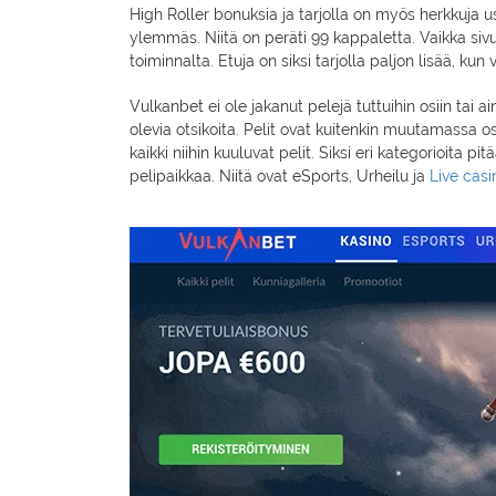
High Roller bonuksia ja tarjolla on myös herkkuja us
ylemmäs. Niitä on peräti 99 kappaletta. Vaikka sivust
toiminnalta. Etuja on siksi tarjolla paljon lisää, kun v
Vulkanbet ei ole jakanut pelejä tuttuihin osiin tai ai
olevia otsikoita. Pelit ovat kuitenkin muutamassa o
kaikki niihin kuuluvat pelit. Siksi eri kategorioita p
pelipaikkaa. Niitä ovat eSports, Urheilu ja
Live casi