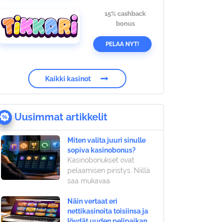
15%
cashback
bonus
PELAA NYT!
Kaikki kasinot
Uusimmat artikkelit
Miten valita juuri sinulle
sopiva kasinobonus?
Kasinobonukset ovat
pelaamisen piristys. Niillä
saa mukavaa
Näin vertaat eri
nettikasinoita toisiinsa ja
löydät uuden pelipaikan