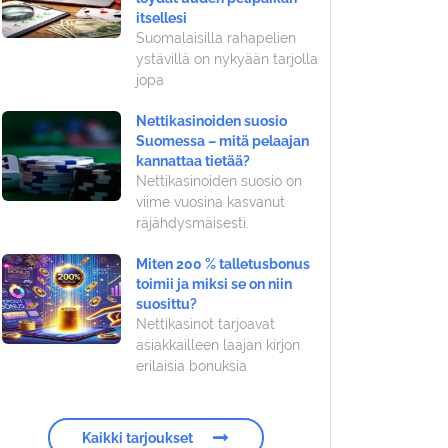
itsellesi
Suomalaisilla rahapelien
ystävillä on nykyään tarjolla
jopa
Nettikasinoiden suosio
Suomessa – mitä pelaajan
kannattaa tietää?
Nettikasinoiden suosio on
viime vuosina kasvanut
räjähdysmäisesti.
Miten 200 % talletusbonus
toimii ja miksi se on niin
suosittu?
Nettikasinot tarjoavat
asiakkailleen laajan kirjon
erilaisia bonuksia
Kaikki tarjoukset