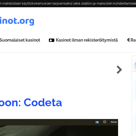
n mahdollisen käyttökokemuksen tarjoamiseksi sekä sisällön ja mainosten kohdentamisee
Suomalaiset kasinot
Kasinot ilman rekisteröitymistä
Ra
noon: Codeta