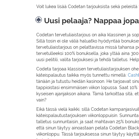
Voit lukea lisää Codetan tarjouksista sekä peleistä 
Uusi pelaaja? Nappaa jopa
Codetan tervetuliaistarjous on aika klassinen ja so
Sillä tosin ei ole väliä haluatko hyödyntää bonukse
tervetuliaistarjous on pelattavissa missä tahansa 
tervetulleeksi 100% bonuksella, joka yltää aina 300
uusi pelitili, valita tarjouksesi ja tehdä talletus. He
Codeta tarjoaa klassisen tervetuliaistarjouksen ohe
käteispalautus taikka myös tunnettu nimellä:
Cash
tänään ja tutustu heidän kasinoon. He tarjoavat sinul
tappioistasi ensimmäisen viikon lopussa. Saat 10% ta
kyseisen ajanjakson aikana. Tämä tarkoittaa sitä, että
vain?
Eikä tässä vielä kaikki, sillä Codetan kampanjasivu
käteispalautustarjouksen viikonloppuisin. Sunnuntai
talletus sunnuntaisin, ja saat mahtavan 25% bonukse
että sinun täytyy ainoastaan pelata Codetan Black
viikonloppu. Tässä tarjouksessa sinun täytyy k