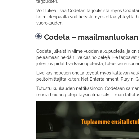
tarjouksen.
Voit lukea lisää Codetan tarjouksista myös Codetan 
tai mielenpäällä voit tietysti myös ottaa yhteytt
vuorokauden.
Codeta – maailmanluokan 
Codeta julkaistiin viime vuoden alkupuolella, ja on
pelaamaan heidän live casino pelejä. He tarjoavat
joten jos pidät live kasinopeleistä, tulee sinun su
Live kasinopelien ohella löydät myös kattavan vali
pelitoimittajilta kuten: Net Entertainment, Play n
Tutustu kuukauden nettikasinoon: Codetaan saman t
monia heidän pelejä täysin ilmaiseksi ilman tallet