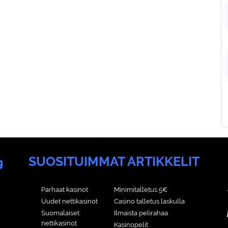
SUOSITUIMMAT ARTIKKELIT
Parhaat kasinot
Minimitalletus 5€
Uudet nettikasinot
Casino talletus laskulla
Suomalaiset
Ilmaista pelirahaa
nettikasinot
Kasinopelit