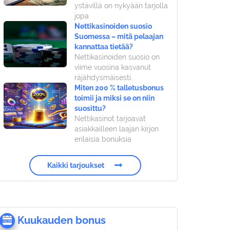
ystävillä on nykyään tarjolla
jopa
Nettikasinoiden suosio
Suomessa – mitä pelaajan
kannattaa tietää?
Nettikasinoiden suosio on
viime vuosina kasvanut
räjähdysmäisesti.
Miten 200 % talletusbonus
toimii ja miksi se on niin
suosittu?
Nettikasinot tarjoavat
asiakkailleen laajan kirjon
erilaisia bonuksia
Kaikki tarjoukset
Kuukauden bonus