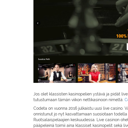
Jos olet klassisten kasinopelien ystävä ja pidät li
tutustumaan tämän viikon nettikasinoon nimeltä:
C
Codeta on vuonna 2016 julkaistu uusi live casino. 
onnistunut jo nyt kasvattamaan suosiotaan todella 
Ruotsalaispelaajien keskuudessa. Live casinon oh
pääpeleinä toimii aina klassiset kasinopelit sekä liv