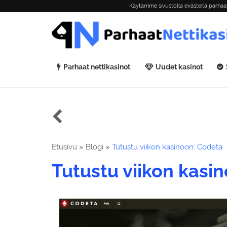
Käytämme sivustolla evästeitä parhaa
Parhaat nettikasinot
Uudet kasinot
Etusivu
»
Blogi
»
Tutustu viikon kasinoon: Codeta
Tutustu viikon kasi