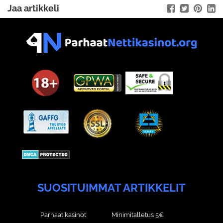
Jaa artikkeli
SUOSITUIMMAT ARTIKKELIT
Parhaat kasinot
Minimitalletus 5€