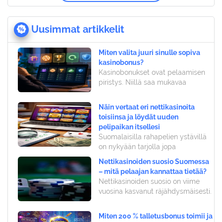
Uusimmat artikkelit
Miten valita juuri sinulle sopiva
kasinobonus?
Kasinobonukset ovat pelaamisen
piristys. Niillä saa mukavaa
Näin vertaat eri nettikasinoita
toisiinsa ja löydät uuden
pelipaikan itsellesi
Suomalaisilla rahapelien ystävillä
on nykyään tarjolla jopa
Nettikasinoiden suosio Suomessa
– mitä pelaajan kannattaa tietää?
Nettikasinoiden suosio on viime
vuosina kasvanut räjähdysmäisesti.
Miten 200 % talletusbonus toimii ja