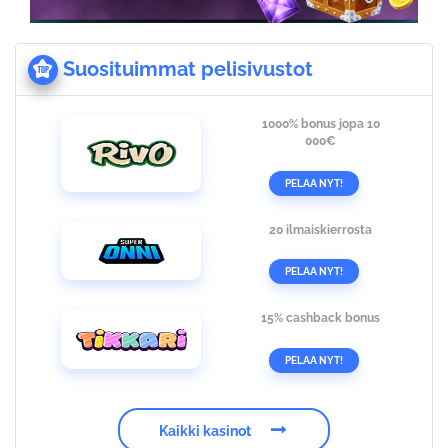
Suosituimmat pelisivustot
1000%
bonus jopa
10
000€
PELAA NYT!
20
ilmaiskierrosta
PELAA NYT!
15%
cashback bonus
PELAA NYT!
Kaikki kasinot