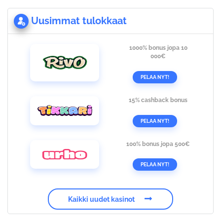
Uusimmat tulokkaat
1000%
bonus jopa
10
000€
PELAA NYT!
15%
cashback bonus
PELAA NYT!
100%
bonus jopa
500€
PELAA NYT!
Kaikki uudet kasinot