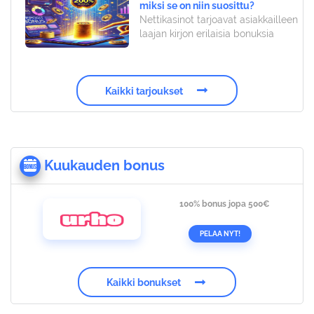
miksi se on niin suosittu?
Nettikasinot tarjoavat asiakkailleen
laajan kirjon erilaisia bonuksia
Kaikki tarjoukset
Kuukauden bonus
100%
bonus jopa
500€
PELAA NYT!
Kaikki bonukset