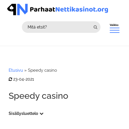
Parhaat Nettikasinot
Uudet Kasinot
Etusivu
»
Speedy casino
Suomalaiset Kasinot
23-04-2021
Kasinot Ilman Rekisteröitymistä
Speedy casino
Rahapelit
Casino Bonus
Sisällysluettelo
Ilmaiskierroksia