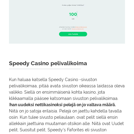
Speedy Casino pelivalikoima
Kun haluaa katsella Speedy Casino -sivuston
pelivalikoimaa, pitää avata sivuston oikeassa laidassa oleva
valikko. Siellä on ensimmäisenä kohta kasino, jota
klikkaamalla pääsee katsomaan sivuston pelivalikoimaa.
I
han uudeksi nettikasinoksi pelejä on jo valtava määrä.
Niitä on jo satoja erilaisia. Pelejä on jaettu kahdella tavalla
osiin. Kun tulee sivusto peliaulaan, ovat pelit siellä ensin
allekkain jaettuina muutaman otsikon alle. Niitä ovat Uudet
pelit, Suositut pelit, Speedy’s Faforites eli sivuston