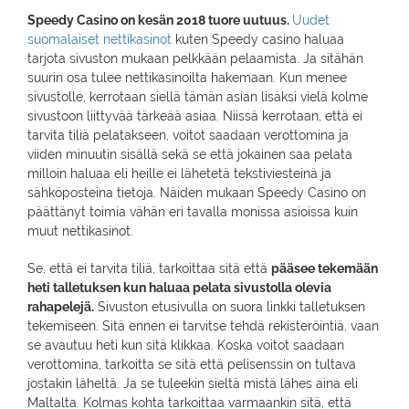
Speedy Casino on kesän 2018 tuore uutuus.
Uudet
suomalaiset nettikasinot
kuten Speedy casino haluaa
tarjota sivuston mukaan pelkkään pelaamista. Ja sitähän
suurin osa tulee nettikasinoilta hakemaan. Kun menee
sivustolle, kerrotaan siellä tämän asian lisäksi vielä kolme
sivustoon liittyvää tärkeää asiaa. Niissä kerrotaan, että ei
tarvita tiliä pelatakseen, voitot saadaan verottomina ja
viiden minuutin sisällä sekä se että jokainen saa pelata
milloin haluaa eli heille ei lähetetä tekstiviesteinä ja
sähköposteina tietoja. Näiden mukaan Speedy Casino on
päättänyt toimia vähän eri tavalla monissa asioissa kuin
muut nettikasinot.
Se, että ei tarvita tiliä, tarkoittaa sitä että
pääsee tekemään
heti talletuksen kun haluaa pelata sivustolla olevia
rahapelejä.
Sivuston etusivulla on suora linkki talletuksen
tekemiseen. Sitä ennen ei tarvitse tehdä rekisteröintiä, vaan
se avautuu heti kun sitä klikkaa. Koska voitot saadaan
verottomina, tarkoitta se sitä että pelisenssin on tultava
jostakin läheltä. Ja se tuleekin sieltä mistä lähes aina eli
Maltalta. Kolmas kohta tarkoittaa varmaankin sitä, että