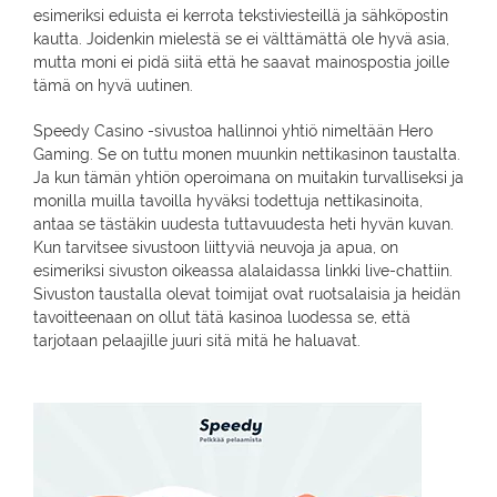
esimeriksi eduista ei kerrota tekstiviesteillä ja sähköpostin
kautta. Joidenkin mielestä se ei välttämättä ole hyvä asia,
mutta moni ei pidä siitä että he saavat mainospostia joille
tämä on hyvä uutinen.
Speedy Casino -sivustoa hallinnoi yhtiö nimeltään Hero
Gaming. Se on tuttu monen muunkin nettikasinon taustalta.
Ja kun tämän yhtiön operoimana on muitakin turvalliseksi ja
monilla muilla tavoilla hyväksi todettuja nettikasinoita,
antaa se tästäkin uudesta tuttavuudesta heti hyvän kuvan.
Kun tarvitsee sivustoon liittyviä neuvoja ja apua, on
esimeriksi sivuston oikeassa alalaidassa linkki live-chattiin.
Sivuston taustalla olevat toimijat ovat ruotsalaisia ja heidän
tavoitteenaan on ollut tätä kasinoa luodessa se, että
tarjotaan pelaajille juuri sitä mitä he haluavat.