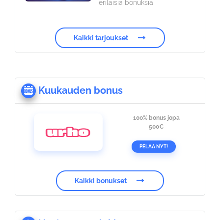
erilaisia bonuksia
Kaikki tarjoukset
Kuukauden bonus
100%
bonus jopa
500€
PELAA NYT!
Kaikki bonukset