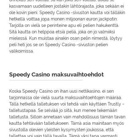
kasvamaan uudelleen jostakin lähtörajasta, joka sekään ei
ole kovin pieni. Speedy Casino -sivuston kautta voi tälläkin
hetkellä voittaa jopa monen miljoonan euron jackpotin.
Tarjolla on vielä se perinteine apu eli pelien hakukenttä.
Sitä kautta on helppoa etsiä peliä, joka on jo valmiiksi
mielessä. Kun muistaa ainakin osan pelin nimestä, löytyy
peli heti jos se on Speedy Casino -sivuston pelien
valikoimissa.
Speedy Casino maksuvaihtoehdot
Koska Speedy Casino on ihan uusi nettikasino, ei sen
tarjonnassa ole vielä suurta maksuvaihtoehtojen määrää.
Tällä hetkellä talletuksen voi tehdä vain käyttäen Trustly -
talletustapaa. Se selviää jo siitä, kun menee tekemään
talletusta. Silloin annetaan vain mahdollisuus tämän tavan
kautta tehtävään talletukseen. Tämä asia mainitaan myös
sivustolla olevien yleisten kysymysten joukossa, että
tallettaa voi vain tällä tavalla. Tämä yksi tapa varmasti