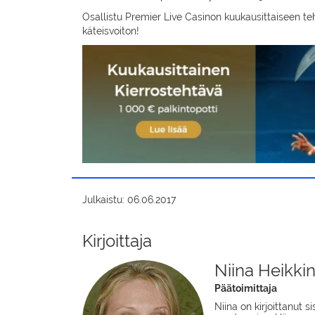
Osallistu Premier Live Casinon kuukausittaiseen t
käteisvoiton!
Julkaistu: 06.06.2017
Kirjoittaja
Niina Heikki
Päätoimittaja
Niina on kirjoittanut 