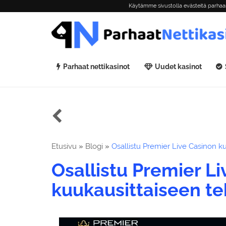
Käytämme sivustolla evästeitä parhaa
Parhaat nettikasinot
Uudet kasinot
Etusivu
»
Blogi
»
Osallistu Premier Live Casinon k
Osallistu Premier L
kuukausittaiseen t