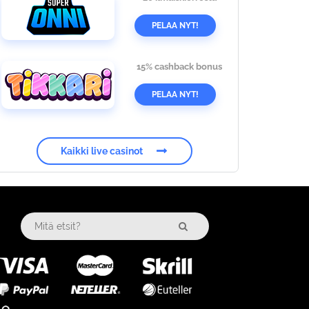
PELAA NYT!
15%
cashback bonus
PELAA NYT!
Kaikki live casinot