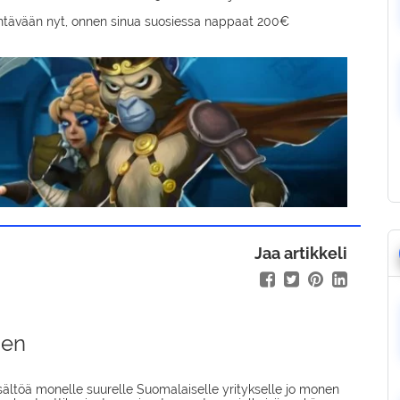
ehtävään nyt, onnen sinua suosiessa nappaat 200€
Jaa artikkeli
nen
sisältöä monelle suurelle Suomalaiselle yritykselle jo monen