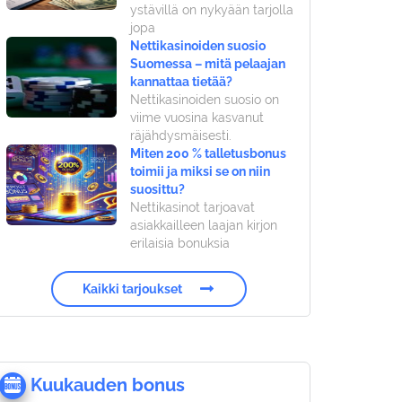
ystävillä on nykyään tarjolla
jopa
Nettikasinoiden suosio
Suomessa – mitä pelaajan
kannattaa tietää?
Nettikasinoiden suosio on
viime vuosina kasvanut
räjähdysmäisesti.
Miten 200 % talletusbonus
toimii ja miksi se on niin
suosittu?
Nettikasinot tarjoavat
asiakkailleen laajan kirjon
erilaisia bonuksia
Kaikki tarjoukset
Kuukauden bonus