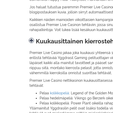
Jos haluat tutustua paremmin Premier Live Casinon 
blogipostauksen kuvia, jolloin siirryt automaattisest
Kaikkien näiden mainioiden viikoittaisien kampanjo
osallistua Premier Live Casinon tehtäviin, jossa s
rahapalkintoja. Voit lukea lisää kesäkuun kuukausit
Kuukausittainen kierroste
Premier Live Casino jakaa joka kuukausi yhteensä 1
erillistä tehtävää Yggdrasil Gaming pelituottajan v
läpäiset kaikki alla mainitut tavoitteet ja pääset sa
riippuu siitä, montako kierrosta pelasit, jotta onn
vähemmillä kierroksilla onnistut suorittaa tehtävät,
Premier Live Casino nettikasinon kuukausittaisessa
tehtävät:
Pelaa
kolikkopeliä
: Legend of the Golden Mon
Pelaa hedelmäpeliä: Vikings go Berzerk oikei
Pelaa kolikkopeliä: Power Plant oikeilla rahap
Yllämainitut Yggdrasilin pelit ovat lisäksi todella 