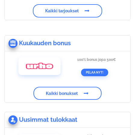
Kaikki tarjoukset
Kuukauden bonus
100%
bonus jopa
500€
PELAA NYT!
Kaikki bonukset
Uusimmat tulokkaat