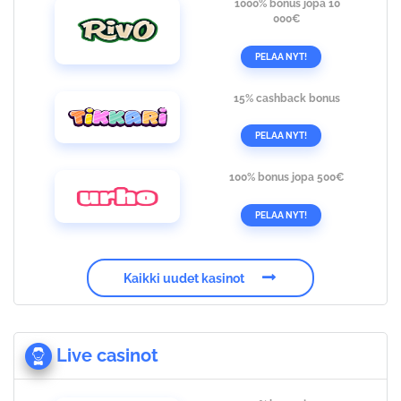
1000%
bonus jopa
10
000€
PELAA NYT!
15%
cashback bonus
PELAA NYT!
100%
bonus jopa
500€
PELAA NYT!
Kaikki uudet kasinot
Live casinot