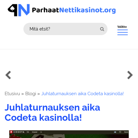
Parhaat Nettikasinot
Uudet Kasinot
Suomalaiset Kasinot
Kasinot Ilman Rekisteröitymistä
Etusivu
»
Blogi
»
Juhlaturnauksen aika Codeta kasinolla!
Rahapelit
Juhlaturnauksen aika
Codeta kasinolla!
Casino Bonus
Ilmaiskierroksia