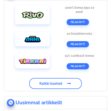
1000%
bonus jopa
10
000€
PELAA NYT!
20
ilmaiskierrosta
PELAA NYT!
15%
cashback bonus
PELAA NYT!
Kaikki kasinot
Uusimmat artikkelit