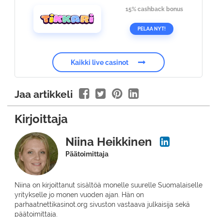
15%
cashback bonus
PELAA NYT!
Kaikki live casinot
Jaa artikkeli
Kirjoittaja
Niina Heikkinen
Päätoimittaja
Niina on kirjoittanut sisältöä monelle suurelle Suomalaiselle
yritykselle jo monen vuoden ajan. Hän on
parhaatnettikasinot.org sivuston vastaava julkaisija sekä
päätoimittaja.