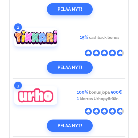
PELAA NYT!
2
15%
cashback bonus
PELAA NYT!
3
100%
500€
bonus jopa
1
kierros Urhopyörään
PELAA NYT!