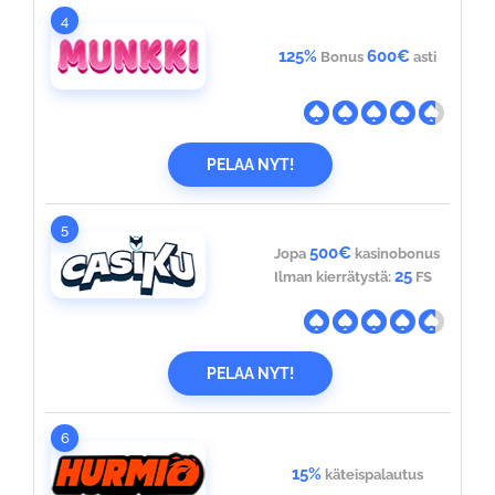
4
125%
600€
Bonus
asti
PELAA NYT!
5
500€
Jopa
kasinobonus
25
Ilman kierrätystä:
FS
PELAA NYT!
6
15%
käteispalautus