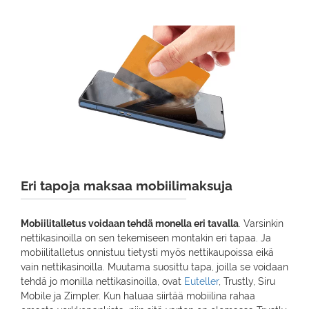
Eri tapoja maksaa mobiilimaksuja
Mobiilitalletus voidaan tehdä monella eri tavalla
. Varsinkin
nettikasinoilla on sen tekemiseen montakin eri tapaa. Ja
mobiilitalletus onnistuu tietysti myös nettikaupoissa eikä
vain nettikasinoilla. Muutama suosittu tapa, joilla se voidaan
tehdä jo monilla nettikasinoilla, ovat
Euteller
, Trustly, Siru
Mobile ja Zimpler. Kun haluaa siirtää mobiilina rahaa