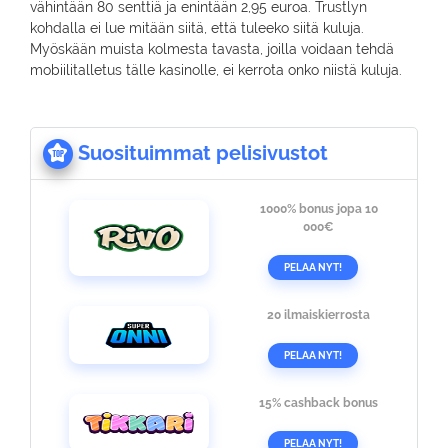
vähintään 80 senttiä ja enintään 2,95 euroa. Trustlyn
kohdalla ei lue mitään siitä, että tuleeko siitä kuluja.
Myöskään muista kolmesta tavasta, joilla voidaan tehdä
mobiilitalletus tälle kasinolle, ei kerrota onko niistä kuluja.
Suosituimmat pelisivustot
1000%
bonus jopa
10
000€
PELAA NYT!
20
ilmaiskierrosta
PELAA NYT!
15%
cashback bonus
PELAA NYT!