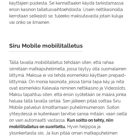
käyttäjien puolesta. Se kannattaakin käydä tarkistamassa
ensin kasinon talletusvaihtoehdoista. Usein nettikasinoilla
kerrotaan selkeästi se, tuleeko maksutavasta jotain kuluja
vai onko se ilmainen.
Siru Mobile mobiilitalletus
Tällä tavalla mobiilitalletus tehdään siten, että rahaa
siirretään matkapuhelimella, jossa täytyy olla suomalainen
liittymä. Maksua ei voi tehdä esimerkiksi käyttäen prepaid-
liittymää. On monia kasinoita, joissa tämä tapa käy ja niitä
ovat esimerkiksi Kalevala niminen nettikasino ja Videoslots.
Maksu tapahtuu siten, että ensin syötetään se määrä jonka
haluaa tällä tavalla siirtää. Sen jälkeen pitää soittaa Siru
Mobile palvelun ilmoittamaan puhelinnumeroon. Soiton
yhteydessä ei kuitenkaan tarvitse sanoa mitään, vaan siellä
on vain automaatti vastassa.
Kun soitto on tehty, niin
mobiilitalletus on suoritettu.
Hyvin helppoa ja
yksinkertaista siis. Ja kun pitää oman matkapuhelimen