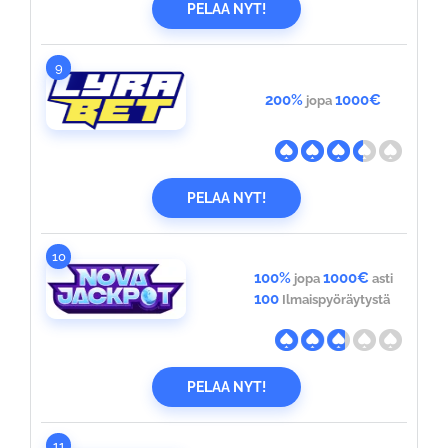
PELAA NYT!
9
200%
1000€
jopa
PELAA NYT!
10
100%
1000€
jopa
asti
100
Ilmaispyöräytystä
PELAA NYT!
11