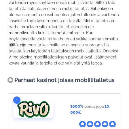
voi tehdä myös käyttäen omaa mobiililaitetta. Silloin tätä
talletusta kutsutaan nimellä mobiilitalletus. Siihenkin on
olemassa monta eri vaihtoehtoa, joten talletuksia voi tehdä
kasinoille todellakin monella eri tavalla. Mobiilitalletus on
parhaimmillaan silloin, kun talletukseen ei ole
mahdollisuutta kuin sillä mobiililaitteella. Kun
pöytäkoneella voi tallettaa helposti vaikka suoraan omalta
tililtä, niin monilla kasinoilla se ei onnistu suoraan sillä
tavalla, kun käytetään talletukseen mobiililaitetta. Onneksi
viime aikoina mobiilitalletuksen palvelut ovat lisääntyneet
kovaa vauhtia ja tarjolla ei ole vain sitä yhtä tapaa.
Parhaat kasinot joissa mobiilitalletus
1
1000%
10
bonus jopa
000€