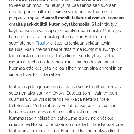
toiveena on mobiilitalletus ja haluaa tehdä sen suoraan
omalta pankkitililtä, niin siihen voidaan käyttää näistä
jompaakumpaa.
Yleensä mobiilitalletus ei onnistu suoraan
omalta pankkitililtä, kuten pöytäkoneella.
Silloin täytyy
käyttää välissä vaikkapa jompaakumpaa näistä. Mutta jos
haluaa suosia kotimaista palvelua, niin Euteller on
suomalainen.
Trustly
ei tule kuitenkaan sekään kovin
kaukaa, vaan meidän naapuristamme Ruotsista. Kumpikin
tapa näistä on nopea ja turvallinen. Kun käyttäjä siirtää
mobiililaitteella näillä rahaa, niin siinä ei edes kunnolla
huomaa että olisi jotain eroa siihen miten aina ennenkin on
siirtänyt pankkitililtä rahaa.
Mutta jos pitää jonkin ero näistä palveluista ottaa, niin yksi
sellainen aika suurikin löytyy. Euteller toimii vain yhteen
suuntaan. Sillä voi siis tehdä vaikkapa nettikasinolle
talletuksen. Mutta siihen ei voi ottaa vastaan rahaa, kun
haluaa vaikka tehdä nettikasinolta kotiutuksen.
Kummassakin näissä on palvelumaksu eli ne eivät ole
ilmaisia, vaikka siirto tehdäänkin omalta tililtä eikä luottona.
Mutta aina ei kuluja mene. Moni nettikasino maksaa kulut