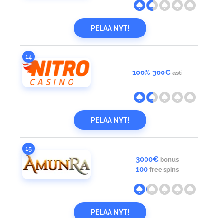
PELAA NYT!
14
100% 300€
asti
PELAA NYT!
15
3000€
bonus
100
free spins
PELAA NYT!