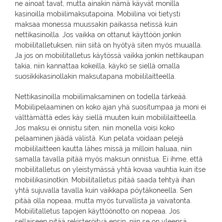
ne ainoat tavat, mutta ainakin nämä käyvät monilla
kasinoilla mobiilimaksutapoina. Mobiilina voi tietysti
maksaa monessa muussakin paikassa netissä kuin
nettikasinoilla. Jos vaikka on ottanut käyttöön jonkin
mobiilitalletuksen, niin siitä on hyötyä siten myös muualla.
Ja jos on mobiilitalletus käytössä vaikka jonkin nettikaupan
takia, niin kannattaa kokeilla, käykö se siellä omalla
suosikkikasinollakin maksutapana mobiililaitteella.
Nettikasinoilla mobiilimaksaminen on todella tärkeää.
Mobiilipelaaminen on koko ajan yhä suositumpaa ja moni ei
välttämättä edes käy siellä muuten kuin mobiililaitteella.
Jos maksu ei onnistu siten, niin monella voisi koko
pelaaminen jäädä välistä. Kun pelata voidaan pelejä
mobiililaitteen kautta lähes missä ja milloin haluaa, niin
samalla tavalla pitää myös maksun onnistua. Ei ihme, että
mobiilitalletus on yleistymässä yhtä kovaa vauhtia kuin itse
mobiilikasinotkin. Mobiilitalletus pitää saada tehtyä ihan
yhtä sujuvalla tavalla kuin vaikkapa pöytäkoneella. Sen
pitää olla nopeaa, mutta myös turvallista ja vaivatonta.
Mobiilitalletus tapojen käyttöönotto on nopeaa. Jos
sellaiseen pitää rekisteröityä ensin, niin se on yleensä