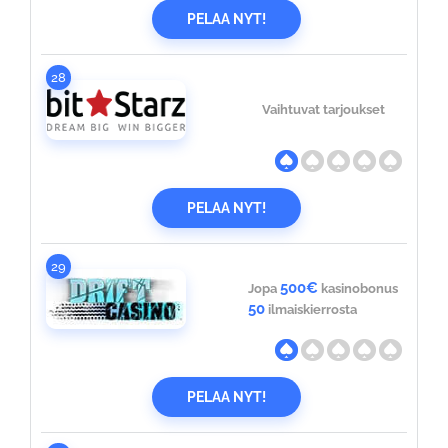
PELAA NYT!
28
Vaihtuvat tarjoukset
PELAA NYT!
29
500€
Jopa
kasinobonus
50
ilmaiskierrosta
PELAA NYT!