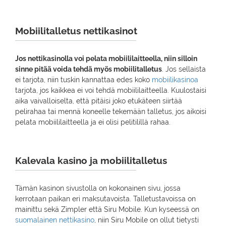
Mobiilitalletus nettikasinot
Jos nettikasinolla voi pelata mobiililaitteella, niin silloin
sinne pitää voida tehdä myös mobiilitalletus
. Jos sellaista
ei tarjota, niin tuskin kannattaa edes koko
mobiilikasinoa
tarjota, jos kaikkea ei voi tehdä mobiililaitteella. Kuulostaisi
aika vaivalloiselta, että pitäisi joko etukäteen siirtää
pelirahaa tai mennä koneelle tekemään talletus, jos aikoisi
pelata mobiililaitteella ja ei olisi pelitilillä rahaa.
Kalevala kasino ja mobiilitalletus
Tämän kasinon sivustolla on kokonainen sivu, jossa
kerrotaan paikan eri maksutavoista. Talletustavoissa on
mainittu sekä Zimpler että Siru Mobile. Kun kyseessä on
suomalainen nettikasino
, niin Siru Mobile on ollut tietysti