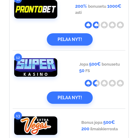
200%
1000€
bonusetu
asti
PELAA NYT!
12
500€
Jopa
bonusetu
50
FS
PELAA NYT!
13
500€
Bonus jopa
200
ilmaiskierrosta