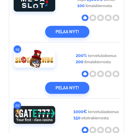
100
ilmaiskierrosta
PELAA NYT!
19
200%
tervetulobonus
200
ilmaiskierrosta
PELAA NYT!
20
1000€
tervetuliasbonus
150
ekstrakierrosta