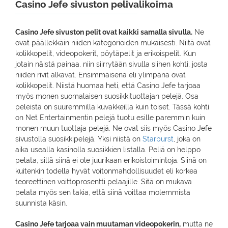
Casino Jefe sivuston pelivalikoima
Casino Jefe sivuston pelit ovat kaikki samalla sivulla.
Ne
ovat päällekkäin niiden kategorioiden mukaisesti. Niitä ovat
kolikkopelit, videopokerit, pöytäpelit ja erikoispelit. Kun
jotain näistä painaa, niin siirrytään sivulla siihen kohti, josta
niiden rivit alkavat. Ensimmäisenä eli ylimpänä ovat
kolikkopelit. Niistä huomaa heti, että Casino Jefe tarjoaa
myös monen suomalaisen suosikkituottajan pelejä. Osa
peleistä on suuremmilla kuvakkeilla kuin toiset. Tässä kohti
on Net Entertainmentin pelejä tuotu esille paremmin kuin
monen muun tuottaja pelejä. Ne ovat siis myös Casino Jefe
sivustolla suosikkipelejä. Yksi niistä on
Starburst
, joka on
aika usealla kasinolla suosikkien listalla. Peliä on helppo
pelata, sillä siinä ei ole juurikaan erikoistoimintoja. Siinä on
kuitenkin todella hyvät voitonmahdollisuudet eli korkea
teoreettinen voittoprosentti pelaajille. Sitä on mukava
pelata myös sen takia, että siinä voittaa molemmista
suunnista käsin.
Casino Jefe tarjoaa vain muutaman videopokerin,
mutta ne