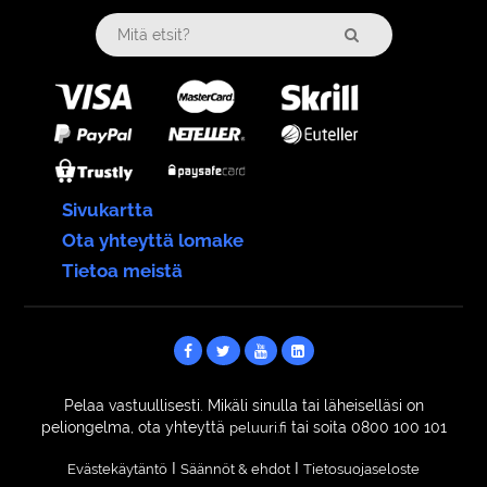
Sivukartta
Ota yhteyttä lomake
Tietoa meistä
Pelaa vastuullisesti. Mikäli sinulla tai läheiselläsi on
peliongelma, ota yhteyttä
tai soita 0800 100 101
peluuri.fi
I
I
Evästekäytäntö
Säännöt & ehdot
Tietosuojaseloste