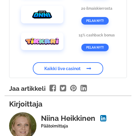
20
ilmaiskierrosta
PELAA NYT!
15%
cashback bonus
PELAA NYT!
Kaikki live casinot
Jaa artikkeli
Kirjoittaja
Niina Heikkinen
Päätoimittaja