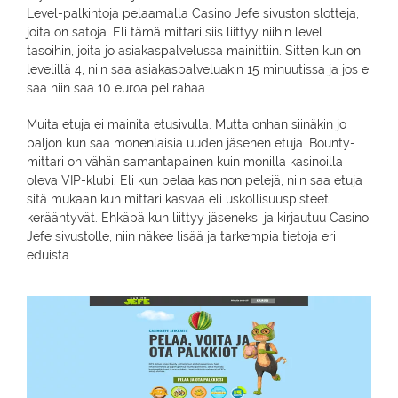
Level-palkintoja pelaamalla Casino Jefe sivuston slotteja,
joita on satoja. Eli tämä mittari siis liittyy niihin level
tasoihin, joita jo asiakaspalvelussa mainittiin. Sitten kun on
levelillä 4, niin saa asiakaspalveluakin 15 minuutissa ja jos ei
saa niin saa 10 euroa pelirahaa.
Muita etuja ei mainita etusivulla. Mutta onhan siinäkin jo
paljon kun saa monenlaisia uuden jäsenen etuja. Bounty-
mittari on vähän samantapainen kuin monilla kasinoilla
oleva VIP-klubi. Eli kun pelaa kasinon pelejä, niin saa etuja
sitä mukaan kun mittari kasvaa eli uskollisuuspisteet
kerääntyvät. Ehkäpä kun liittyy jäseneksi ja kirjautuu Casino
Jefe sivustolle, niin näkee lisää ja tarkempia tietoja eri
eduista.