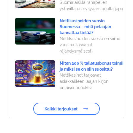
Suomalaisilla rahapelien
ystävillä on nykyään tarjolla jopa
Nettikasinoiden suosio
Suomessa – mitä pelaajan
kannattaa tietää?
Nettikasinoiden suosio on viime
vuosina kasvanut
räjähdysmäisesti.
Miten 200 % talletusbonus toimii
ja miksi se on niin suosittu?
Nettikasinot tarjoavat
asiakkailleen laajan kirjon
erilaisia bonuksia
Kaikki tarjoukset