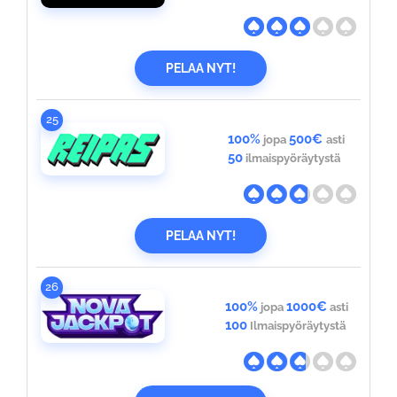
PELAA NYT!
25
100%
500€
jopa
asti
50
ilmaispyöräytystä
PELAA NYT!
26
100%
1000€
jopa
asti
100
Ilmaispyöräytystä