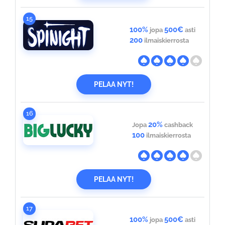
15
100%
500€
jopa
asti
200
ilmaiskierrosta
PELAA NYT!
16
20%
Jopa
cashback
100
ilmaiskierrosta
PELAA NYT!
17
100%
500€
jopa
asti