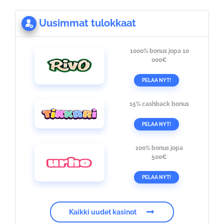
Uusimmat tulokkaat
1000%
bonus jopa
10
000€
PELAA NYT!
15%
cashback bonus
PELAA NYT!
100%
bonus jopa
500€
PELAA NYT!
Kaikki uudet kasinot