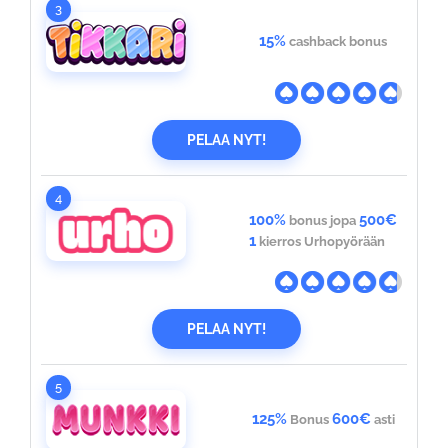
3
15%
cashback bonus
PELAA NYT!
4
100%
500€
bonus jopa
1
kierros Urhopyörään
PELAA NYT!
5
125%
600€
Bonus
asti