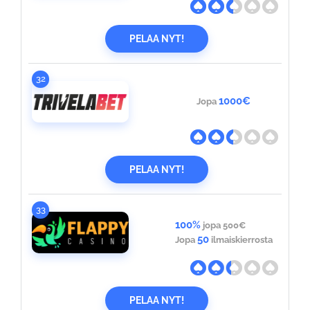
PELAA NYT!
32
1000€
Jopa
PELAA NYT!
33
100%
jopa 500€
50
Jopa
ilmaiskierrosta
PELAA NYT!