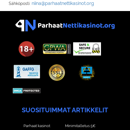
niina@parhaatnettikasinot.org
Sähköposti:
SUOSITUIMMAT ARTIKKELIT
Parhaat kasinot
Minimitalletus 5€