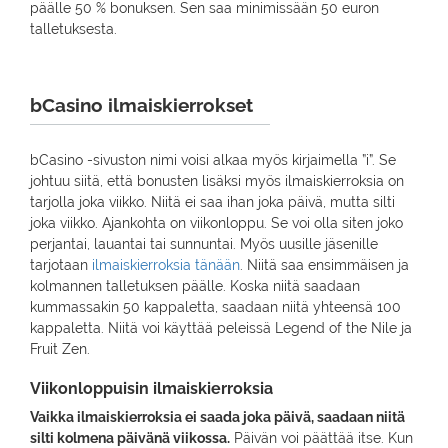
päälle 50 % bonuksen. Sen saa minimissään 50 euron
talletuksesta.
bCasino ilmaiskierrokset
bCasino -sivuston nimi voisi alkaa myös kirjaimella ”i”. Se
johtuu siitä, että bonusten lisäksi myös ilmaiskierroksia on
tarjolla joka viikko. Niitä ei saa ihan joka päivä, mutta silti
joka viikko. Ajankohta on viikonloppu. Se voi olla siten joko
perjantai, lauantai tai sunnuntai. Myös uusille jäsenille
tarjotaan
ilmaiskierroksia tänään
. Niitä saa ensimmäisen ja
kolmannen talletuksen päälle. Koska niitä saadaan
kummassakin 50 kappaletta, saadaan niitä yhteensä 100
kappaletta. Niitä voi käyttää peleissä Legend of the Nile ja
Fruit Zen.
Viikonloppuisin ilmaiskierroksia
Vaikka ilmaiskierroksia ei saada joka päivä, saadaan niitä
silti kolmena päivänä viikossa.
Päivän voi päättää itse. Kun