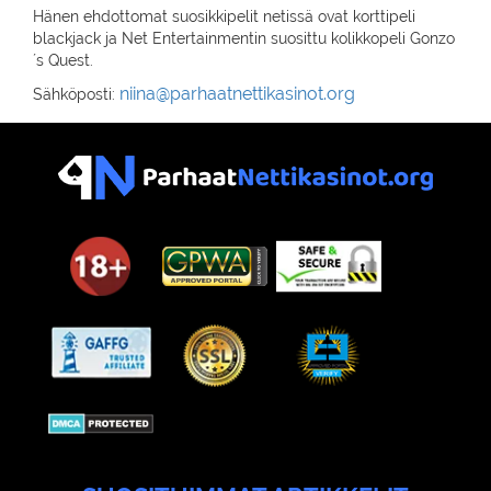
Hänen ehdottomat suosikkipelit netissä ovat korttipeli
blackjack ja Net Entertainmentin suosittu kolikkopeli Gonzo
´s Quest.
niina@parhaatnettikasinot.org
Sähköposti: