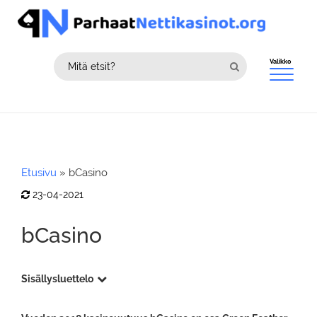
Parhaat Nettikasinot
Uudet Kasinot
Etusivu
»
bCasino
Suomalaiset Kasinot
23-04-2021
Kasinot Ilman Rekisteröitymistä
bCasino
Rahapelit
Casino Bonus
Sisällysluettelo
Ilmaiskierroksia