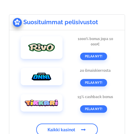
Suosituimmat pelisivustot
1000%
bonus jopa
10
000€
PELAA NYT!
20
ilmaiskierrosta
PELAA NYT!
15%
cashback bonus
PELAA NYT!
Kaikki kasinot