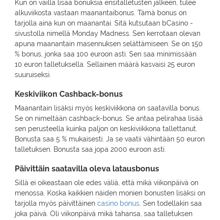
Kun on vailla lisää bonuksia ensitalletusten jälkeen, tulee
alkuviikosta vastaan maanantaibonus. Tämä bonus on
tarjolla aina kun on maanantai. Sitä kutsutaan bCasino -
sivustolla nimellä Monday Madness. Sen kerrotaan olevan
apuna maanantain masennuksen selättämiseen. Se on 150
% bonus, jonka saa 100 euroon asti. Sen saa minimissään
10 euron talletuksella. Sellainen määrä kasvaisi 25 euron
suuruiseksi.
Keskiviikon Cashback-bonus
Maanantain lisäksi myös keskiviikkona on saatavilla bonus.
Se on nimeltään cashback-bonus. Se antaa pelirahaa lisää
sen perusteella kuinka paljon on keskiviikkona tallettanut.
Bonusta saa 5 % mukaisesti. Ja se vaatii vähintään 50 euron
talletuksen. Bonusta saa jopa 2000 euroon asti.
Päivittäin saatavilla oleva latausbonus
Sillä ei oikeastaan ole edes väliä, että mikä viikonpäivä on
menossa. Koska kaikkien näiden monien bonusten lisäksi on
tarjolla myös päivittäinen
casino bonus
. Sen todellakin saa
joka päivä. Oli viikonpäivä mikä tahansa, saa talletuksen