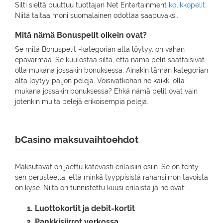
Silti sieltä puuttuu tuottajan Net Entertainment
kolikkopelit
.
Niitä taitaa moni suomalainen odottaa saapuvaksi.
Mitä nämä Bonuspelit oikein ovat?
Se mitä Bonuspelit -kategorian alta löytyy, on vähän
epävarmaa. Se kuulostaa siltä, että nämä pelit saattaisivat
olla mukana jossakin bonuksessa. Ainakin tämän kategorian
alta löytyy paljon pelejä. Voisivatkohan ne kaikki olla
mukana jossakin bonuksessa? Ehkä nämä pelit ovat vain
jotenkin muita pelejä erikoisempia pelejä.
bCasino maksuvaihtoehdot
Maksutavat on jaettu kätevästi erilaisiin osiin. Se on tehty
sen perusteella, että minkä tyyppisistä rahansiirron tavoista
on kyse. Niitä on tunnistettu kuusi erilaista ja ne ovat:
Luottokortit ja debit-kortit
Pankkisiirrot verkossa