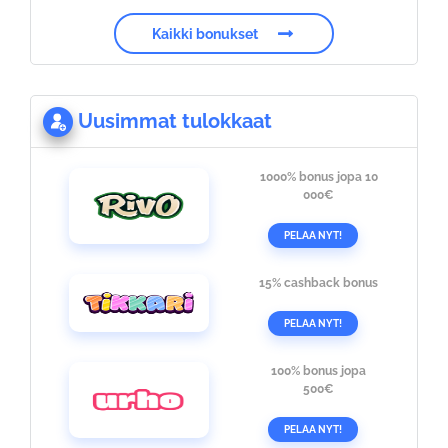
Kaikki bonukset
Uusimmat tulokkaat
1000%
bonus jopa
10
000€
PELAA NYT!
15%
cashback bonus
PELAA NYT!
100%
bonus jopa
500€
PELAA NYT!