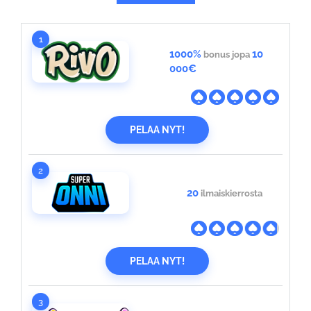
1
1000%
10
bonus jopa
000€
PELAA NYT!
2
20
ilmaiskierrosta
PELAA NYT!
3