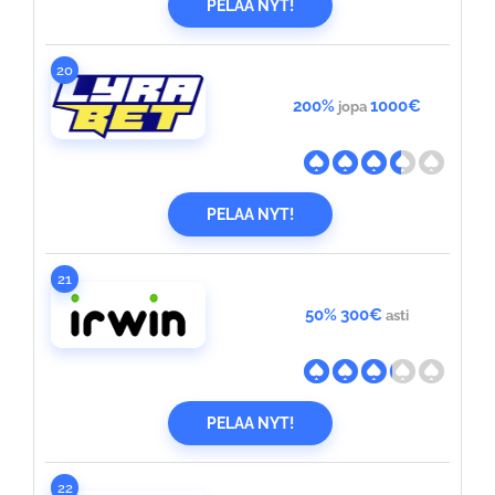
PELAA NYT!
20
200%
1000€
jopa
PELAA NYT!
21
50%
300€
asti
PELAA NYT!
22