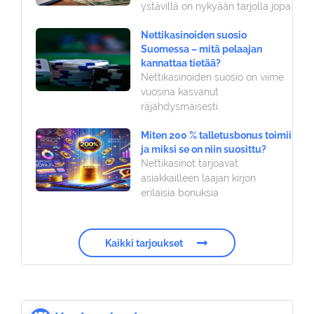
ystävillä on nykyään tarjolla jopa
Nettikasinoiden suosio
Suomessa – mitä pelaajan
kannattaa tietää?
Nettikasinoiden suosio on viime
vuosina kasvanut
räjähdysmäisesti.
Miten 200 % talletusbonus toimii
ja miksi se on niin suosittu?
Nettikasinot tarjoavat
asiakkailleen laajan kirjon
erilaisia bonuksia
Kaikki tarjoukset