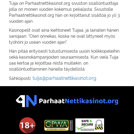
Tuija on Parhaatnettikasinot.org sivuston sisällöntuottaja
jolla on monen vuoden kokemus pelialasta. Sivustolle
Parhaatnettikasinot.org hän on kirjoittanut sisältöä jo yli 3
vuoden ajan.
Kasinopelit ovat aina kiehtoneet Tuijaa, ja lainaten hänen
sanojaan: "Olen onnekas, koska ne ovat liittyneet myös
työhöni jo usean vuoden ajan".
Hän pitää erityisesti tutustumisesta uusiin kolikkopeleihin
sekä kasinokampanjoiden seuraamisesta. Kun vielä Tuija
saa kertoa ja kirjoittaa niistä muillekin, on
sisällöntuottaminen hänelle täydellistä.
tuija@parhaatnettikasinot.org
Sähköposti: