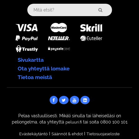
Sivukartta
Ota yhteyttä lomake
Tietoa meistä
Pelaa vastuullisesti. Mikäli sinulla tai läheiselläsi on
peliongelma, ota yhteyttä
tai soita 0800 100 101
peluuri.fi
I
I
Evästekäytäntö
Säännöt & ehdot
Tietosuojaseloste