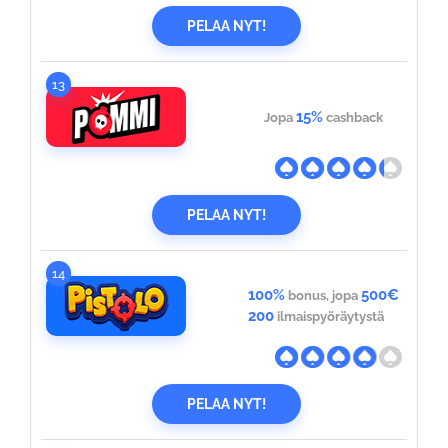
PELAA NYT!
13
15%
Jopa
cashback
PELAA NYT!
14
100%
500€
bonus, jopa
200
ilmaispyöräytystä
PELAA NYT!