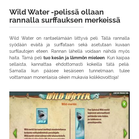
Wild Water -pelissä ollaan
rannalla surffauksen merkeissä
Wild Water on rantaelämään liittyvä peli. Tällä rannalla
syödään eväitä ja surffataan sekä asetutaan kuvaan
surfilautojen eteen. Rannan lähellä voidaan nähdä myös
haita. Tämä peli
tuo kesän ja lämmön mieleen
. Kun kaipaa
sellaista, kannattaa ehdottomasti kokeilla tätä peliä.
Samalla kun pääsee kesäiseen tunnelmaan, tulee
voittamaan monenlaisia oikein mukavia kolikkovoittoja!