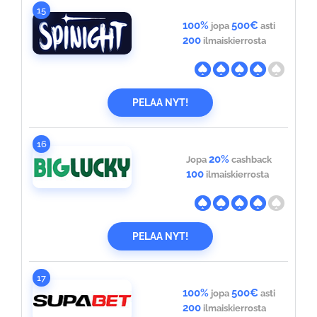
15
100%
500€
jopa
asti
200
ilmaiskierrosta
PELAA NYT!
16
20%
Jopa
cashback
100
ilmaiskierrosta
PELAA NYT!
17
100%
500€
jopa
asti
200
ilmaiskierrosta