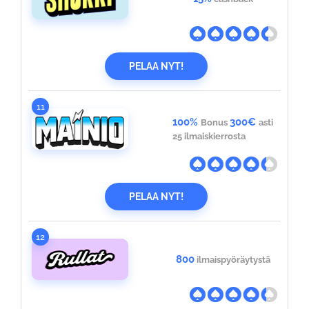
PELAA NYT!
11
100%
300€
Bonus
asti
25 ilmaiskierrosta
PELAA NYT!
12
800
ilmaispyöräytystä