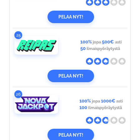
PELAA NYT!
25
100%
500€
jopa
asti
50
ilmaispyöräytystä
PELAA NYT!
26
100%
1000€
jopa
asti
100
Ilmaispyöräytystä
PELAA NYT!