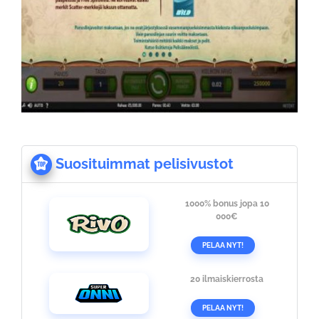
Suosituimmat pelisivustot
1000%
bonus jopa
10
000€
PELAA NYT!
20
ilmaiskierrosta
PELAA NYT!