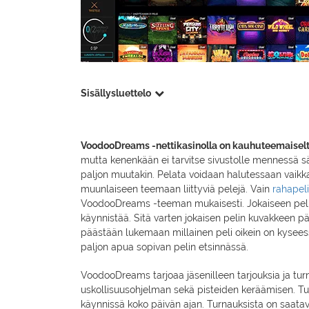
Sisällysluettelo
VoodooDreams -nettikasinolla on kauhuteemaiselt
mutta kenenkään ei tarvitse sivustolle mennessä säi
paljon muutakin. Pelata voidaan halutessaan vaikka
muunlaiseen teemaan liittyviä pelejä. Vain
rahapel
VoodooDreams -teeman mukaisesti. Jokaiseen peliin
käynnistää. Sitä varten jokaisen pelin kuvakkeen pää
päästään lukemaan millainen peli oikein on kyseess
paljon apua sopivan pelin etsinnässä.
VoodooDreams tarjoaa jäsenilleen tarjouksia ja turn
uskollisuusohjelman sekä pisteiden keräämisen. Tur
käynnissä koko päivän ajan. Turnauksista on saatavil