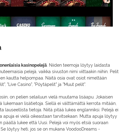
a
nenlaisia kasinopelejä
. Niiden teemoja löytyy laidasta
uteemaisia pelejä, vaikka sivuston nimi viittaakin niihin. Pelit
iden kautta helpompaa. Näitä osia ovat osiot nimeltään
it”, ”Live Casino”, ”Pöytäpelit” ja ”Muut pelit”.
osiin, on pelien selailuun vielä muutama lisäapu. Jokaisen
nä lukemaan lisätietoja. Siellä ei välttämättä kerrota mitään,
lauseellista tietoja. Niitä pitää lukea englanniksi. Pelejä ei
a apuja ei vielä oikeastaan tarvitsekaan. Mutta apuja löytyy
en päällä lukee että Uusi. Pelejä voi myös etsiä suoraan
li. Se löytyy heti, jos se on mukana VoodooDreams -