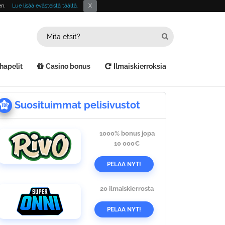
n.
Lue lisää evästeistä täältä.
X
hapelit
Casino bonus
Ilmaiskierroksia
Suosituimmat pelisivustot
1000%
bonus jopa
10 000€
PELAA NYT!
20
ilmaiskierrosta
PELAA NYT!