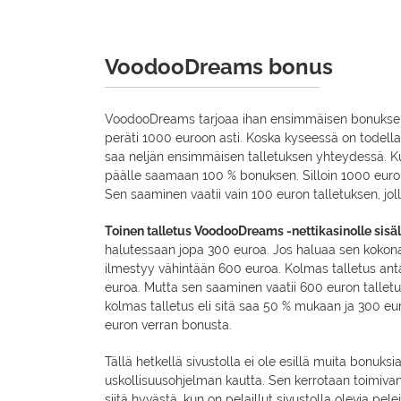
VoodooDreams bonus
VoodooDreams tarjoaa ihan ensimmäisen bonuksen het
peräti 1000 euroon asti. Koska kyseessä on todell
saa neljän ensimmäisen talletuksen yhteydessä. Kun
päälle saamaan 100 % bonuksen. Silloin 1000 eur
Sen saaminen vaatii vain 100 euron talletuksen, joll
Toinen talletus VoodooDreams -nettikasinolle sis
halutessaan jopa 300 euroa. Jos haluaa sen kokonaan,
ilmestyy vähintään 600 euroa. Kolmas talletus ant
euroa. Mutta sen saaminen vaatii 600 euron talletu
kolmas talletus eli sitä saa 50 % mukaan ja 300 eu
euron verran bonusta.
Tällä hetkellä sivustolla ei ole esillä muita bonuks
uskollisuusohjelman kautta. Sen kerrotaan toimivan 
siitä hyvästä, kun on pelaillut sivustolla olevia pel