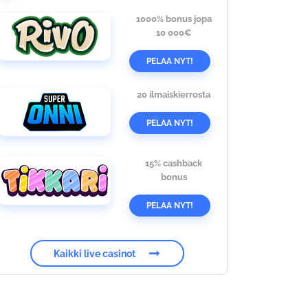
1000%
bonus jopa
10 000€
PELAA NYT!
20
ilmaiskierrosta
PELAA NYT!
15%
cashback
bonus
PELAA NYT!
Kaikki live casinot