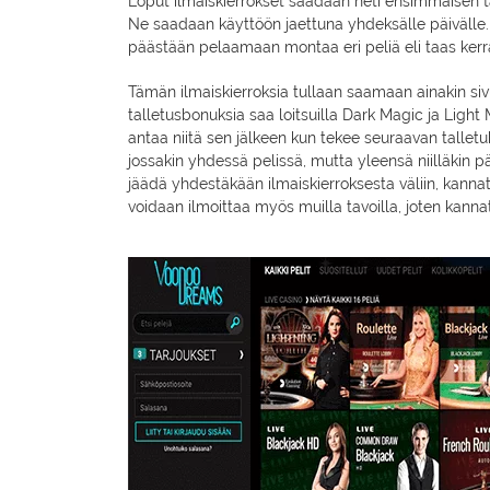
Loput ilmaiskierrokset saadaan heti ensimmäisen tal
Ne saadaan käyttöön jaettuna yhdeksälle päivälle. El
päästään pelaamaan montaa eri peliä eli taas ker
Tämän ilmaiskierroksia tullaan saamaan ainakin si
talletusbonuksia saa loitsuilla Dark Magic ja Light 
antaa niitä sen jälkeen kun tekee seuraavan tallet
jossakin yhdessä pelissä, mutta yleensä niilläkin 
jäädä yhdestäkään ilmaiskierroksesta väliin, kannat
voidaan ilmoittaa myös muilla tavoilla, joten kan