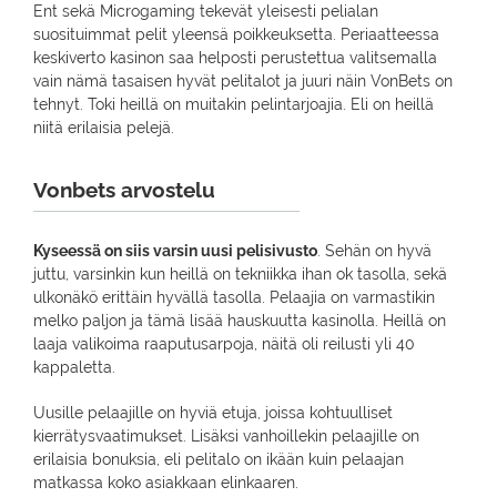
Ent sekä Microgaming tekevät yleisesti pelialan
suosituimmat pelit yleensä poikkeuksetta. Periaatteessa
keskiverto kasinon saa helposti perustettua valitsemalla
vain nämä tasaisen hyvät pelitalot ja juuri näin VonBets on
tehnyt. Toki heillä on muitakin pelintarjoajia. Eli on heillä
niitä erilaisia pelejä.
Vonbets arvostelu
Kyseessä on siis varsin uusi pelisivusto
. Sehän on hyvä
juttu, varsinkin kun heillä on tekniikka ihan ok tasolla, sekä
ulkonäkö erittäin hyvällä tasolla. Pelaajia on varmastikin
melko paljon ja tämä lisää hauskuutta kasinolla. Heillä on
laaja valikoima raaputusarpoja, näitä oli reilusti yli 40
kappaletta.
Uusille pelaajille on hyviä etuja, joissa kohtuulliset
kierrätysvaatimukset. Lisäksi vanhoillekin pelaajille on
erilaisia bonuksia, eli pelitalo on ikään kuin pelaajan
matkassa koko asiakkaan elinkaaren.