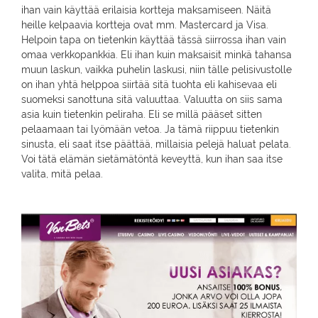
ihan vain käyttää erilaisia kortteja maksamiseen. Näitä
heille kelpaavia kortteja ovat mm. Mastercard ja Visa.
Helpoin tapa on tietenkin käyttää tässä siirrossa ihan vain
omaa verkkopankkia. Eli ihan kuin maksaisit minkä tahansa
muun laskun, vaikka puhelin laskusi, niin tälle pelisivustolle
on ihan yhtä helppoa siirtää sitä tuohta eli kahisevaa eli
suomeksi sanottuna sitä valuuttaa. Valuutta on siis sama
asia kuin tietenkin peliraha. Eli se millä pääset sitten
pelaamaan tai lyömään vetoa. Ja tämä riippuu tietenkin
sinusta, eli saat itse päättää, millaisia pelejä haluat pelata.
Voi tätä elämän sietämätöntä keveyttä, kun ihan saa itse
valita, mitä pelaa.