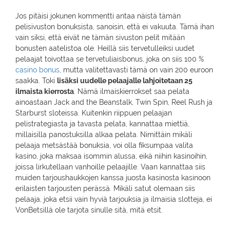
Jos pitäisi jokunen kommentti antaa näistä tämän
pelisivuston bonuksista, sanoisin, että ei vakuuta. Tämä ihan
vain siksi, että eivät ne tämän sivuston pelit mitään
bonusten aatelistoa ole. Heillä siis tervetulleiksi uudet
pelaajat toivottaa se tervetuliaisbonus, joka on siis 100 %
casino bonus
, mutta valitettavasti tämä on vain 200 euroon
saakka. Toki
lisäksi uudelle pelaajalle lahjoitetaan 25
ilmaista kierrosta
. Nämä ilmaiskierrokset saa pelata
ainoastaan Jack and the Beanstalk, Twin Spin, Reel Rush ja
Starburst sloteissa. Kuitenkin riippuen pelaajan
pelistrategiasta ja tavasta pelata, kannattaa miettiä,
millaisilla panostuksilla alkaa pelata. Nimittäin mikäli
pelaaja metsästää bonuksia, voi olla fiksumpaa valita
kasino, joka maksaa isommin alussa, eikä niihin kasinoihin,
joissa lirkutellaan vanhoille pelaajille. Vaan kannattaa siis
muiden tarjoushaukkojen kanssa juosta kasinosta kasinoon
erilaisten tarjousten perässä. Mikäli satut olemaan siis
pelaaja, joka etsii vain hyviä tarjouksia ja ilmaisia slotteja, ei
VonBetsillä ole tarjota sinulle sitä, mitä etsit.