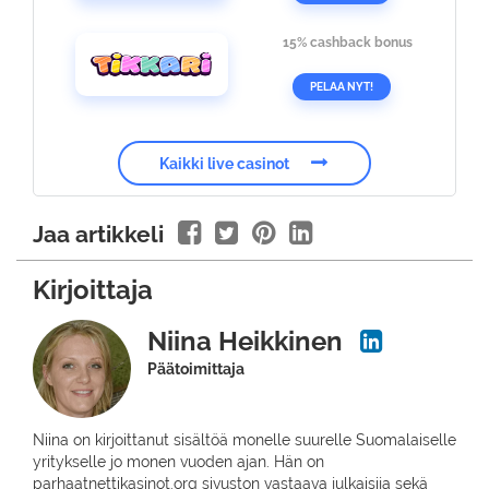
15%
cashback bonus
PELAA NYT!
Kaikki live casinot
Jaa artikkeli
Kirjoittaja
Niina Heikkinen
Päätoimittaja
Niina on kirjoittanut sisältöä monelle suurelle Suomalaiselle
yritykselle jo monen vuoden ajan. Hän on
parhaatnettikasinot.org sivuston vastaava julkaisija sekä