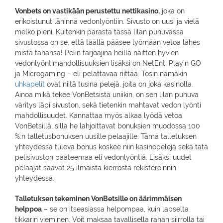
Vonbets on vastikään perustettu nettikasino,
joka on
erikoistunut lähinnä vedonlyöntiin. Sivusto on uusi ja vielä
melko pieni. Kuitenkin parasta tässä lilan puhuvassa
sivustossa on se, että täällä pääsee lyömään vetoa lähes
mistä tahansa! Pelin tarjoajina heillä näitten hyvien
vedonlyöntimahdollisuuksien lisäksi on NetEnt, Play`n GO
ja Microgaming – eli pelattavaa riittää. Tosin nämäkin
uhkapelit
ovat niitä tusina pelejä, joita on joka kasinolla.
Ainoa mikä tekee VonBetsistä uniikin, on sen lilan puhuva
väritys läpi sivuston, sekä tietenkin mahtavat vedon lyönti
mahdollisuudet. Kannattaa myös alkaa lyödä vetoa
VonBetsillä, sillä he lahjoittavat bonuksien muodossa 100
%:n talletusbonuksen uusille pelaajille. Tämä talletuksen
yhteydessä tuleva bonus koskee niin kasinopelejä sekä tätä
pelisivuston pääteemaa eli vedonlyöntiä. Lisäksi uudet
pelaajat saavat 25 ilmaista kierrosta rekisteröinnin
yhteydessä.
Talletuksen tekeminen VonBetsille on äärimmäisen
helppoa
– se on itseasiassa helpompaa, kuin lapselta
tikkarin vieminen. Voit maksaa tavallisella rahan siirrolla tai