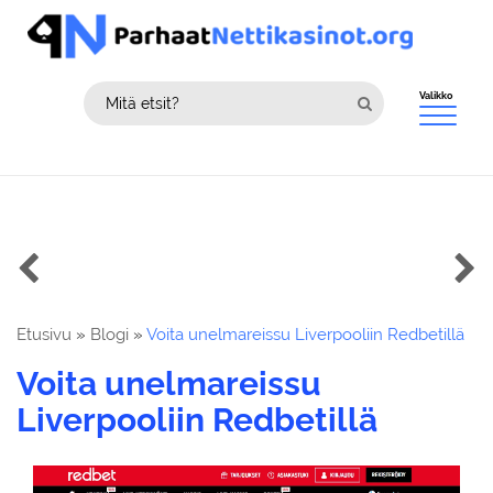
Parhaat Nettikasinot
Uudet Kasinot
Suomalaiset Kasinot
Kasinot Ilman Rekisteröitymistä
Etusivu
»
Blogi
»
Voita unelmareissu Liverpooliin Redbetillä
Rahapelit
Voita unelmareissu
Liverpooliin Redbetillä
Casino Bonus
Ilmaiskierroksia