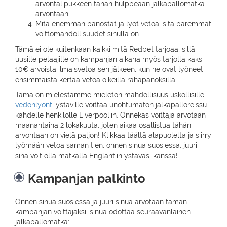
arvontalipukkeen tähän hulppeaan jalkapallomatka
arvontaan
Mitä enemmän panostat ja lyöt vetoa, sitä paremmat
voittomahdollisuudet sinulla on
Tämä ei ole kuitenkaan kaikki mitä Redbet tarjoaa, sillä
uusille pelaajille on kampanjan aikana myös tarjolla kaksi
10€ arvoista ilmaisvetoa sen jälkeen, kun he ovat lyöneet
ensimmäistä kertaa vetoa oikeilla rahapanoksilla.
Tämä on mielestämme mieletön mahdollisuus uskollisille
vedonlyönti
ystäville voittaa unohtumaton jalkapalloreissu
kahdelle henkilölle Liverpooliin. Onnekas voittaja arvotaan
maanantaina 2 lokakuuta, joten aikaa osallistua tähän
arvontaan on vielä paljon! Klikkaa täältä alapuolelta ja siirry
lyömään vetoa saman tien, onnen sinua suosiessa, juuri
sinä voit olla matkalla Englantiin ystäväsi kanssa!
Kampanjan palkinto
Onnen sinua suosiessa ja juuri sinua arvotaan tämän
kampanjan voittajaksi, sinua odottaa seuraavanlainen
jalkapallomatka: