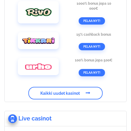
1000%
bonus jopa
10
000€
PELAA NYT!
15%
cashback bonus
PELAA NYT!
100%
bonus jopa
500€
PELAA NYT!
Kaikki uudet kasinot
Live casinot