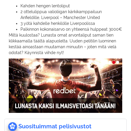
Kahden hengen lentoliput
2 ottelulippua valioliigan kärkikamppailuun
Anfieldille, Liverpool – Manchester United
3 yötä kahdelle henkilölle Liverpoolissa
Palkinnon kokonaisarvo on yhteensä hulppeat 3000€
Miltä kuulostaa? Lunasta omat arvontaliput saman tien
klikkaamalla täältä alapuolelta. Uuden pelitilin luominen
kestää ainoastaan muutaman minuutin – joten mitä vielä
odotat? Käynnistä viihde nyt!
Suosituimmat pelisivustot