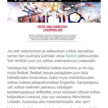
Jos olet vedonlyönnin ja veikkauksen ystävä, kannattaa
saman tien suunnata lyömään vetoa
Redbet
pelisivustolla.
Voit nimittäin juuri nyt voittaa unelmareissun Liverpooliin.
Valioliiga käy tällä hetkellä todella kuumana, ja niin käy
myös Redbet. Redbet tarjoaa pelaajilleen juuri tällä
hetkellä kaksi ilmaisvetoa, lisäksi myös mahdollisuuden
voittaa huikean jalkapallomatkan Englantiin. Kampanjassa
voit voittaa unelmien pelireissu valioliigan
kärkikamppailuun Anfieldille, jossa toisistaan ottavat mittaa
kotijoukkue Liverpool, joka saa vastaansa Manchester
Unitedin. Kuulostaa aika mielenkiintoiselta, eikö vain?