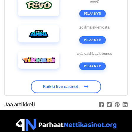
000€
PELAA NYT!
20
ilmaiskierrosta
PELAA NYT!
15%
cashback bonus
PELAA NYT!
Kaikki live casinot
Jaa artikkeli