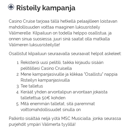
Risteily kampanja
Casino Cruise tarjoaa tällä hetkellä pelaajilleen loistavan
mahdollisuuden voittaa maaginen luksusristeily
Välimerelle. Kilpailuun on todella helppo osallistua, ja
onnen sinua suosiessa, juuri sinä saatat olla matkalla
Välimeren luksusristeilylle!
Osallistut kilpailuun seuraavalla seuraavat helpot askeleet:
Rekisteröi uusi pelitili, taikka kirjaudu sisään
pelitilillesi Casino Cruisella
Mene kampanjasivuille ja klikkaa ”Osallistu” nappia
Risteilyn kampanjasivuilla
Tee talletus
Keräät yhden arvontalipun arvontaan jokaista
talletettua 50€ kohden
Mitä enemmän talletat, sitä paremmat
voittomahdollisuudet sinulla on
Palkinto sisältää neljä yötä MSC Musicialla, jonka seurassa
purjehdit ympäri Välimerta tyylillä!