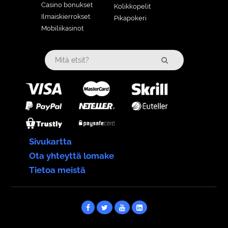
Casino bonukset
Kolikkopelit
Ilmaiskierrokset
Pikapokeri
Mobiliikasinot
Sivukartta
Ota yhteyttä lomake
Tietoa meistä