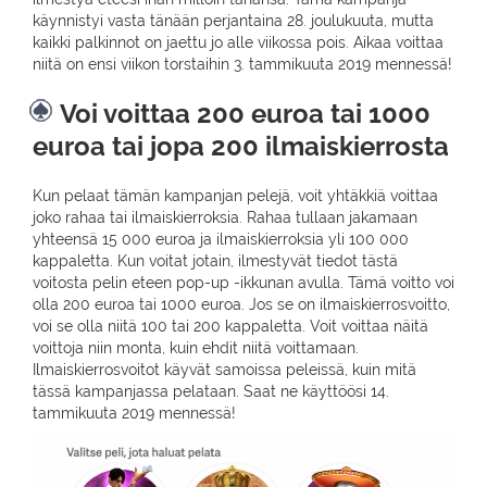
käynnistyi vasta tänään perjantaina 28. joulukuuta, mutta
kaikki palkinnot on jaettu jo alle viikossa pois. Aikaa voittaa
niitä on ensi viikon torstaihin 3. tammikuuta 2019 mennessä!
Voi voittaa 200 euroa tai 1000
euroa tai jopa 200 ilmaiskierrosta
Kun pelaat tämän kampanjan pelejä, voit yhtäkkiä voittaa
joko rahaa tai ilmaiskierroksia. Rahaa tullaan jakamaan
yhteensä 15 000 euroa ja ilmaiskierroksia yli 100 000
kappaletta. Kun voitat jotain, ilmestyvät tiedot tästä
voitosta pelin eteen pop-up -ikkunan avulla. Tämä voitto voi
olla 200 euroa tai 1000 euroa. Jos se on ilmaiskierrosvoitto,
voi se olla niitä 100 tai 200 kappaletta. Voit voittaa näitä
voittoja niin monta, kuin ehdit niitä voittamaan.
Ilmaiskierrosvoitot käyvät samoissa peleissä, kuin mitä
tässä kampanjassa pelataan. Saat ne käyttöösi 14.
tammikuuta 2019 mennessä!