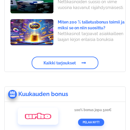
Nettikasinoiden suosio on viime
vuosina kasvanut räjähdysmäisesti.
Miten 200 % talletusbonus toimii ja
miksi se on niin suosittu?
Nettikasinot tarjoavat asiakkailleen
laajan kirjon erilaisia bonuksia
Kaikki tarjoukset
Kuukauden bonus
100%
bonus jopa
500€
PELAA NYT!