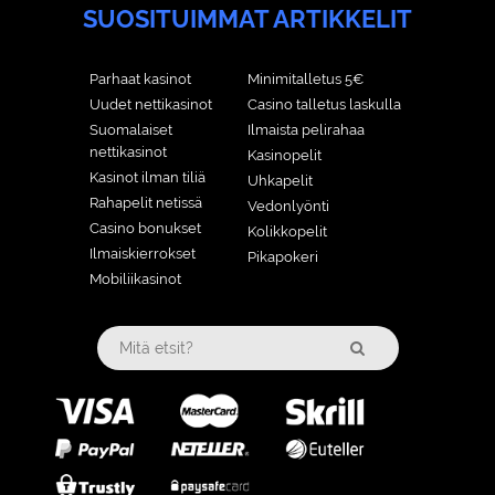
SUOSITUIMMAT ARTIKKELIT
Parhaat kasinot
Minimitalletus 5€
Uudet nettikasinot
Casino talletus laskulla
Suomalaiset
Ilmaista pelirahaa
nettikasinot
Kasinopelit
Kasinot ilman tiliä
Uhkapelit
Rahapelit netissä
Vedonlyönti
Casino bonukset
Kolikkopelit
Ilmaiskierrokset
Pikapokeri
Mobiliikasinot