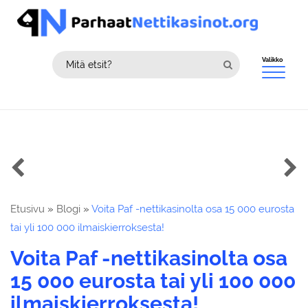
Parhaat Nettikasinot
Uudet Kasinot
Suomalaiset Kasinot
Kasinot Ilman Rekisteröitymistä
Etusivu
»
Blogi
»
Voita Paf -nettikasinolta osa 15 000 eurosta
tai yli 100 000 ilmaiskierroksesta!
Rahapelit
Voita Paf -nettikasinolta osa
Casino Bonus
15 000 eurosta tai yli 100 000
Ilmaiskierroksia
ilmaiskierroksesta!