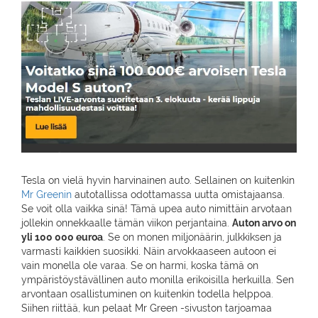
Tesla on vielä hyvin harvinainen auto. Sellainen on kuitenkin
Mr Greenin
autotallissa odottamassa uutta omistajaansa.
Se voit olla vaikka sinä! Tämä upea auto nimittäin arvotaan
jollekin onnekkaalle tämän viikon perjantaina.
Auton arvo on
yli 100 000 euroa
. Se on monen miljonäärin, julkkiksen ja
varmasti kaikkien suosikki. Näin arvokkaaseen autoon ei
vain monella ole varaa. Se on harmi, koska tämä on
ympäristöystävällinen auto monilla erikoisilla herkuilla. Sen
arvontaan osallistuminen on kuitenkin todella helppoa.
Siihen riittää, kun pelaat Mr Green -sivuston tarjoamaa