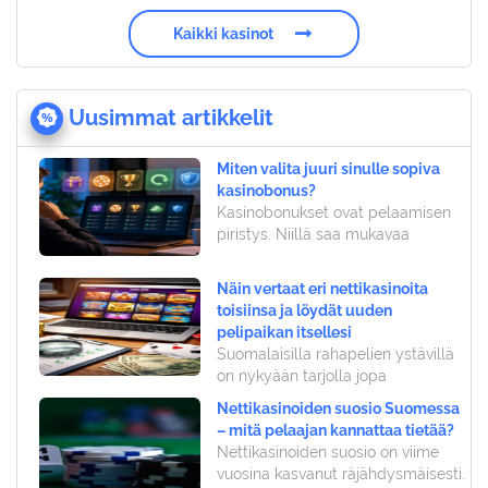
Kaikki kasinot
Uusimmat artikkelit
Miten valita juuri sinulle sopiva
kasinobonus?
Kasinobonukset ovat pelaamisen
piristys. Niillä saa mukavaa
Näin vertaat eri nettikasinoita
toisiinsa ja löydät uuden
pelipaikan itsellesi
Suomalaisilla rahapelien ystävillä
on nykyään tarjolla jopa
Nettikasinoiden suosio Suomessa
– mitä pelaajan kannattaa tietää?
Nettikasinoiden suosio on viime
vuosina kasvanut räjähdysmäisesti.