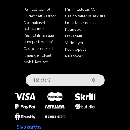
Parhaat kasinot
Minimitalletus 5€
Uudet nettikasinot
Casino talletus laskulla
Suomalaiset
Ilmaista pelirahaa
nettikasinot
Kasinopelit
Kasinot ilman tiliä
Uhkapelit
Rahapelit netissä
Vedonlyönti
Casino bonukset
Kolikkopelit
Ilmaiskierrokset
Pikapokeri
Mobiliikasinot
Sivukartta