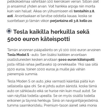
pelikokoelmaa vähintään 100 kierroksen verran. Silloin olet
jo ansainnut yhden arvan. Voit hankkia arpoja niin monta
kuin vain haluat. Aikaa on ylihuomiseen eli
torstaihin 2.8.
asti
. Arvontaakaan ei tarvitse odotella kauaa, koska se
suoritetaan jo tämän viikon
perjantaina eli 3.8. kello 20
.
Tesla kaikilla herkuilla sekä
5000 euron käteispotti
Tämän arvonnan pääpalkinto on yli 100 000 euron arvoinen
Tesla Model S
-auto. Sen lisäksi kaikkien arvontaan
osallistuneiden kesken arvotaan
5000 euron käteispotti
,
josta riittää rahaa jaettavaksi 19 onnekkaalle. Yksi saa siitä
1500 euroa, toinen 1000 euroa ja muille jää vähän
pienempiä summia.
Tesla Moden S on auto, joka varmasti kääntää päitä kun
sellaisella ajaa ohi. Se ei johdu auton äänistä, koska tämä
auto on sähköauto eikä se hurise niin kuin muut autot. Se
vain näyttää todella upealta. Se on myös sisältä todella
erikoinen ja täynnä herkkuja. Siinä on navigointijärjestelmä,
tumma saarnikoristelu, Premium-tason äänet sekä monia