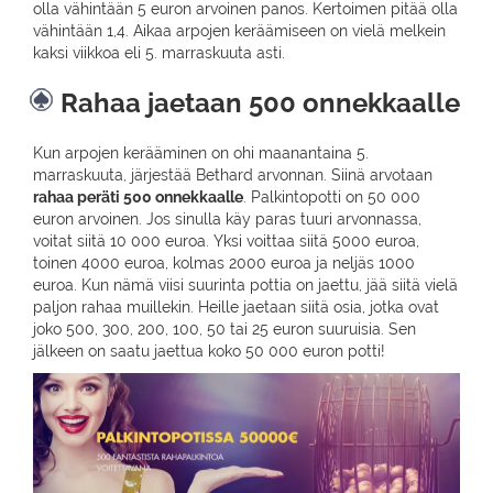
olla vähintään 5 euron arvoinen panos. Kertoimen pitää olla
vähintään 1,4. Aikaa arpojen keräämiseen on vielä melkein
kaksi viikkoa eli 5. marraskuuta asti.
Rahaa jaetaan 500 onnekkaalle
Kun arpojen kerääminen on ohi maanantaina 5.
marraskuuta, järjestää Bethard arvonnan. Siinä arvotaan
rahaa peräti 500 onnekkaalle
. Palkintopotti on 50 000
euron arvoinen. Jos sinulla käy paras tuuri arvonnassa,
voitat siitä 10 000 euroa. Yksi voittaa siitä 5000 euroa,
toinen 4000 euroa, kolmas 2000 euroa ja neljäs 1000
euroa. Kun nämä viisi suurinta pottia on jaettu, jää siitä vielä
paljon rahaa muillekin. Heille jaetaan siitä osia, jotka ovat
joko 500, 300, 200, 100, 50 tai 25 euron suuruisia. Sen
jälkeen on saatu jaettua koko 50 000 euron potti!