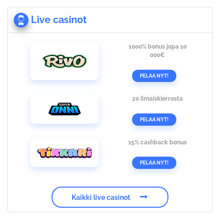
Live casinot
1000%
bonus jopa
10
000€
PELAA NYT!
20
ilmaiskierrosta
PELAA NYT!
15%
cashback bonus
PELAA NYT!
Kaikki live casinot