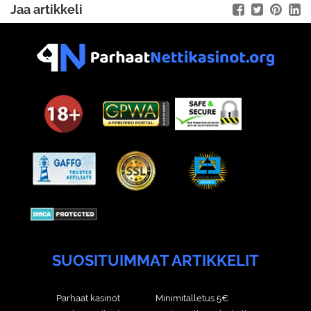
Jaa artikkeli
SUOSITUIMMAT ARTIKKELIT
Parhaat kasinot
Minimitalletus 5€