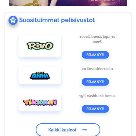
Suosituimmat pelisivustot
1000%
bonus jopa
10
000€
PELAA NYT!
20
ilmaiskierrosta
PELAA NYT!
15%
cashback bonus
PELAA NYT!
Kaikki kasinot