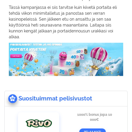
Tässä kampanjassa ei siis tarvitse kuin kiivetä portaita eli
tehdä viikon minimitalletus ja panostaa sen verran
kasinopeleissä. Sen jälkeen etu on ansaittu ja sen saa
käyttöönsä heti seuraavana maanantaina. Laitapa siis
kunnon kengät jalkaan ja portaidennousun urakkasi voi
alkaa.
Suosituimmat pelisivustot
1000%
bonus jopa
10
000€