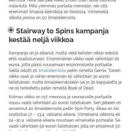
kierrosta. Niitä saa joka viikko yhden osan tästä suuresta
määrästä. Mitä ylemmäs portaita mennään, niin sitä
enemmän ilmaisia kierroksia on tiedossa. Viimeisellä
viikolla jaossa on 50 ilmaiskierrosta.
Stairway to Spins kampanja
kestää neljä viikkoa
Kampanja on jo alkanut, mutta vielä kahden viikon edestä
ehtii osallistumaan. Ensimmäinen viikko vaati vähintään 20
euroa, jotta pääsi nousemaan ensimmäiselle portaalle.
Siellä odotti 20
ilmaiskierrosta
peliin nimeltä Gemix. Toinen
viikko vaati jo vähän enemmän eli vähintään 30 euron
talletuksen, mutta ilmaiskierroksiakin sai jo 30 kappaletta ja
ne oli tarkoitettu peliin nimeltä Book of Dead.
Kolmas viikko on nyt menossa ja seuraavalle portaalle
nousu vaatii vähintään 40 euron talletuksen. Sen jälkeen on
ansainnut 40 ilmaiskierrosta peliin Spin Party. Aikaa on siis
osallistua 17. – 23.4. välisenä aikana. Viimeisenä viikkona eli
24.–30.4. välisenä aikana noustaan viimeiselle portaalle. Se
vaatii vähintään 50 euron talletuksen, jolla on ansainnut 50