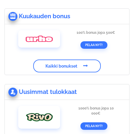
Kuukauden bonus
100%
bonus jopa
500€
PELAA NYT!
Kaikki bonukset
Uusimmat tulokkaat
1000%
bonus jopa
10
000€
PELAA NYT!