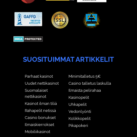
SUOSITUIMMAT ARTIKKELIT
Parhaat kasinot
Minimitalletus 5€
Uudet nettikasinot
Casino talletus laskulla
Suomalaiset
Ilmaista pelirahaa
nettikasinot
Kasinopelit
Kasinot ilman tiliä
Uhkapelit
Rahapelit netissä
Vedonlyönti
Casino bonukset
Kolikkopelit
Ilmaiskierrokset
Pikapokeri
Mobiliikasinot