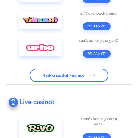
15%
cashback bonus
PELAA NYT!
100%
bonus jopa
500€
PELAA NYT!
Kaikki uudet kasinot
Live casinot
1000%
bonus jopa
10
000€
PELAA NYT!