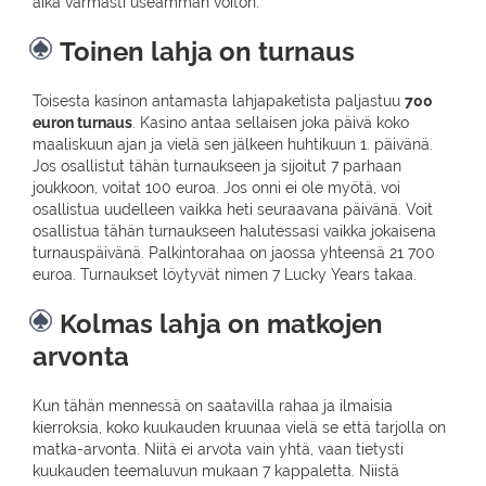
aika varmasti useamman voiton.
Toinen lahja on turnaus
Toisesta kasinon antamasta lahjapaketista paljastuu
700
euron turnaus
. Kasino antaa sellaisen joka päivä koko
maaliskuun ajan ja vielä sen jälkeen huhtikuun 1. päivänä.
Jos osallistut tähän turnaukseen ja sijoitut 7 parhaan
joukkoon, voitat 100 euroa. Jos onni ei ole myötä, voi
osallistua uudelleen vaikka heti seuraavana päivänä. Voit
osallistua tähän turnaukseen halutessasi vaikka jokaisena
turnauspäivänä. Palkintorahaa on jaossa yhteensä 21 700
euroa. Turnaukset löytyvät nimen 7 Lucky Years takaa.
Kolmas lahja on matkojen
arvonta
Kun tähän mennessä on saatavilla rahaa ja ilmaisia
kierroksia, koko kuukauden kruunaa vielä se että tarjolla on
matka-arvonta. Niitä ei arvota vain yhtä, vaan tietysti
kuukauden teemaluvun mukaan 7 kappaletta. Niistä