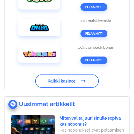
PELAA NYT!
20
ilmaiskierrosta
PELAA NYT!
15%
cashback bonus
PELAA NYT!
Kaikki kasinot
Uusimmat artikkelit
Miten valita juuri sinulle sopiva
kasinobonus?
Kasinobonukset ovat pelaamisen