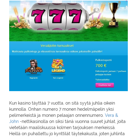
Kun kasino täyttää 7 vuotta, on sitä syytä juhlia oikein
kunnolla. Onhan numero 7 monen hedelmäpelin yksi
pelimerkeistä ja monen pelaajan onnennumero.
Vera &
John
-nettikasinolla on siksi tänä vuonna suuret juhlat, joita
vietetään maaliskuussa kolmen tarjouksen merkeissä.
Heillä on puhallettu jo kynttilät täytekakusta, joten juhlinta