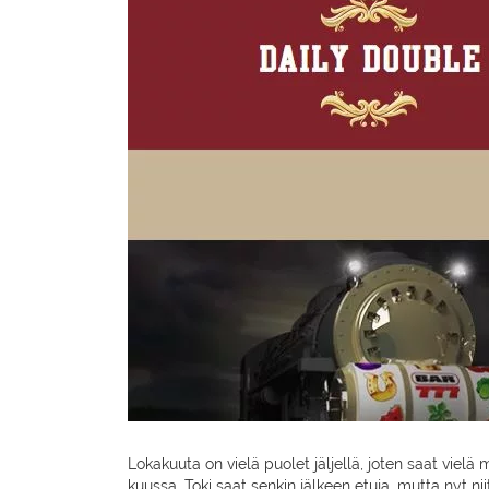
Lokakuuta on vielä puolet jäljellä, joten saat vie
kuussa. Toki saat senkin jälkeen etuja, mutta nyt ni