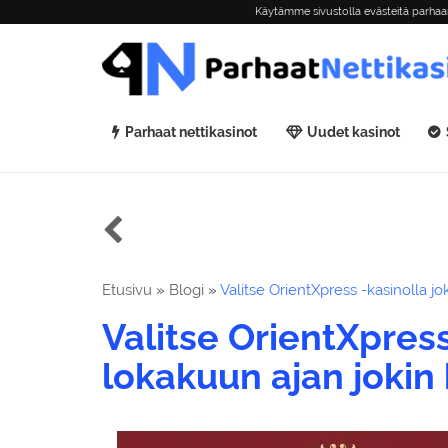
Käytämme sivustolla evästeitä parhaa
Parhaat nettikasinot
Uudet kasinot
Etusivu
»
Blogi
»
Valitse OrientXpress -kasinolla j
Valitse OrientXpress
lokakuun ajan jokin