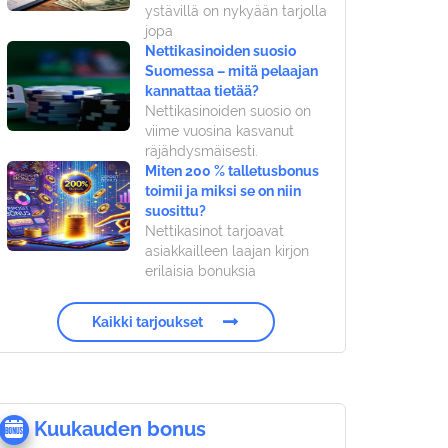
ystävillä on nykyään tarjolla
jopa
Nettikasinoiden suosio
Suomessa – mitä pelaajan
kannattaa tietää?
Nettikasinoiden suosio on
viime vuosina kasvanut
räjähdysmäisesti.
Miten 200 % talletusbonus
toimii ja miksi se on niin
suosittu?
Nettikasinot tarjoavat
asiakkailleen laajan kirjon
erilaisia bonuksia
Kaikki tarjoukset
Kuukauden bonus