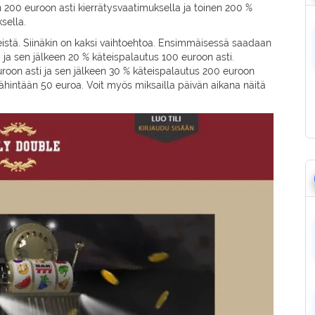
 200 euroon asti kierrätysvaatimuksella ja toinen 200 %
sella.
istä. Siinäkin on kaksi vaihtoehtoa. Ensimmäisessä saadaan
ja sen jälkeen 20 % käteispalautus 100 euroon asti.
roon asti ja sen jälkeen 30 % käteispalautus 200 euroon
vähintään 50 euroa. Voit myös miksailla päivän aikana näitä