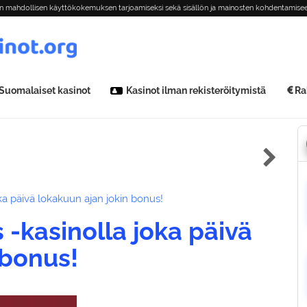
n mahdollisen käyttökokemuksen tarjoamiseksi sekä sisällön ja mainosten kohdentamisee
Suomalaiset kasinot
Kasinot ilman rekisteröitymistä
Ra
oka päivä lokakuun ajan jokin bonus!
 -kasinolla joka päivä
 bonus!