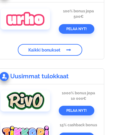
100%
bonus jopa
500€
PELAA NYT!
Kaikki bonukset
Uusimmat tulokkaat
1000%
bonus jopa
10 000€
PELAA NYT!
15%
cashback bonus