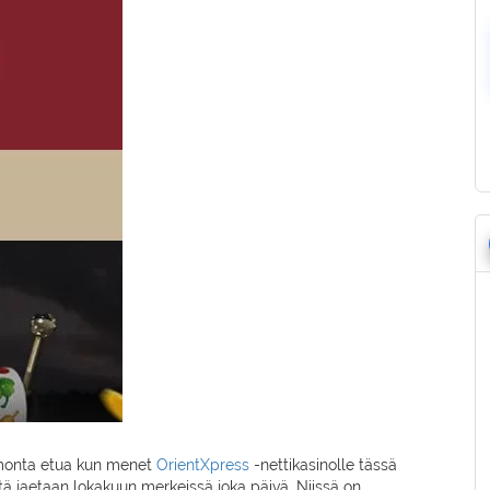
lä monta etua kun menet
OrientXpress
-nettikasinolle tässä
itä jaetaan lokakuun merkeissä joka päivä. Niissä on