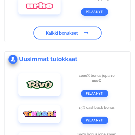
PELAA NYT!
Kaikki bonukset
Uusimmat tulokkaat
1000%
bonus jopa
10
000€
PELAA NYT!
15%
cashback bonus
PELAA NYT!
100%
bonus jopa
500€