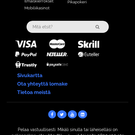
Ilmaiskierrokset
Pikapokeri
Mobiliikasinot
Sivukartta
Ota yhteyttä lomake
Tietoa meistä
Pelaa vastuullisesti. Mikäli sinulla tai läheiselläsi on