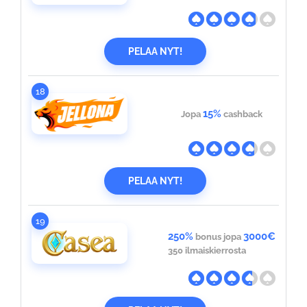
PELAA NYT!
18
15%
Jopa
cashback
PELAA NYT!
19
250%
3000€
bonus jopa
350 ilmaiskierrosta