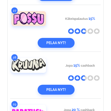
27
15%
Käteispalautus
PELAA NYT!
28
15%
Jopa
cashback
PELAA NYT!
29
20 %
Jopa
cashback