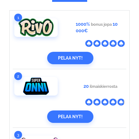
1
1000%
10
bonus jopa
000€
PELAA NYT!
2
20
ilmaiskierrosta
PELAA NYT!
3