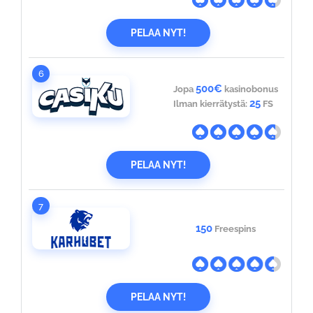
PELAA NYT!
6
500€
Jopa
kasinobonus
25
Ilman kierrätystä:
FS
PELAA NYT!
7
150
Freespins
PELAA NYT!