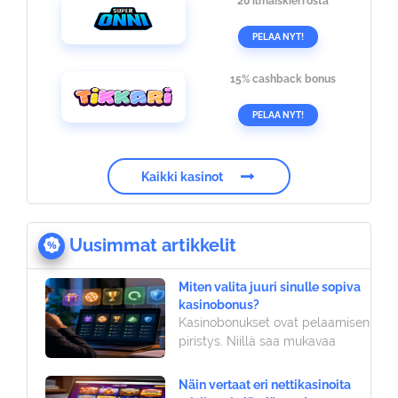
20
ilmaiskierrosta
PELAA NYT!
15%
cashback bonus
PELAA NYT!
Kaikki kasinot
Uusimmat artikkelit
Miten valita juuri sinulle sopiva
kasinobonus?
Kasinobonukset ovat pelaamisen
piristys. Niillä saa mukavaa
Näin vertaat eri nettikasinoita