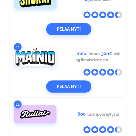
PELAA NYT!
11
100%
300€
Bonus
asti
25 ilmaiskierrosta
PELAA NYT!
12
800
ilmaispyöräytystä