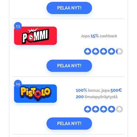
PELAA NYT!
13
15%
Jopa
cashback
PELAA NYT!
14
100%
500€
bonus, jopa
200
ilmaispyöräytystä
PELAA NYT!