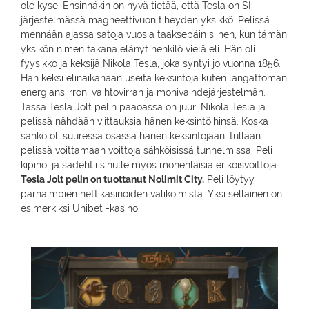
ole kyse. Ensinnäkin on hyvä tietää, että Tesla on SI-
järjestelmässä magneettivuon tiheyden yksikkö. Pelissä
mennään ajassa satoja vuosia taaksepäin siihen, kun tämän
yksikön nimen takana elänyt henkilö vielä eli. Hän oli
fyysikko ja keksijä Nikola Tesla, joka syntyi jo vuonna 1856.
Hän keksi elinaikanaan useita keksintöjä kuten langattoman
energiansiirron, vaihtovirran ja monivaihdejärjestelmän.
Tässä Tesla Jolt pelin pääoassa on juuri Nikola Tesla ja
pelissä nähdään viittauksia hänen keksintöihinsä. Koska
sähkö oli suuressa osassa hänen keksintöjään, tullaan
pelissä voittamaan voittoja sähköisissä tunnelmissa. Peli
kipinöi ja sädehtii sinulle myös monenlaisia erikoisvoittoja.
Tesla Jolt pelin on tuottanut Nolimit City.
Peli löytyy
parhaimpien nettikasinoiden valikoimista. Yksi sellainen on
esimerkiksi Unibet -kasino.