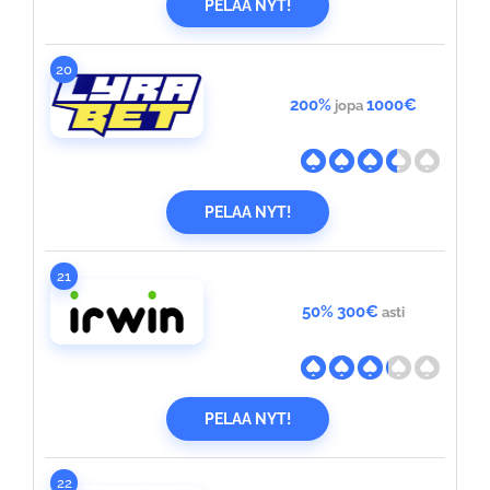
PELAA NYT!
20
200%
1000€
jopa
PELAA NYT!
21
50%
300€
asti
PELAA NYT!
22