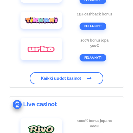
PELAA NYT!
15%
cashback bonus
PELAA NYT!
100%
bonus jopa
500€
PELAA NYT!
Kaikki uudet kasinot
Live casinot
1000%
bonus jopa
10
000€