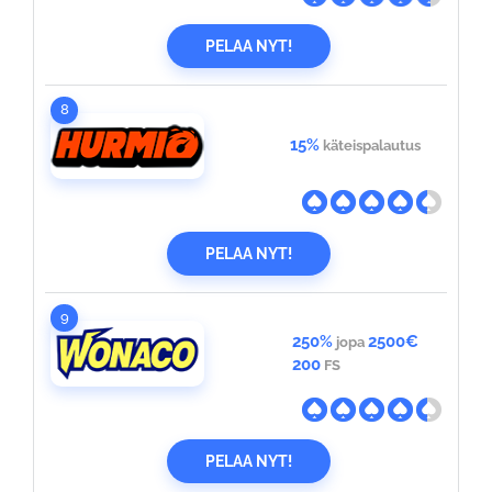
PELAA NYT!
8
15%
käteispalautus
PELAA NYT!
9
250%
2500€
jopa
200
FS
PELAA NYT!