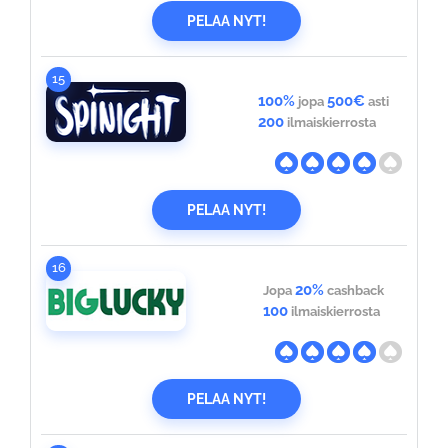
PELAA NYT!
15
100%
500€
jopa
asti
200
ilmaiskierrosta
PELAA NYT!
16
20%
Jopa
cashback
100
ilmaiskierrosta
PELAA NYT!