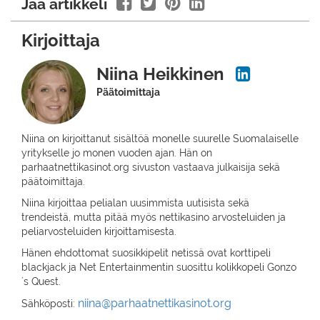
Jaa artikkeli
Kirjoittaja
Niina Heikkinen
Päätoimittaja
Niina on kirjoittanut sisältöä monelle suurelle Suomalaiselle
yritykselle jo monen vuoden ajan. Hän on
parhaatnettikasinot.org sivuston vastaava julkaisija sekä
päätoimittaja.
Niina kirjoittaa pelialan uusimmista uutisista sekä
trendeistä, mutta pitää myös nettikasino arvosteluiden ja
peliarvosteluiden kirjoittamisesta.
Hänen ehdottomat suosikkipelit netissä ovat korttipeli
blackjack ja Net Entertainmentin suosittu kolikkopeli Gonzo
´s Quest.
niina@parhaatnettikasinot.org
Sähköposti: