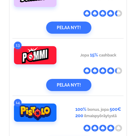
PELAA NYT!
13
15%
Jopa
cashback
PELAA NYT!
14
100%
500€
bonus, jopa
200
ilmaispyöräytystä