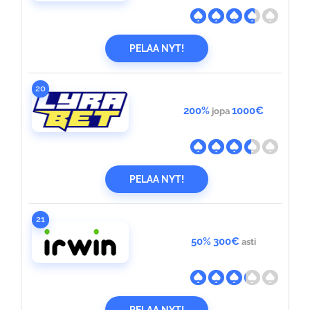
PELAA NYT!
20
200%
1000€
jopa
PELAA NYT!
21
50%
300€
asti
PELAA NYT!