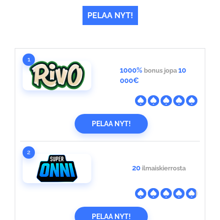
PELAA NYT!
1
1000%
10
bonus jopa
000€
PELAA NYT!
2
20
ilmaiskierrosta
PELAA NYT!