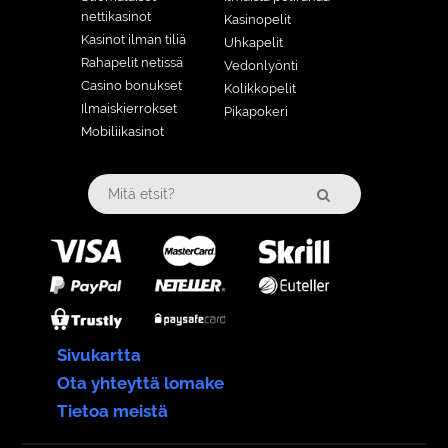
nettikasinot
Kasinopelit
Kasinot ilman tiliä
Uhkapelit
Rahapelit netissä
Vedonlyönti
Casino bonukset
Kolikkopelit
Ilmaiskierrokset
Pikapokeri
Mobiliikasinot
Sivukartta
Ota yhteyttä lomake
Tietoa meistä