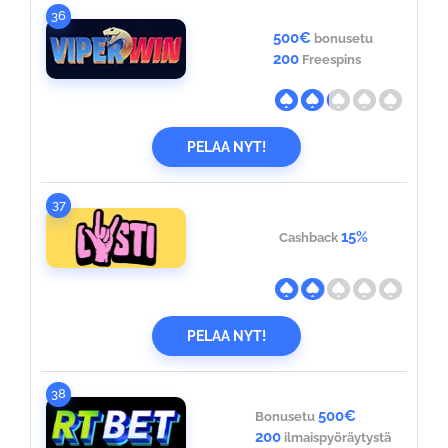
36
500€
bonusetu
200
Freespins
PELAA NYT!
37
15%
Cashback
PELAA NYT!
38
500€
Bonusetu
200
ilmaispyöräytystä