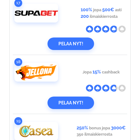
17
100%
500€
jopa
asti
200
ilmaiskierrosta
PELAA NYT!
18
15%
Jopa
cashback
PELAA NYT!
19
250%
3000€
bonus jopa
350 ilmaiskierrosta