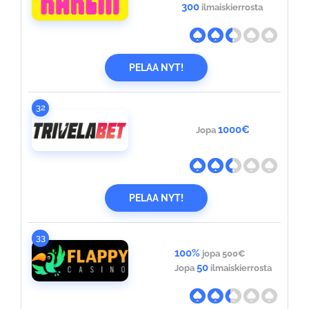
300
ilmaiskierrosta
PELAA NYT!
32
1000€
Jopa
PELAA NYT!
33
100%
jopa 500€
50
Jopa
ilmaiskierrosta