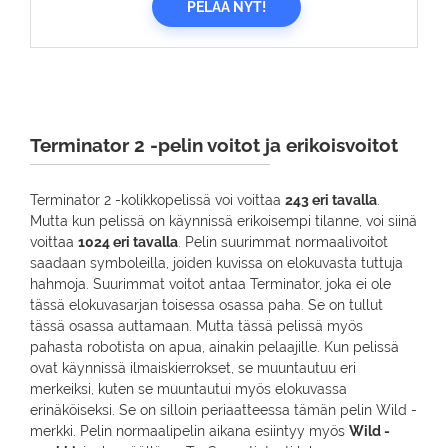
PELAA NYT!
Terminator 2 -pelin voitot ja erikoisvoitot
Terminator 2 -kolikkopelissä voi voittaa
243 eri tavalla
.
Mutta kun pelissä on käynnissä erikoisempi tilanne, voi siinä
voittaa
1024 eri tavalla
. Pelin suurimmat normaalivoitot
saadaan symboleilla, joiden kuvissa on elokuvasta tuttuja
hahmoja. Suurimmat voitot antaa Terminator, joka ei ole
tässä elokuvasarjan toisessa osassa paha. Se on tullut
tässä osassa auttamaan. Mutta tässä pelissä myös
pahasta robotista on apua, ainakin pelaajille. Kun pelissä
ovat käynnissä ilmaiskierrokset, se muuntautuu eri
merkeiksi, kuten se muuntautui myös elokuvassa
erinäköiseksi. Se on silloin periaatteessa tämän pelin Wild -
merkki. Pelin normaalipelin aikana esiintyy myös
Wild -