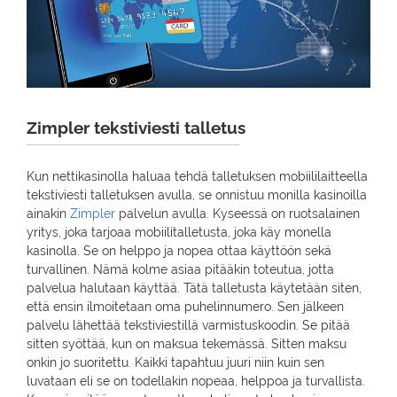
Zimpler tekstiviesti talletus
Kun nettikasinolla haluaa tehdä talletuksen mobiililaitteella
tekstiviesti talletuksen avulla, se onnistuu monilla kasinoilla
ainakin
Zimpler
palvelun avulla. Kyseessä on ruotsalainen
yritys, joka tarjoaa mobiilitalletusta, joka käy monella
kasinolla. Se on helppo ja nopea ottaa käyttöön sekä
turvallinen. Nämä kolme asiaa pitääkin toteutua, jotta
palvelua halutaan käyttää. Tätä talletusta käytetään siten,
että ensin ilmoitetaan oma puhelinnumero. Sen jälkeen
palvelu lähettää tekstiviestillä varmistuskoodin. Se pitää
sitten syöttää, kun on maksua tekemässä. Sitten maksu
onkin jo suoritettu. Kaikki tapahtuu juuri niin kuin sen
luvataan eli se on todellakin nopeaa, helppoa ja turvallista.