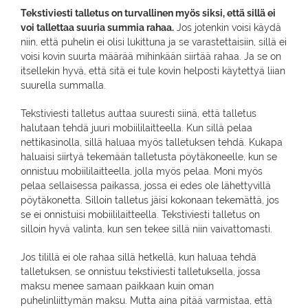
Tekstiviesti talletus on turvallinen myös siksi, että sillä ei
voi tallettaa suuria summia rahaa.
Jos jotenkin voisi käydä
niin, että puhelin ei olisi lukittuna ja se varastettaisiin, sillä ei
voisi kovin suurta määrää mihinkään siirtää rahaa. Ja se on
itsellekin hyvä, että sitä ei tule kovin helposti käytettyä liian
suurella summalla.
Tekstiviesti talletus auttaa suuresti siinä, että talletus
halutaan tehdä juuri mobiililaitteella. Kun sillä pelaa
nettikasinolla, sillä haluaa myös talletuksen tehdä. Kukapa
haluaisi siirtyä tekemään talletusta pöytäkoneelle, kun se
onnistuu mobiililaitteella, jolla myös pelaa. Moni myös
pelaa sellaisessa paikassa, jossa ei edes ole lähettyvillä
pöytäkonetta. Silloin talletus jäisi kokonaan tekemättä, jos
se ei onnistuisi mobiililaitteella. Tekstiviesti talletus on
silloin hyvä valinta, kun sen tekee sillä niin vaivattomasti.
Jos tilillä ei ole rahaa sillä hetkellä, kun haluaa tehdä
talletuksen, se onnistuu tekstiviesti talletuksella, jossa
maksu menee samaan paikkaan kuin oman
puhelinliittymän maksu. Mutta aina pitää varmistaa, että