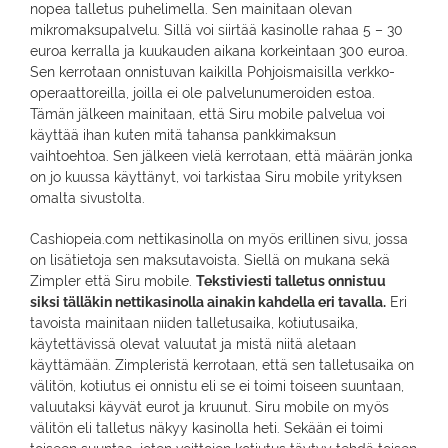
nopea talletus puhelimella. Sen mainitaan olevan
mikromaksupalvelu. Sillä voi siirtää kasinolle rahaa 5 – 30
euroa kerralla ja kuukauden aikana korkeintaan 300 euroa.
Sen kerrotaan onnistuvan kaikilla Pohjoismaisilla verkko-
operaattoreilla, joilla ei ole palvelunumeroiden estoa.
Tämän jälkeen mainitaan, että Siru mobile palvelua voi
käyttää ihan kuten mitä tahansa pankkimaksun
vaihtoehtoa. Sen jälkeen vielä kerrotaan, että määrän jonka
on jo kuussa käyttänyt, voi tarkistaa Siru mobile yrityksen
omalta sivustolta.
Cashiopeia.com nettikasinolla on myös erillinen sivu, jossa
on lisätietoja sen maksutavoista. Siellä on mukana sekä
Zimpler että Siru mobile.
Tekstiviesti talletus onnistuu
siksi tälläkin nettikasinolla ainakin kahdella eri tavalla.
Eri
tavoista mainitaan niiden talletusaika, kotiutusaika,
käytettävissä olevat valuutat ja mistä niitä aletaan
käyttämään. Zimpleristä kerrotaan, että sen talletusaika on
välitön, kotiutus ei onnistu eli se ei toimi toiseen suuntaan,
valuutaksi käyvät eurot ja kruunut. Siru mobile on myös
välitön eli talletus näkyy kasinolla heti. Sekään ei toimi