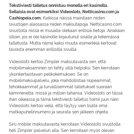
Tekstiviesti talletus onnistuu monella eri kasinolla.
Sellaisia ovat esimerkiksi Videoslots, Netticasino.com ja
Cashiopeia.com.
Kaikissa näissä mainitaan niiden
sivustojen alaosassa niiden maksutapoja. Netticasino.com
sivustolla niissä ei muualla olekaan erillisiä tietoja. Ainakaan
silloin, jos ei ole kasinolle kirjautunut sisälle ja tekemässä
talletusta. Mutta nämä kaksi muuta esimerkkiä kertovat
tavoista enemmän erillisillä sivuilla.
Videoslots kertoo Zimpler maksutavasta sen, että
mobiilimaksaminen on tehty sillä helpoksi. Sen kerrotaan
yksinkertaistavan pelikokemuksen. Se on
mobiilimaksupalvelu, joka mahdollistaa nopeammat,
tehokkaammat ja turvallisemmat talletukset suoraan
kämmeneltä, missä ja milloin tahansa. Videoslots on tässä
ihan oikeassa ja tämä tekstiviesti talletus toimii juuri näin.
Videoslots kertoo vielä, että täytyy vain lisätä oma
matkapuhelinnumero ja seurata sen jälkeen ohjeita.
Siru mobile maksutavasta kerrotaan Videoslots sivustolla
heti Zimpler palvelun alla. Sen kerrotaan myös olevan