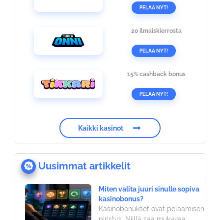
PELAA NYT!
20
ilmaiskierrosta
PELAA NYT!
15%
cashback bonus
PELAA NYT!
Kaikki kasinot
Uusimmat artikkelit
Miten valita juuri sinulle sopiva
kasinobonus?
Kasinobonukset ovat pelaamisen
piristys. Niillä saa mukavaa