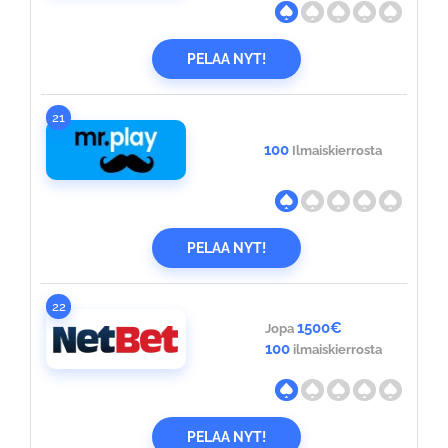
PELAA NYT!
21
100
Ilmaiskierrosta
PELAA NYT!
22
1500€
Jopa
100
ilmaiskierrosta
PELAA NYT!