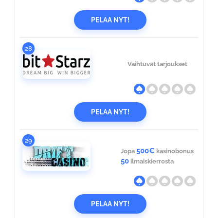
PELAA NYT!
28
Vaihtuvat tarjoukset
PELAA NYT!
29
500€
Jopa
kasinobonus
50
ilmaiskierrosta
PELAA NYT!