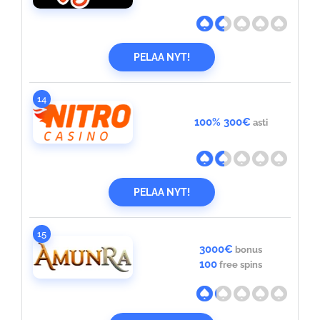
PELAA NYT!
14
100% 300€
asti
PELAA NYT!
15
3000€
bonus
100
free spins