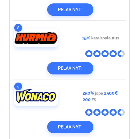
PELAA NYT!
8
15%
käteispalautus
PELAA NYT!
9
250%
2500€
jopa
200
FS
PELAA NYT!