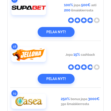
100%
500€
jopa
asti
200
ilmaiskierrosta
PELAA NYT!
18
15%
Jopa
cashback
PELAA NYT!
19
250%
3000€
bonus jopa
350 ilmaiskierrosta