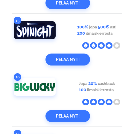
PELAA NYT!
15
100%
500€
jopa
asti
200
ilmaiskierrosta
PELAA NYT!
16
20%
Jopa
cashback
100
ilmaiskierrosta
PELAA NYT!
17