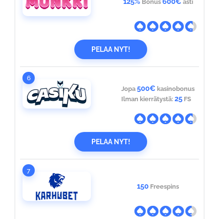
125%
600€
Bonus
asti
PELAA NYT!
6
500€
Jopa
kasinobonus
25
Ilman kierrätystä:
FS
PELAA NYT!
7
150
Freespins