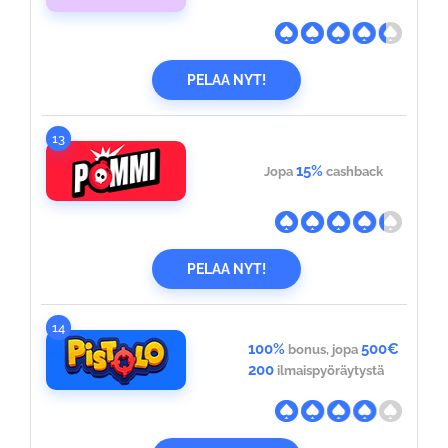
PELAA NYT!
13
15%
Jopa
cashback
PELAA NYT!
14
100%
500€
bonus, jopa
200
ilmaispyöräytystä