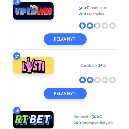
36
500€
bonusetu
200
Freespins
PELAA NYT!
37
15%
Cashback
PELAA NYT!
38
500€
Bonusetu
200
ilmaispyöräytystä