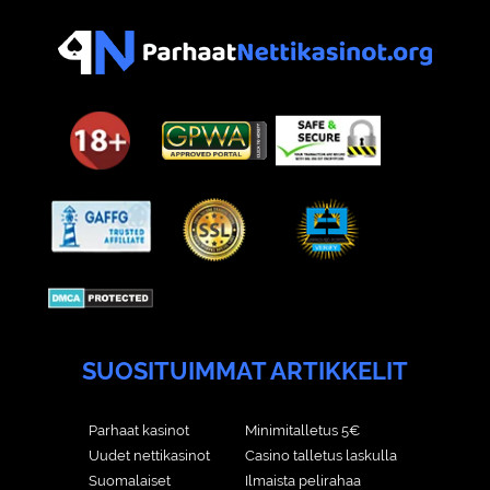
SUOSITUIMMAT ARTIKKELIT
Parhaat kasinot
Minimitalletus 5€
Uudet nettikasinot
Casino talletus laskulla
Suomalaiset
Ilmaista pelirahaa