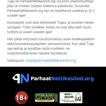
Tuija on Parhaatnettikasinot.org sivuston sisällöntuottaja
jolla on monen vuoden kokemus pelialasta. Sivustolle
Parhaatnettikasinot.org hän on kirjoittanut sisältöä jo yli 3
vuoden ajan.
Kasinopelit ovat aina kiehtoneet Tuijaa, ja lainaten hänen
sanojaan: "Olen onnekas, koska ne ovat liittyneet myös
työhöni jo usean vuoden ajan".
Hän pitää erityisesti tutustumisesta uusiin kolikkopeleihin
sekä kasinokampanjoiden seuraamisesta. Kun vielä Tuija
saa kertoa ja kirjoittaa niistä muillekin, on
sisällöntuottaminen hänelle täydellistä.
tuija@parhaatnettikasinot.org
Sähköposti: