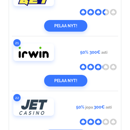
PELAA NYT!
21
50%
300€
asti
PELAA NYT!
22
50%
300€
jopa
asti