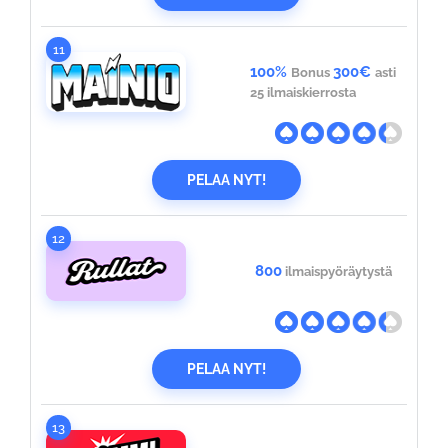
11
100%
300€
Bonus
asti
25 ilmaiskierrosta
PELAA NYT!
12
800
ilmaispyöräytystä
PELAA NYT!
13