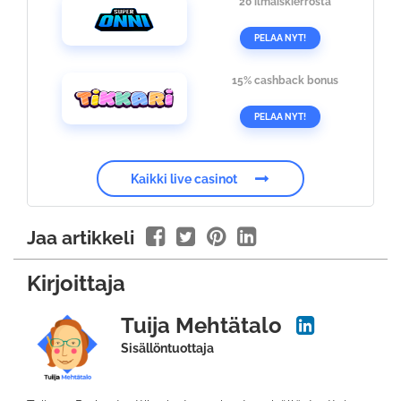
20
ilmaiskierrosta
PELAA NYT!
15%
cashback bonus
PELAA NYT!
Kaikki live casinot
Jaa artikkeli
Kirjoittaja
Tuija Mehtätalo
Sisällöntuottaja