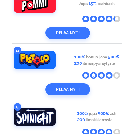
15%
Jopa
cashback
PELAA NYT!
14
100%
500€
bonus, jopa
200
ilmaispyöräytystä
PELAA NYT!
15
100%
500€
jopa
asti
200
ilmaiskierrosta