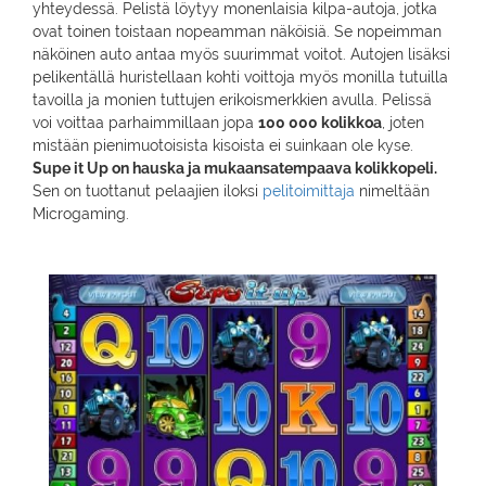
yhteydessä. Pelistä löytyy monenlaisia kilpa-autoja, jotka
ovat toinen toistaan nopeamman näköisiä. Se nopeimman
näköinen auto antaa myös suurimmat voitot. Autojen lisäksi
pelikentällä huristellaan kohti voittoja myös monilla tutuilla
tavoilla ja monien tuttujen erikoismerkkien avulla. Pelissä
voi voittaa parhaimmillaan jopa
100 000 kolikkoa
, joten
mistään pienimuotoisista kisoista ei suinkaan ole kyse.
Supe it Up on hauska ja mukaansatempaava kolikkopeli.
Sen on tuottanut pelaajien iloksi
pelitoimittaja
nimeltään
Microgaming.