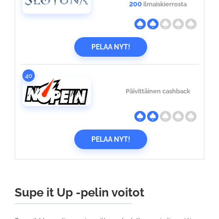
200
ilmaiskierrosta
PELAA NYT!
40
Päivittäinen cashback
PELAA NYT!
Supe it Up -pelin voitot