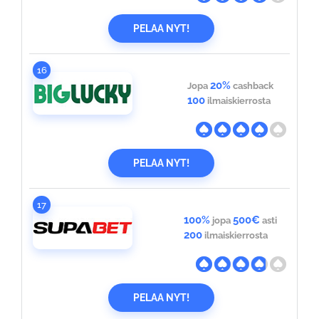
PELAA NYT!
16
20%
Jopa
cashback
100
ilmaiskierrosta
PELAA NYT!
17
100%
500€
jopa
asti
200
ilmaiskierrosta
PELAA NYT!