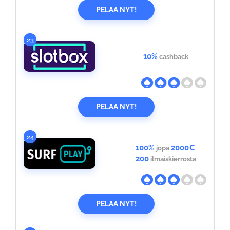
PELAA NYT!
23
10%
cashback
PELAA NYT!
24
100%
2000€
jopa
200
ilmaiskierrosta
PELAA NYT!