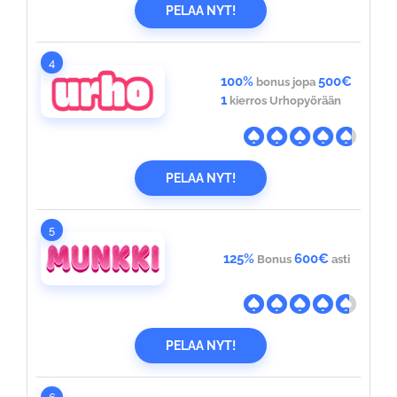
PELAA NYT!
4
100%
500€
bonus jopa
1
kierros Urhopyörään
PELAA NYT!
5
125%
600€
Bonus
asti
PELAA NYT!