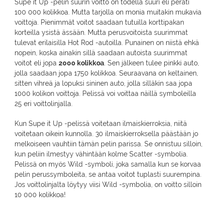
Supe it Up -pelin suurin voitto on todella suuri eli peräti
100 000 kolikkoa. Mutta tarjolla on monia muitakin mukavia
voittoja. Pienimmät voitot saadaan tutuilla korttipakan
korteilla ysistä ässään. Mutta perusvoitoista suurimmat
tulevat erilaisilla Hot Rod -autoilla. Punainen on niistä ehkä
nopein, koska ainakin sillä saadaan autoista suurimmat
voitot eli jopa
2000 kolikkoa
. Sen jälkeen tulee pinkki auto,
jolla saadaan jopa 1750 kolikkoa. Seuraavana on keltainen,
sitten vihreä ja lopuksi sininen auto, jolla silläkin saa jopa
1000 kolikon voittoja. Pelissä voi voittaa näillä symboleilla
25 eri voittolinjalla.
Kun Supe it Up -pelissä voitetaan ilmaiskierroksia, niitä
voitetaan oikein kunnolla. 30 ilmaiskierroksella päästään jo
melkoiseen vauhtiin tämän pelin parissa. Se onnistuu silloin,
kun peliin ilmestyy vähintään kolme Scatter -symbolia.
Pelissä on myös Wild -symboli, joka samalla kun se korvaa
pelin perussymboleita, se antaa voitot tuplasti suurempina.
Jos voittolinjalta löytyy viisi Wild -symbolia, on voitto silloin
10 000 kolikkoa!