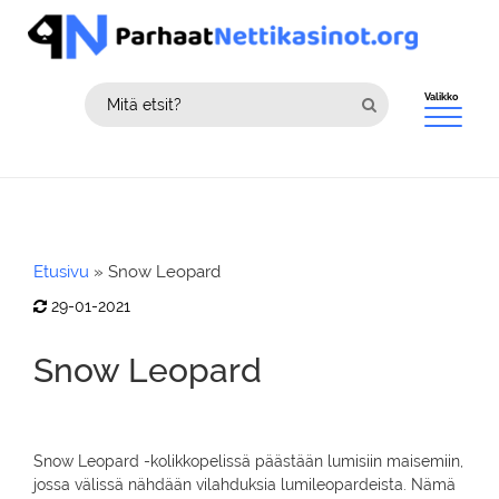
Parhaat Nettikasinot
Uudet Kasinot
Etusivu
»
Snow Leopard
Suomalaiset Kasinot
29-01-2021
Kasinot Ilman Rekisteröitymistä
Snow Leopard
Rahapelit
Casino Bonus
Snow Leopard -kolikkopelissä päästään lumisiin maisemiin,
Ilmaiskierroksia
jossa välissä nähdään vilahduksia lumileopardeista. Nämä