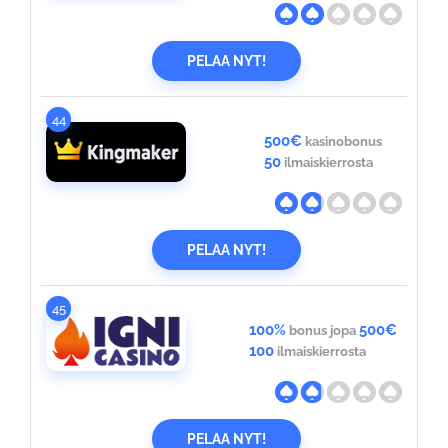
PELAA NYT!
44
500€
kasinobonus
50
ilmaiskierrosta
PELAA NYT!
45
100%
500€
bonus jopa
100
ilmaiskierrosta
PELAA NYT!