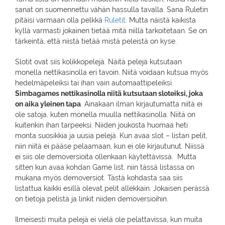
sanat on suomennettu vähän hassulla tavalla. Sana Ruletin
pitäisi varmaan olla pelkkä
Ruletit
. Mutta näistä kaikista
kyllä varmasti jokainen tietää mitä niillä tarkoitetaan. Se on
tärkeintä, että niistä tietää mistä peleistä on kyse.
Slotit ovat siis kolikkopelejä. Näitä pelejä kutsutaan
monella nettikasinolla eri tavoin. Niitä voidaan kutsua myös
hedelmäpeleiksi tai ihan vain automaattipeleiksi.
Simbagames nettikasinolla niitä kutsutaan sloteiksi, joka
on aika yleinen tapa
. Ainakaan ilman kirjautumatta niitä ei
ole satoja, kuten monella muulla nettikasinolla. Niitä on
kuitenkin ihan tarpeeksi. Niiden joukosta huomaa heti
monta suosikkia ja uusia pelejä. Kun avaa slot – listan pelit,
niin niitä ei pääse pelaamaan, kun ei ole kirjautunut. Niissä
ei siis ole demoversioita ollenkaan käytettävissä. Mutta
sitten kun avaa kohdan Game list, niin tässä listassa on
mukana myös demoversiot. Tästä kohdasta saa siis
listattua kaikki esillä olevat pelit allekkain. Jokaisen perässä
on tietoja pelistä ja linkit niiden demoversioihin.
Ilmeisesti muita pelejä ei vielä ole pelattavissa, kun muita