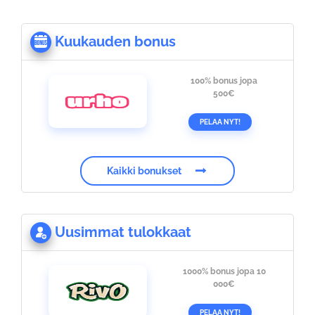
Kuukauden bonus
100%
bonus jopa
500€
PELAA NYT!
Kaikki bonukset
Uusimmat tulokkaat
1000%
bonus jopa
10
000€
PELAA NYT!