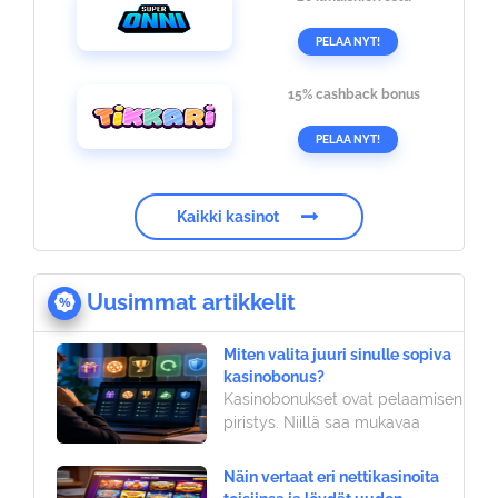
PELAA NYT!
15%
cashback bonus
PELAA NYT!
Kaikki kasinot
Uusimmat artikkelit
Miten valita juuri sinulle sopiva
kasinobonus?
Kasinobonukset ovat pelaamisen
piristys. Niillä saa mukavaa
Näin vertaat eri nettikasinoita