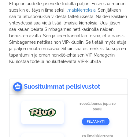
Etuja on uudelle jäsenelle todella paljon. Ensin saa monen
suosikin eli täysin ilmaiseksi
ilmaiskierroksia
. Sen jälkeen
saa talletusbonuksia viidestä talletuksesta. Näiden kaikkien
yhteydessä saa vielä lisää ilmaisia kierroksia. Uusi jäsen
saa kauan pelata Simbagames nettikasinolla näiden
bonusten avulla. Sen jälkeen kannattaa toivoa, että pääsisi
Simbagames nettikasinon VIP-klubiin. Se tietää myös etuja
ja paljon muuta mukavaa. Silloin saa esimerkiksi kutsuja eri
tapahtumiin ja oman henkilökohtaisen VIP Managerin.
Kuulostaa todella houkuttelevalta VIP-klubilta.
Suosituimmat pelisivustot
1000%
bonus jopa
10
000€
PELAA NYT!
20
ilmaiskierrosta