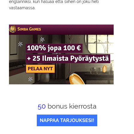
englanniksi, kun haluaa että siihen on joku heti
vastaamassa.
50
bonus kierrosta
NAPPAA TARJOUKSESI!