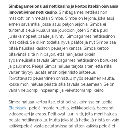
Simbagames on uusi nettikasino ja kertoo itsekin olevansa
innovatiivinen nettikasino
. Simbagames nettikasinon
maskotti on nimeltään Simba. Simba on leijona, joka asui
ennen savannilla, jossa asuu paljon leijonia. Simba ei
tuntenut siellä kuuluvansa joukkoon, joten Simba puki
juhlakamppeet päälle ja ryhtyi Simbagames nettikasinon
maskotiksi. Se olikin todella hyvä päätös ja nyt Simba saa
pitää hauskaa kasinon pelaajien kanssa. Simba kertoo
pitävänsä siitä niin paljon, että hän jakaa oikein
sydämellisellä tavalla Simbagames nettikasinon bonukset
ja palkinnot. Pelejä Simba haluaa tarjota siten, että niitä
varten täytyy ladata ensin ohjelmisto laitteelle.
Toivottavasti pelaaminen onnistuu myös selaimen kautta,
koska moni haluaa päästä sillä tavalla pelaamaan. Se on
vähän helpompi, nopeampi ja vaivattomampi keino.
Simba haluaa kertoa itse, että pelivalikoimissa on useita
Blackjack
-pelejä, monta rulettia, kolikkopelejä, baccarat,
videopokeri ja craps. Pelit ovat juuri niitä, joita moni haluaa
pelata nettikasinoilla. Mutta joko tällä hetkellä niistä on vain
kolikkopelejä vasta pelattavissa tai sitten kaikkia pelejä ei