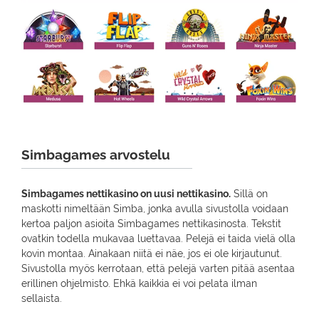
Simbagames arvostelu
Simbagames nettikasino on uusi nettikasino.
Sillä on
maskotti nimeltään Simba, jonka avulla sivustolla voidaan
kertoa paljon asioita Simbagames nettikasinosta. Tekstit
ovatkin todella mukavaa luettavaa. Pelejä ei taida vielä olla
kovin montaa. Ainakaan niitä ei näe, jos ei ole kirjautunut.
Sivustolla myös kerrotaan, että pelejä varten pitää asentaa
erillinen ohjelmisto. Ehkä kaikkia ei voi pelata ilman
sellaista.