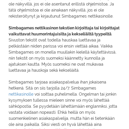
ole näkyvillä, jos ei ole asentanut erillistä ohjelmistoa. Ja
tätä ohjelmistoa ei ole ainakaan näkyvillä, jos ei ole
rekisteröitynyt ja kirjautunut Simbagames nettikasinolle.
Simbagames nettikasinon tekstien kirjoittaja tai kirjoittajat
vaikuttavat huumorintajuisilta ja kekseliäiltä tyypeiltä
.
Sivuston tekstit ovat todella hauskaa luettavaa ja
pelkästään niiden parissa voi ensin viettää aikaa. Vaikka
Simbagames on monella muullakin kielellä käytettävissä,
niin tekstit on myös suomeksi käännetty kunnolla ja
ajatuksen kautta. Myös suomeksi ne ovat mukavaa
luettavaa ja hauskoja sekä kekseliäitä.
Simbagames tarjoaa asiakaspalvelua ihan jokaisena
hetkenä. Sitä on siis tarjolla 24/7. Simbagames
nettikasinolle
voi soittaa puhelimella. Ongelman tai jonkin
kysymyksen tullessa mieleen sinne voi myös lähettää
sähköpostia. Se pyydetään lähettämään englanniksi, jotta
vastata voidaan nopeasti. Ehkä heillä on myös
suomenkielinen asiakaspalvelija, mutta hän ei tietenkään
ole aina paikalla. Siksi viesti on hyvä lähettää aina