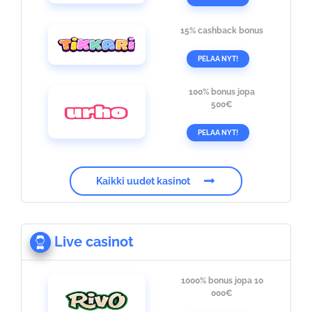
15%
cashback bonus
PELAA NYT!
100%
bonus jopa
500€
PELAA NYT!
Kaikki uudet kasinot
Live casinot
1000%
bonus jopa
10
000€