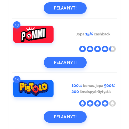
PELAA NYT!
13
15%
Jopa
cashback
PELAA NYT!
14
100%
500€
bonus, jopa
200
ilmaispyöräytystä
PELAA NYT!