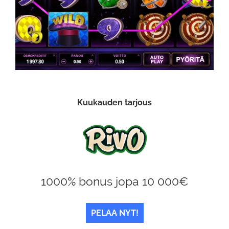
Kuukauden tarjous
1000%
bonus jopa
10 000€
PELAA NYT!