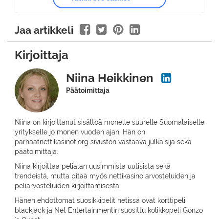
Jaa artikkeli
Kirjoittaja
Niina Heikkinen
Päätoimittaja
Niina on kirjoittanut sisältöä monelle suurelle Suomalaiselle
yritykselle jo monen vuoden ajan. Hän on
parhaatnettikasinot.org sivuston vastaava julkaisija sekä
päätoimittaja.
Niina kirjoittaa pelialan uusimmista uutisista sekä
trendeistä, mutta pitää myös nettikasino arvosteluiden ja
peliarvosteluiden kirjoittamisesta.
Hänen ehdottomat suosikkipelit netissä ovat korttipeli
blackjack ja Net Entertainmentin suosittu kolikkopeli Gonzo