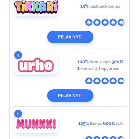
15%
cashback bonus
PELAA NYT!
4
100%
500€
bonus jopa
1
kierros Urhopyörään
PELAA NYT!
5
125%
600€
Bonus
asti