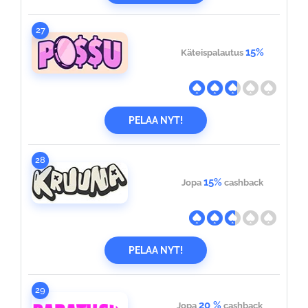
27
15%
Käteispalautus
PELAA NYT!
28
15%
Jopa
cashback
PELAA NYT!
29
20 %
Jopa
cashback