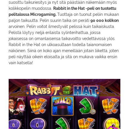
suosittu taikuriesitys ja nyt sitä päästään näkemään myös
kolikkopelin muodossa.
Rabbit in the Hat -peli on tuotettu
pelitalossa Microgaming.
Tuottaja on tuonut peliin mukaan
paljon taikuutta. Pelin suurin taika on peräti
90 000 kolikon
arvoinen. Pelin voitot ilmestyvät pelissä kuin taikaiskusta.
Pelistä löytyy neljä erilaista sylinterihattua, joissa
jokaisessa on omanlaisensa taikavoitto vedettävissä ylös.
Rabbit in the Hat on ulkoasultaan todella taianomaisen
näköinen. Siinä on koko ajan meneillään jotain liikettä, joten
peli näyttää oikein eloisalta ja sitä on mukava vaikka ensin
vain katsella!