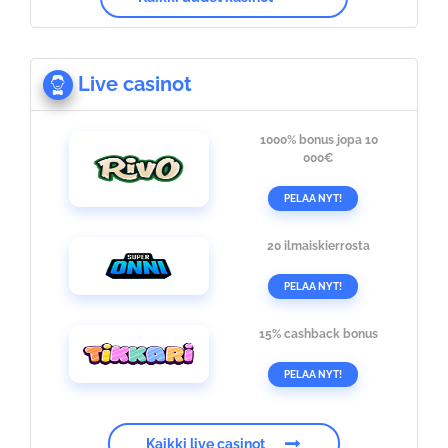
Live casinot
1000%
bonus jopa
10
000€
PELAA NYT!
20
ilmaiskierrosta
PELAA NYT!
15%
cashback bonus
PELAA NYT!
Kaikki live casinot