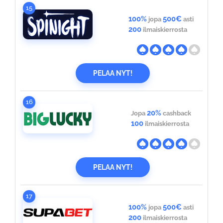
15
100%
500€
jopa
asti
200
ilmaiskierrosta
PELAA NYT!
16
20%
Jopa
cashback
100
ilmaiskierrosta
PELAA NYT!
17
100%
500€
jopa
asti
200
ilmaiskierrosta