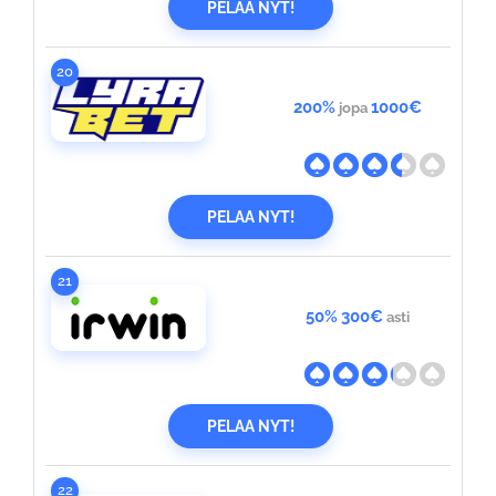
PELAA NYT!
20
200%
1000€
jopa
PELAA NYT!
21
50%
300€
asti
PELAA NYT!
22