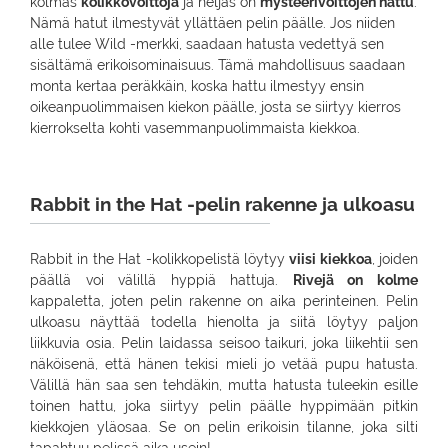
kolmas
kolikkovoittoja
ja neljäs on
mysteerivoittojen hattu
.
Nämä hatut ilmestyvät yllättäen pelin päälle. Jos niiden
alle tulee Wild -merkki, saadaan hatusta vedettyä sen
sisältämä erikoisominaisuus. Tämä mahdollisuus saadaan
monta kertaa peräkkäin, koska hattu ilmestyy ensin
oikeanpuolimmaisen kiekon päälle, josta se siirtyy kierros
kierrokselta kohti vasemmanpuolimmaista kiekkoa.
Rabbit in the Hat -pelin rakenne ja ulkoasu
Rabbit in the Hat -kolikkopelistä löytyy
viisi kiekkoa
, joiden
päällä voi välillä hyppiä hattuja.
Rivejä on kolme
kappaletta, joten pelin rakenne on aika perinteinen. Pelin
ulkoasu näyttää todella hienolta ja siitä löytyy paljon
liikkuvia osia. Pelin laidassa seisoo taikuri, joka liikehtii sen
näköisenä, että hänen tekisi mieli jo vetää pupu hatusta.
Välillä hän saa sen tehdäkin, mutta hatusta tuleekin esille
toinen hattu, joka siirtyy pelin päälle hyppimään pitkin
kiekkojen yläosaa. Se on pelin erikoisin tilanne, joka silti
tapahtuu pelissä aika usein!