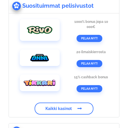
Suosituimmat pelisivustot
1000%
bonus jopa
10
000€
PELAA NYT!
20
ilmaiskierrosta
PELAA NYT!
15%
cashback bonus
PELAA NYT!
Kaikki kasinot