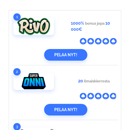
1
1000%
10
bonus jopa
000€
PELAA NYT!
2
20
ilmaiskierrosta
PELAA NYT!
3