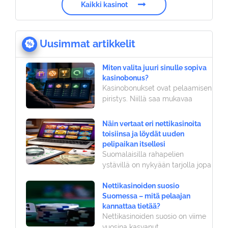
Kaikki kasinot
Uusimmat artikkelit
Miten valita juuri sinulle sopiva
kasinobonus?
Kasinobonukset ovat pelaamisen
piristys. Niillä saa mukavaa
Näin vertaat eri nettikasinoita
toisiinsa ja löydät uuden
pelipaikan itsellesi
Suomalaisilla rahapelien
ystävillä on nykyään tarjolla jopa
Nettikasinoiden suosio
Suomessa – mitä pelaajan
kannattaa tietää?
Nettikasinoiden suosio on viime
vuosina kasvanut