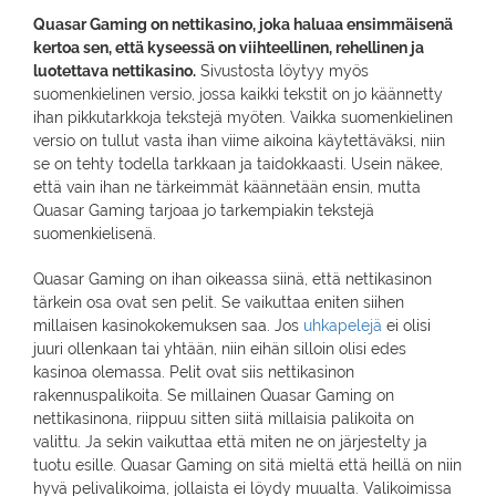
Quasar Gaming on nettikasino, joka haluaa ensimmäisenä
kertoa sen, että kyseessä on viihteellinen, rehellinen ja
luotettava nettikasino.
Sivustosta löytyy myös
suomenkielinen versio, jossa kaikki tekstit on jo käännetty
ihan pikkutarkkoja tekstejä myöten. Vaikka suomenkielinen
versio on tullut vasta ihan viime aikoina käytettäväksi, niin
se on tehty todella tarkkaan ja taidokkaasti. Usein näkee,
että vain ihan ne tärkeimmät käännetään ensin, mutta
Quasar Gaming tarjoaa jo tarkempiakin tekstejä
suomenkielisenä.
Quasar Gaming on ihan oikeassa siinä, että nettikasinon
tärkein osa ovat sen pelit. Se vaikuttaa eniten siihen
millaisen kasinokokemuksen saa. Jos
uhkapelejä
ei olisi
juuri ollenkaan tai yhtään, niin eihän silloin olisi edes
kasinoa olemassa. Pelit ovat siis nettikasinon
rakennuspalikoita. Se millainen Quasar Gaming on
nettikasinona, riippuu sitten siitä millaisia palikoita on
valittu. Ja sekin vaikuttaa että miten ne on järjestelty ja
tuotu esille. Quasar Gaming on sitä mieltä että heillä on niin
hyvä pelivalikoima, jollaista ei löydy muualta. Valikoimissa