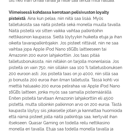
siis heti ihan omaa rahaa ja niille saa tehdä mitä haluaa.
Viimeisessä kohdassa kerrotaan pelisivuston loyalty
pisteistä
. Aina kun pelaa, niin niitä saa lisää. Myös
talletuksista saa näitä pisteitä sekä monella muulla tavalla.
Näitä pisteitä voi sitten vaikka vaihtaa palkintoihin
nettikasinon kaupassa. Sieltä löytyykin huikeita etuja ja ihan
oikeita tavarapalkintojakin. Jos pisteet riittävät, niin ne saa
vaihtaa jopa Apple iPod Nano 16GBs laitteeseen tai
Amazonin 200 euron lahjakorttiin. Jos taas pitää
talletusbonuksista, niin niitäkin on tarjolla monenlaisia. Jos
pisteitä on vain 750, niin silläkin saa 100 % talletusbonuksen
200 euroon asti. Jos pisteitä taas on jo 4000, niin sillä saa
jo bonusta 200 euroa ihan ilman talletusta. Tässä kohti voi
miettiä haluaako 200 euroa pelirahaa vai Apple iPod Nano
16GBs laitteen, jonka myös saa samalla pistemäärällä.
Eniten pisteitä tarvitaan Amazonin lahjakorttiin eli 4500
pistettä, mutta silloinkin palkinnon arvo on 200 euroa. Tästä
kaupasta löytyy siis jokaiselle jotain ja kannattaa huomioida
että nämä pisteet joilla näitä palkintoja saa, kertyvät ihan
itsekseen. Quasar Gaming on todella reilu nettikasino
monella eri tavalla. Etuja saa todella monella tavalla ja