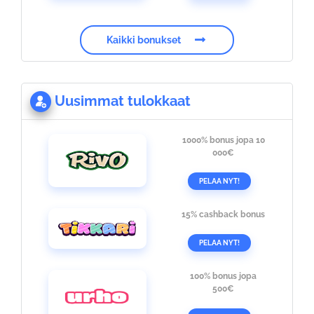
Kaikki bonukset
Uusimmat tulokkaat
1000%
bonus jopa
10
000€
PELAA NYT!
15%
cashback bonus
PELAA NYT!
100%
bonus jopa
500€