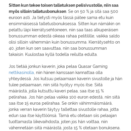
Sitten kun tekee toisen talletuksen pelisivustolle, niin saa
myös silloin talletusbonuksen
. Se on 50 % ja sitä saa 500
euroon asti. Ja tietysti myös tässä pätee sama etu kuin
ensimmäisessä talletusbonuksessa. Sitten kun nämäkin on
pelattu läpi kierrätysehtoineen, niin saa taas alkuperäisen
bonussumman edestä oikeaa rahaa pelitilille, vaikka saldo
olisi silloin vähemmän kuin bonussumma. Kierrätysehto on
40, joten kun sen saavuttaa, niin saa bonussumman
takaisin. Kuulostaa kyllä todella reilulta edulta.
Jos tietää jonkun kaverin, joka pelaa Quasar Gaming
nettikasinolla
, niin hänen kanssaan kannattaa olla
yhteydessä. Jos kutsuu pelaamaan kaverin sivustolle ja hän
tulee pelaamaan, niin siitä hyötyy myös itse. Siitä
määrästä, jolla kutsuttu kaveri pelaa, saa itse 15 %
pelirahaa. Jos hän pelaa vaikka 100 euron edestä, niin siitä
saa itse 15 euroa pelirahaa. Se onkin vähimmäismäärä,
jonka verran kaverin täytyy tallettaa sivustolle rahaa, jotta
edun saa itse käyttöönsä. Tämä etu otetaan siis pelaajan
tuottamasta liikevaihdosta, joten jos hän voittaa, niin
vähennetään siitä määrästä, josta 15 % otetaan bonuksena.