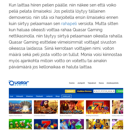
Kun laittaa hiiren pelien päälle, niin näkee sen että voiko
peliä pelata ilmaiseksi. Jos pelistä löytyy tällainen
demoversio, niin sitä voi harjoitella ensin ilmaiseksi ennen
kuin siirtyy pelaamaan sen
rahapeli
versiota. Mutta sitten
kun haluaa oikeasti voittaa rahaa Quasar Gaming
nettikasinolla, niin täytyy siirtyä pelaamaan oikealla rahalla.
Quasar Gaming esittelee viimeisimmät voittajat sivuston
oikeassa laidassa. Siinä kerrotaan voittajien nimi, voiton
määrä sekä peli josta voitto on tullut. Monia voisi kiinnostaa
myös ajankohta milloin voitto on voitettu tai ainakin
päivämäärä jos kellonaikaa ei haluta laittaa.