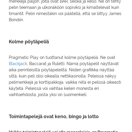
merkkejä paljon, joita ovat BAR, seiska ja kello. Ne on tehty
pelin teemaan ja ulkonäköön sopiviksi ja kimaltelevat kuin
timantit. Pelin nimestäkin voi päätellä, että se liittyy James
Bondiin.
Kolme pöytäpeliä
Pragmatic Play on tuottanut kolme pöytäpeliä. Ne ovat
Blackjack
, Baccarat ja Ruletti. Nämä pöytäpelit näyttävät
aika perinteisiltä pöytäpeleiltä. Niiden grafiikka näyttää
siltä, kuin peli olisi oikealla nettikasinolla. Peleissä näkyy
pelimerkkejä ja korttipakkoja, vaikka niitä ei pelissä oikeasti
käytetä. Peleissä voi vaihtaa kielen monesta eri
vaihtoehdosta, joista yksi on suomenkieli.
Toimintapelejä ovat keno, bingo ja lotto