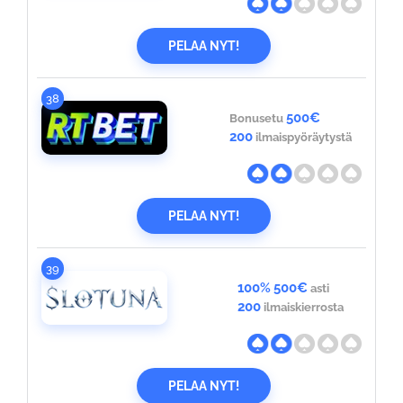
PELAA NYT!
38
500€
Bonusetu
200
ilmaispyöräytystä
PELAA NYT!
39
100%
500€
asti
200
ilmaiskierrosta
PELAA NYT!