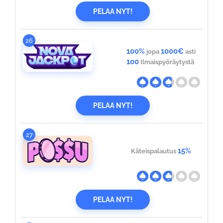
PELAA NYT!
26
100%
1000€
jopa
asti
100
Ilmaispyöräytystä
PELAA NYT!
27
15%
Käteispalautus
PELAA NYT!