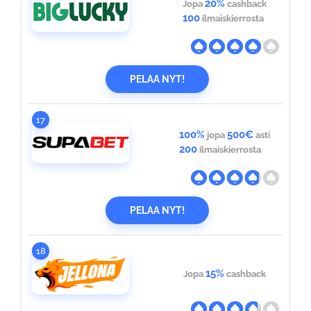
20%
Jopa
cashback
100
ilmaiskierrosta
PELAA NYT!
17
100%
500€
jopa
asti
200
ilmaiskierrosta
PELAA NYT!
18
15%
Jopa
cashback