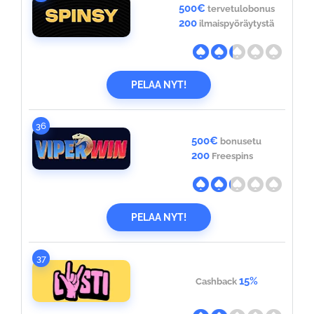
500€
tervetulobonus
200
ilmaispyöräytystä
PELAA NYT!
36
500€
bonusetu
200
Freespins
PELAA NYT!
37
15%
Cashback