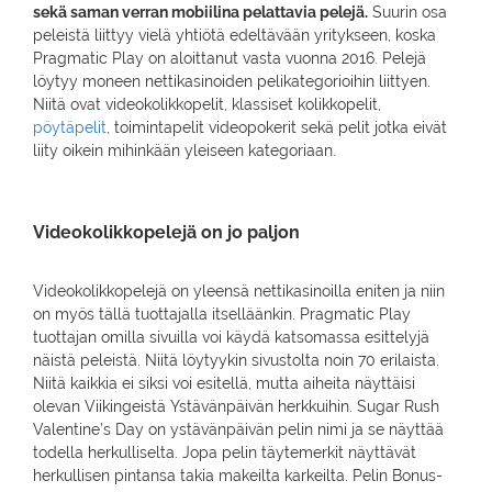
sekä saman verran mobiilina pelattavia pelejä.
Suurin osa
peleistä liittyy vielä yhtiötä edeltävään yritykseen, koska
Pragmatic Play on aloittanut vasta vuonna 2016. Pelejä
löytyy moneen nettikasinoiden pelikategorioihin liittyen.
Niitä ovat videokolikkopelit, klassiset kolikkopelit,
pöytäpelit
, toimintapelit videopokerit sekä pelit jotka eivät
liity oikein mihinkään yleiseen kategoriaan.
Videokolikkopelejä on jo paljon
Videokolikkopelejä on yleensä nettikasinoilla eniten ja niin
on myös tällä tuottajalla itselläänkin. Pragmatic Play
tuottajan omilla sivuilla voi käydä katsomassa esittelyjä
näistä peleistä. Niitä löytyykin sivustolta noin 70 erilaista.
Niitä kaikkia ei siksi voi esitellä, mutta aiheita näyttäisi
olevan Viikingeistä Ystävänpäivän herkkuihin. Sugar Rush
Valentine’s Day on ystävänpäivän pelin nimi ja se näyttää
todella herkulliselta. Jopa pelin täytemerkit näyttävät
herkullisen pintansa takia makeilta karkeilta. Pelin Bonus-