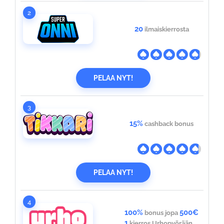
2
20
ilmaiskierrosta
PELAA NYT!
3
15%
cashback bonus
PELAA NYT!
4
100%
500€
bonus jopa
1
kierros Urhopyörään