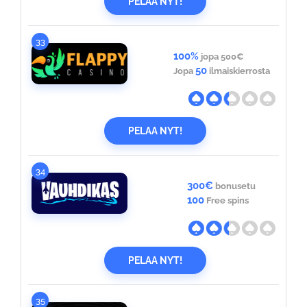
PELAA NYT!
33
100%
jopa 500€
50
Jopa
ilmaiskierrosta
PELAA NYT!
34
300€
bonusetu
100
Free spins
PELAA NYT!
35