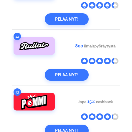
PELAA NYT!
12
800
ilmaispyöräytystä
PELAA NYT!
13
15%
Jopa
cashback
PELAA NYT!