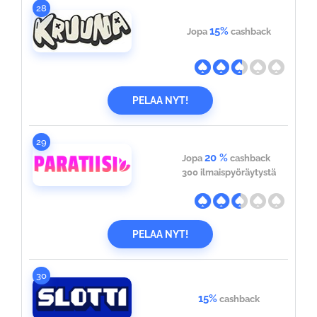
28
15%
Jopa
cashback
PELAA NYT!
29
20 %
Jopa
cashback
300 ilmaispyöräytystä
PELAA NYT!
30
15%
cashback