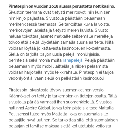
Piratespin on vuoden 2018 alussa perustettu nettikasino.
Sivuston teemana ovat tietysti merirosvot, niin kuin sen
nimikin jo paljastaa. Sivustolla päästään pelaamaan
merihenkisessä teemassa. Se tarkoittaa kuvia laivoista,
merirosvojen lakeista ja tietysti meren kuvista. Sivusto
haluaa toivottaa jäsenet matkalle seitsemälle merelle ja
toivoo että sieltä löydetään samalla suuria aarteita. Niitä
voidaan löytää jo kattavasta kasinopelien kokoelmasta.
Siellä on tarjolla paljon uusia pelejä, monilinjaisia,
perinteisiä sekä monia muita
rahapelejä
. Pelejä päästään
pelaamaan myös mobiililaitteilla ja niiden pelaamista
voidaan harjoitella myös leikkirahalla. Piratespin ei tarjoa
vedonlyöntiä, vaan siellä on pelkästään kasinopuoli.
Piratespin -sivustosta löytyy suomenkielinen versio.
Käännökset on tehty jo tarkempienkin tietojen osalta. Tällä
sivustolla pärjää varmasti ihan suomenkielellä. Sivustoa
hallinnoi Aspire Global, jonka toimipiste sijaitsee Maltalla.
Pelilisenssi tulee myös Maltalta, joka on suomalaisille
pelaajille hyvä uutinen. Se tarkoittaa sitä, että suomalaisen
pelaajan ei tarvitse maksaa sieltä kotiutetuista voitoista