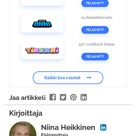
PELAA NYT!
20
ilmaiskierrosta
PELAA NYT!
15%
cashback bonus
PELAA NYT!
Kaikki live casinot
Jaa artikkeli
Kirjoittaja
Niina Heikkinen
Päätoimittaja