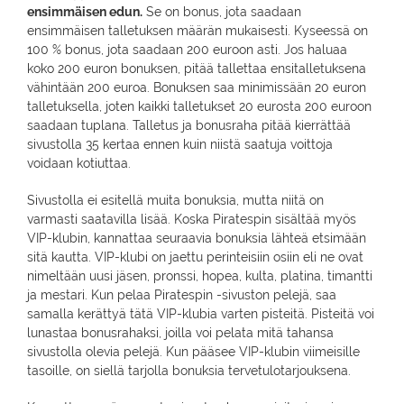
ensimmäisen edun.
Se on bonus, jota saadaan
ensimmäisen talletuksen määrän mukaisesti. Kyseessä on
100 % bonus, jota saadaan 200 euroon asti. Jos haluaa
koko 200 euron bonuksen, pitää tallettaa ensitalletuksena
vähintään 200 euroa. Bonuksen saa minimissään 20 euron
talletuksella, joten kaikki talletukset 20 eurosta 200 euroon
saadaan tuplana. Talletus ja bonusraha pitää kierrättää
sivustolla 35 kertaa ennen kuin niistä saatuja voittoja
voidaan kotiuttaa.
Sivustolla ei esitellä muita bonuksia, mutta niitä on
varmasti saatavilla lisää. Koska Piratespin sisältää myös
VIP-klubin, kannattaa seuraavia bonuksia lähteä etsimään
sitä kautta. VIP-klubi on jaettu perinteisiin osiin eli ne ovat
nimeltään uusi jäsen, pronssi, hopea, kulta, platina, timantti
ja mestari. Kun pelaa Piratespin -sivuston pelejä, saa
samalla kerättyä tätä VIP-klubia varten pisteitä. Pisteitä voi
lunastaa bonusrahaksi, joilla voi pelata mitä tahansa
sivustolla olevia pelejä. Kun pääsee VIP-klubin viimeisille
tasoille, on siellä tarjolla bonuksia tervetulotarjouksena.