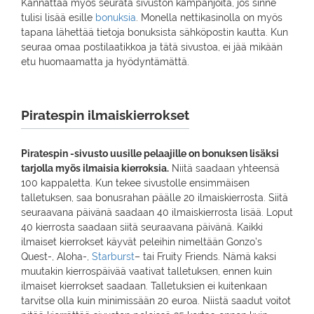
Kannattaa myös seurata sivuston kampanjoita, jos sinne
tulisi lisää esille
bonuksia
. Monella nettikasinolla on myös
tapana lähettää tietoja bonuksista sähköpostin kautta. Kun
seuraa omaa postilaatikkoa ja tätä sivustoa, ei jää mikään
etu huomaamatta ja hyödyntämättä.
Piratespin ilmaiskierrokset
Piratespin -sivusto uusille pelaajille on bonuksen lisäksi
tarjolla myös ilmaisia kierroksia.
Niitä saadaan yhteensä
100 kappaletta. Kun tekee sivustolle ensimmäisen
talletuksen, saa bonusrahan päälle 20 ilmaiskierrosta. Siitä
seuraavana päivänä saadaan 40 ilmaiskierrosta lisää. Loput
40 kierrosta saadaan siitä seuraavana päivänä. Kaikki
ilmaiset kierrokset käyvät peleihin nimeltään Gonzo’s
Quest-, Aloha-,
Starburst
– tai Fruity Friends. Nämä kaksi
muutakin kierrospäivää vaativat talletuksen, ennen kuin
ilmaiset kierrokset saadaan. Talletuksien ei kuitenkaan
tarvitse olla kuin minimissään 20 euroa. Niistä saadut voitot