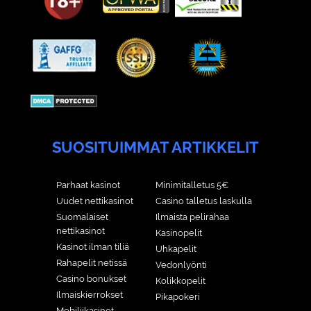
SUOSITUIMMAT ARTIKKELIT
Parhaat kasinot
Minimitalletus 5€
Uudet nettikasinot
Casino talletus laskulla
Suomalaiset
Ilmaista pelirahaa
nettikasinot
Kasinopelit
Kasinot ilman tiliä
Uhkapelit
Rahapelit netissä
Vedonlyönti
Casino bonukset
Kolikkopelit
Ilmaiskierrokset
Pikapokeri
Mobiliikasinot