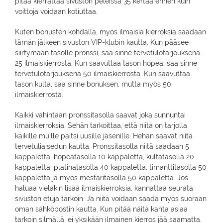
pitää kierrättää sivuston peleissä 35 kertaa ennen kuin
voittoja voidaan kotiuttaa.
Kuten bonusten kohdalla, myös ilmaisia kierroksia saadaan
tämän jälkeen sivuston VIP-klubin kautta. Kun pääsee
siirtymään tasolle pronssi, saa sinne tervetulotarjouksena
25 ilmaiskierrosta. Kun saavuttaa tason hopea, saa sinne
tervetulotarjouksena 50 ilmaiskierrosta. Kun saavuttaa
tason kulta, saa sinne bonuksen, mutta myös 50
ilmaiskierrosta.
Kaikki vähintään pronssitasolla saavat joka sunnuntai
ilmaiskierroksia. Sehän tarkoittaa, että niitä on tarjolla
kaikille muille paitsi uusille jäsenille. Hehän saavat niitä
tervetuliaisedun kautta. Pronssitasolla niitä saadaan 5
kappaletta, hopeatasolla 10 kappaletta, kultatasolla 20
kappaletta, platinatasolla 40 kappaletta, timanttitasolla 50
kappaletta ja myös mestaritasolla 50 kappaletta. Jos
haluaa vieläkin lisää ilmaiskierroksia, kannattaa seurata
sivuston etuja tarkoin. Ja niitä voidaan saada myös suoraan
oman sähköpostin kautta. Kun pitää näitä kahta asiaa
tarkoin silmällä, ei yksikään ilmainen kierros jää saamatta.