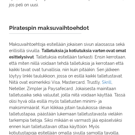
jos peli on uusi.
Piratespin maksuvaihtoehdot
Maksuvaihtoehtoja esitellään jokaisen sivun alaosassa sekä
erillisillä sivuilla.
Talletuksia ja kotiutuksia varten ovat omat
esittelysivut
. Talletuksia esitellään tarkasti. Ensin kerrotaan,
että miten niillä voidaan tehdä talletuksia ja kerrotaan että
kaikki tavat ovat turvallisia, niin kuin pitääkin. Sen jälkeen
löytyy linkki taulukkoon, jossa on esillä kaikki talletustavat.
Niitä ovat esimerkiksi Visa, Mastercard, Trustly,
Skrill
,
Neteller, Zimpler ja Paysafecard. Jokaisesta mainitaan
talletusaika sekä valuutat, joilla niitä voidaan käyttää. Tässä
olisi hyvä olla esillä myös talletusten minimi- ja
maksimimäärät. Kun klikkaa jotain taulukossa olevaa
talletustapaa, päästään lukemaan talletustavasta vieläkin
tarkempia tietoja. Siksi mikään ei varmasti jää epäselväksi
ennen kuin talletustavan ottaa käyttöön. Myös
kotiutustapoja esitellään omalla sivulla samoilla tavoilla,