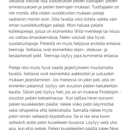
Sellaisia voisivat olla suodatukset pelien tuottajien, pelien
ominaisuuksien ja pelien teemojen mukaan. Tuottajiakin on
niin monta, että niiden suodatusten mukaan pelejä
saataisiin moniin osiin. Sillä tavalla voisi listata vaikka vain
oman suosikkituottajan pelejä. Moni haluaa pelata
kolikkopelejä, joissa on esimerkiksi Wild-merkkejä tai niissä
voi voittaa ilmaiskierroksia. Nekin voisivat olla hyviä
suodatustapoja. Peleistä on myös helppoa erotella erilaisia
teemoja. Sellaisia ovat esimerkiksi eläin-, elokuva- ja
kesäaiheiset pelit. Teemoja löytyy jopa kymmeniä erilaisia.
Pelejä olisi myös hyvä saada järjestykseen muutamalla
tavalla. Sellaisia ovat esimerkiksi aakkosten ja uutuuden
mukaan järjestäminen. Jos mielessä on jokin peli, jota on
ennenkin pelannut, löytyy sen sivuston pelien hakukentän
kautta. Silloin peli löytyy heti, jos se on mukana Piratespin -
sivuston pelien kokoelmassa. Kun laittaa hiiren kursorin
pelien kuvakkeiden päälle, näkee voiko pelin käynnistää
sekä rahapelinä että leikkirahalla. Samalla näkee myös
pelin nimen selkeästi kirjoitettuna. Se ei ole aina kovin
selkeästi esille pelin kuvakkeen kuvassa. Löytyy vielä yksi
apu, kun etsii pelejä. Pelien kuvakkeiden päällä lukee New,