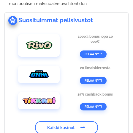
monipuolisen maksupalveluvaihtoehdon.
Suosituimmat pelisivustot
1000%
bonus jopa
10
000€
PELAA NYT!
20
ilmaiskierrosta
PELAA NYT!
15%
cashback bonus
PELAA NYT!
Kaikki kasinot