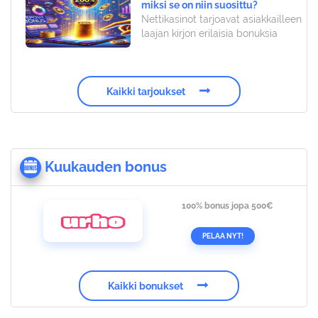
miksi se on niin suosittu?
Nettikasinot tarjoavat asiakkailleen
laajan kirjon erilaisia bonuksia
Kaikki tarjoukset
Kuukauden bonus
100%
bonus jopa
500€
PELAA NYT!
Kaikki bonukset