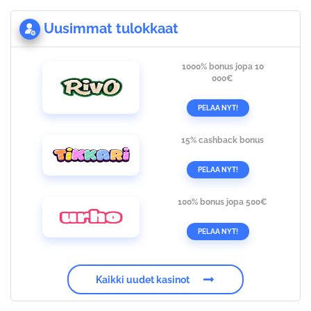
Uusimmat tulokkaat
1000%
bonus jopa
10
000€
PELAA NYT!
15%
cashback bonus
PELAA NYT!
100%
bonus jopa
500€
PELAA NYT!
Kaikki uudet kasinot