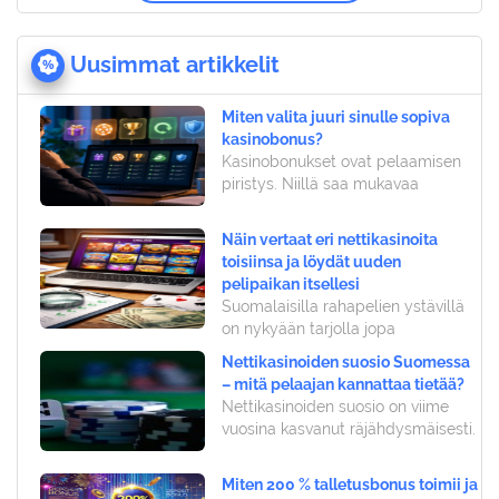
Uusimmat artikkelit
Miten valita juuri sinulle sopiva
kasinobonus?
Kasinobonukset ovat pelaamisen
piristys. Niillä saa mukavaa
Näin vertaat eri nettikasinoita
toisiinsa ja löydät uuden
pelipaikan itsellesi
Suomalaisilla rahapelien ystävillä
on nykyään tarjolla jopa
Nettikasinoiden suosio Suomessa
– mitä pelaajan kannattaa tietää?
Nettikasinoiden suosio on viime
vuosina kasvanut räjähdysmäisesti.
Miten 200 % talletusbonus toimii ja