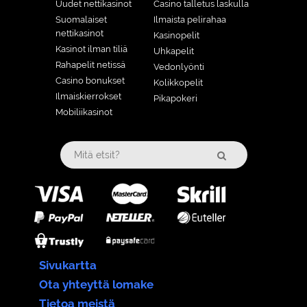
Uudet nettikasinot
Casino talletus laskulla
Suomalaiset
Ilmaista pelirahaa
nettikasinot
Kasinopelit
Kasinot ilman tiliä
Uhkapelit
Rahapelit netissä
Vedonlyönti
Casino bonukset
Kolikkopelit
Ilmaiskierrokset
Pikapokeri
Mobiliikasinot
Sivukartta
Ota yhteyttä lomake
Tietoa meistä