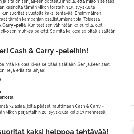
 ja sitä on sen jälkeen odoteltu innolla, että milloin se taas
aan kasinolta tämän viikon torstaihin 19. syyskuuta
 kun suoritat sivustolla kaksi tehtävää. Ensimmäinen
klikkaat tämän kampanjan osallistumisnappia. Toisessa
 Carry -peliä
. Kun teet sen vähintään 30 eurolla, olet
elkoisen muhkea paketti. Se mitä kaikkea se pitää sisällään,
ri Cash & Carry -peleihin!
oa mitä kaikkea kivaa se pitää sisällään. Sen jälkeen saat
on neljä erilaista lahjaa:
a
a
ierrosta
nsä 32 asiaa, joilla pääset nauttimaan Cash & Carry -
n viikon perjantaihin 20. syyskuuta kello 13 mennessä.
suoritat kaksi helppoa tehtävää!