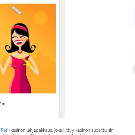
n
Paf
-kasinon lahjapakkaus, joka liittyy kasinon suosittuihin