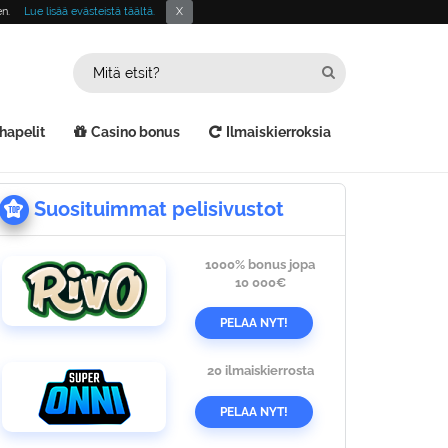
n.
Lue lisää evästeistä täältä.
X
hapelit
Casino bonus
Ilmaiskierroksia
Suosituimmat pelisivustot
1000%
bonus jopa
10 000€
PELAA NYT!
20
ilmaiskierrosta
PELAA NYT!