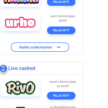
PELAA NYT!
100%
bonus jopa
500€
PELAA NYT!
Kaikki uudet kasinot
Live casinot
1000%
bonus jopa
10 000€
PELAA NYT!
20
ilmaiskierrosta