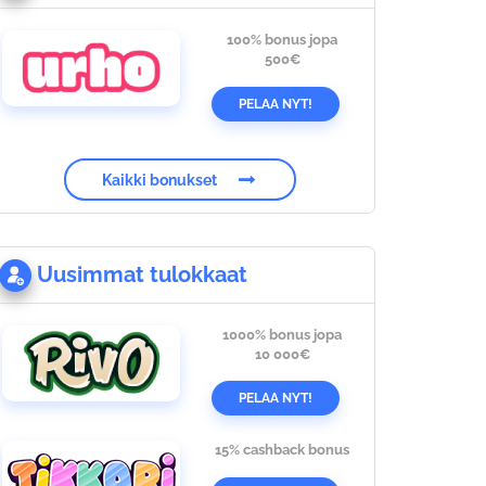
100%
bonus jopa
500€
PELAA NYT!
Kaikki bonukset
Uusimmat tulokkaat
1000%
bonus jopa
10 000€
PELAA NYT!
15%
cashback bonus