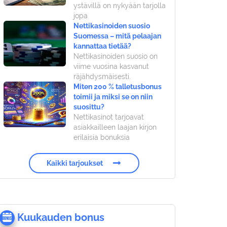
ystävillä on nykyään tarjolla
jopa
Nettikasinoiden suosio
Suomessa – mitä pelaajan
kannattaa tietää?
Nettikasinoiden suosio on
viime vuosina kasvanut
räjähdysmäisesti.
Miten 200 % talletusbonus
toimii ja miksi se on niin
suosittu?
Nettikasinot tarjoavat
asiakkailleen laajan kirjon
erilaisia bonuksia
Kaikki tarjoukset
Kuukauden bonus