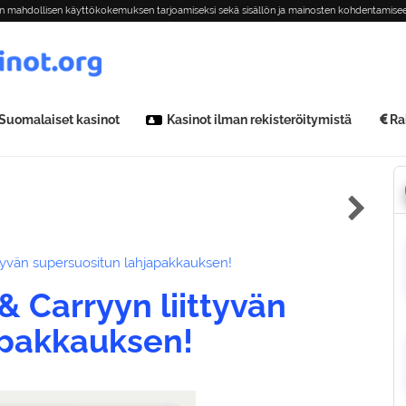
n mahdollisen käyttökokemuksen tarjoamiseksi sekä sisällön ja mainosten kohdentamisee
Suomalaiset kasinot
Kasinot ilman rekisteröitymistä
Ra
ittyvän supersuositun lahjapakkauksen!
& Carryyn liittyvän
apakkauksen!