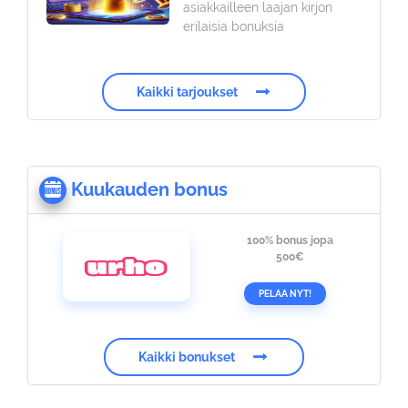
asiakkailleen laajan kirjon
erilaisia bonuksia
Kaikki tarjoukset
Kuukauden bonus
100%
bonus jopa
500€
PELAA NYT!
Kaikki bonukset