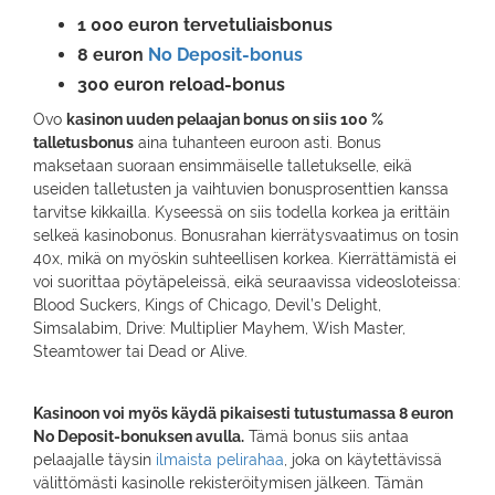
1 000 euron tervetuliaisbonus
8 euron
No Deposit-bonus
300 euron reload-bonus
Ovo
kasinon uuden pelaajan bonus on siis 100 %
talletusbonus
aina tuhanteen euroon asti. Bonus
maksetaan suoraan ensimmäiselle talletukselle, eikä
useiden talletusten ja vaihtuvien bonusprosenttien kanssa
tarvitse kikkailla. Kyseessä on siis todella korkea ja erittäin
selkeä kasinobonus. Bonusrahan kierrätysvaatimus on tosin
40x, mikä on myöskin suhteellisen korkea. Kierrättämistä ei
voi suorittaa pöytäpeleissä, eikä seuraavissa videosloteissa:
Blood Suckers, Kings of Chicago, Devil’s Delight,
Simsalabim, Drive: Multiplier Mayhem, Wish Master,
Steamtower tai Dead or Alive.
Kasinoon voi myös käydä pikaisesti tutustumassa 8 euron
No Deposit-bonuksen avulla.
Tämä bonus siis antaa
pelaajalle täysin
ilmaista pelirahaa
, joka on käytettävissä
välittömästi kasinolle rekisteröitymisen jälkeen. Tämän