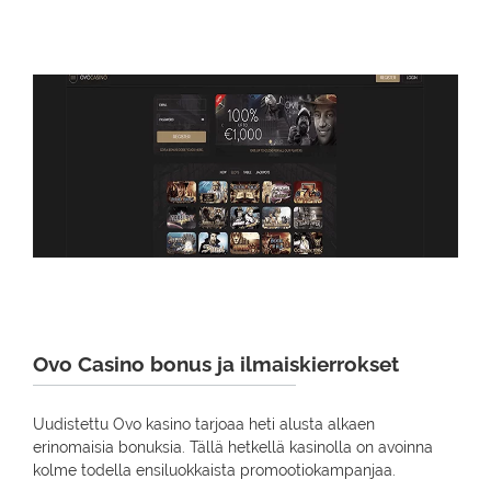
Ovo Casino bonus ja ilmaiskierrokset
Uudistettu Ovo kasino tarjoaa heti alusta alkaen
erinomaisia bonuksia. Tällä hetkellä kasinolla on avoinna
kolme todella ensiluokkaista promootiokampanjaa.