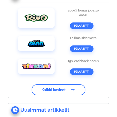
1000%
bonus jopa
10
000€
PELAA NYT!
20
ilmaiskierrosta
PELAA NYT!
15%
cashback bonus
PELAA NYT!
Kaikki kasinot
Uusimmat artikkelit