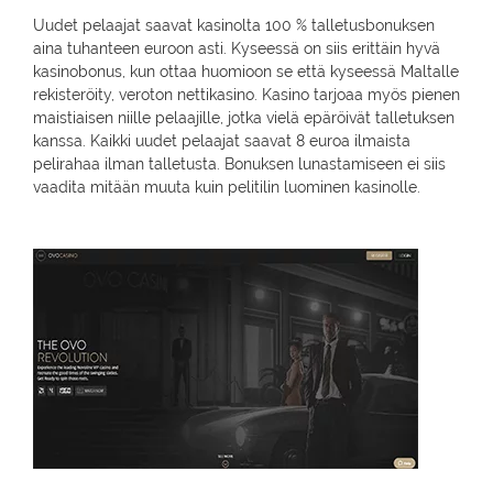
Uudet pelaajat saavat kasinolta 100 % talletusbonuksen
aina tuhanteen euroon asti. Kyseessä on siis erittäin hyvä
kasinobonus, kun ottaa huomioon se että kyseessä Maltalle
rekisteröity, veroton nettikasino. Kasino tarjoaa myös pienen
maistiaisen niille pelaajille, jotka vielä epäröivät talletuksen
kanssa. Kaikki uudet pelaajat saavat 8 euroa ilmaista
pelirahaa ilman talletusta. Bonuksen lunastamiseen ei siis
vaadita mitään muuta kuin pelitilin luominen kasinolle.