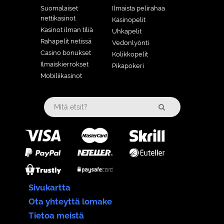
Suomalaiset
Ilmaista pelirahaa
nettikasinot
Kasinopelit
Kasinot ilman tiliä
Uhkapelit
Rahapelit netissä
Vedonlyönti
Casino bonukset
Kolikkopelit
Ilmaiskierrokset
Pikapokeri
Mobiliikasinot
Sivukartta
Ota yhteyttä lomake
Tietoa meistä