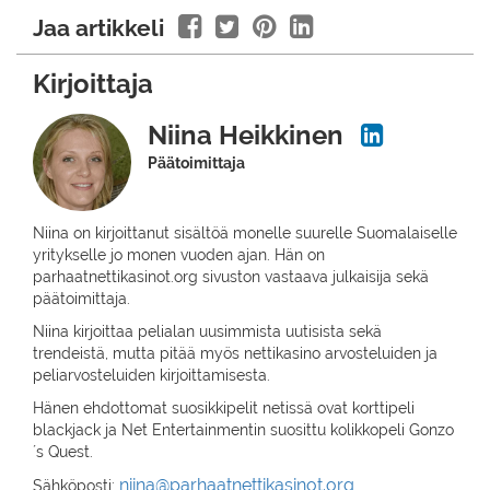
Jaa artikkeli
Kirjoittaja
Niina Heikkinen
Päätoimittaja
Niina on kirjoittanut sisältöä monelle suurelle Suomalaiselle
yritykselle jo monen vuoden ajan. Hän on
parhaatnettikasinot.org sivuston vastaava julkaisija sekä
päätoimittaja.
Niina kirjoittaa pelialan uusimmista uutisista sekä
trendeistä, mutta pitää myös nettikasino arvosteluiden ja
peliarvosteluiden kirjoittamisesta.
Hänen ehdottomat suosikkipelit netissä ovat korttipeli
blackjack ja Net Entertainmentin suosittu kolikkopeli Gonzo
´s Quest.
niina@parhaatnettikasinot.org
Sähköposti: