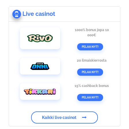
Live casinot
1000%
bonus jopa
10
000€
PELAA NYT!
20
ilmaiskierrosta
PELAA NYT!
15%
cashback bonus
PELAA NYT!
Kaikki live casinot