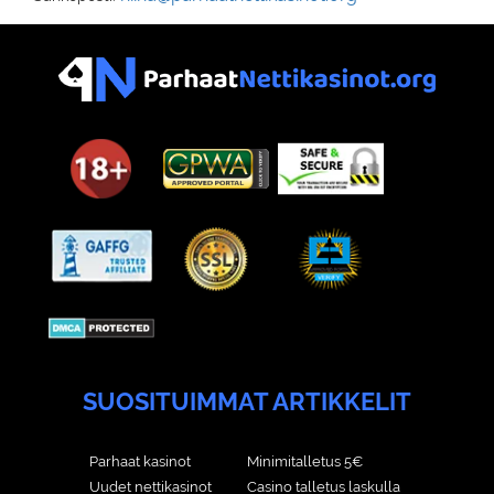
SUOSITUIMMAT ARTIKKELIT
Parhaat kasinot
Minimitalletus 5€
Uudet nettikasinot
Casino talletus laskulla