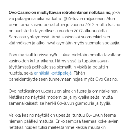
Ovo Casino on miellyttävän retrohenkinen nettikasino,
joka
vie pelaajansa aikamatkalle 1960-luvun miljööseen. Alun
perin tämä kasino perustettiin jo vuonna 2012, mutta kasino
on uudistettu täydellisesti vuoden 2017 alkupuolella.
Samassa yhteydessä tämä kasino sai suomenkielisen
käännöksen ja alkoi hyväksymään myös suomalaispelaajia.
Populaarikulttuurissa 1960-lukua pidetään omalla tavallaan
kasinoiden kulta-aikana. Hämyisissä ja tupakansavun
täyttämissä pelihalleissa siemailtiin viskiä ja pelattiin
rulettia, sekä
erinäisiä korttipelejä
. Tähän
paheidentäytteiseen tunnelmaan nojaa myös Ovo Casino.
Ovo nettikasinon ulkoasu on ainakin tuore ja omintakeinen.
Nettikasino näyttää modernilta ja nykyaikaiselta, mutta
samanaikaisesti se henkii 60-luvun glamouria ja tyyliä.
Vaikka kasino näyttääkin upealta, tuntuu 60-luvun teema
hieman päälleliimatulta. Erikoisempaa teemaa kokeilevien
nettikasinoiden tulisi mielestämme keksiä muutakin