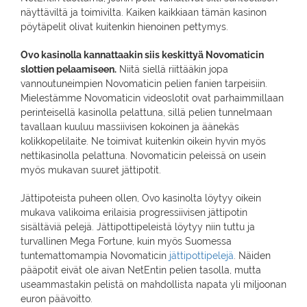
näyttäviltä ja toimivilta. Kaiken kaikkiaan tämän kasinon
pöytäpelit olivat kuitenkin hienoinen pettymys.
Ovo kasinolla kannattaakin siis keskittyä Novomaticin
slottien pelaamiseen.
Niitä siellä riittääkin jopa
vannoutuneimpien Novomaticin pelien fanien tarpeisiin.
Mielestämme Novomaticin videoslotit ovat parhaimmillaan
perinteisellä kasinolla pelattuna, sillä pelien tunnelmaan
tavallaan kuuluu massiivisen kokoinen ja äänekäs
kolikkopelilaite. Ne toimivat kuitenkin oikein hyvin myös
nettikasinolla pelattuna. Novomaticin peleissä on usein
myös mukavan suuret jättipotit.
Jättipoteista puheen ollen, Ovo kasinolta löytyy oikein
mukava valikoima erilaisia progressiivisen jättipotin
sisältäviä pelejä. Jättipottipeleistä löytyy niin tuttu ja
turvallinen Mega Fortune, kuin myös Suomessa
tuntemattomampia Novomaticin
jättipottipelejä
. Näiden
pääpotit eivät ole aivan NetEntin pelien tasolla, mutta
useammastakin pelistä on mahdollista napata yli miljoonan
euron päävoitto.