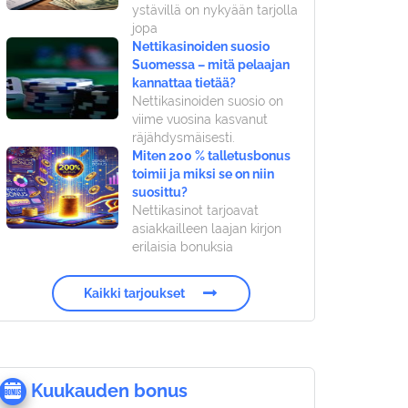
ystävillä on nykyään tarjolla
jopa
Nettikasinoiden suosio
Suomessa – mitä pelaajan
kannattaa tietää?
Nettikasinoiden suosio on
viime vuosina kasvanut
räjähdysmäisesti.
Miten 200 % talletusbonus
toimii ja miksi se on niin
suosittu?
Nettikasinot tarjoavat
asiakkailleen laajan kirjon
erilaisia bonuksia
Kaikki tarjoukset
Kuukauden bonus