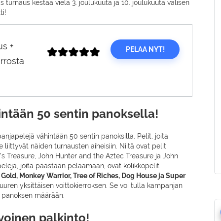
 turnaus kestää vielä 3. joulukuuta ja 10. joulukuuta välisen
ti!
s +
PELAA NYT!
rrosta
ntään 50 sentin panoksella!
japelejä vähintään 50 sentin panoksilla. Pelit, joita
iittyvät näiden turnausten aiheisiin. Niitä ovat pelit
’s Treasure, John Hunter and the Aztec Treasure ja John
lejä, joita päästään pelaamaan, ovat kolikkopelit
s Gold, Monkey Warrior, Tree of Riches, Dog House ja Super
suuren yksittäisen voittokierroksen. Se voi tulla kampanjan
n panoksen määrään.
voinen palkinto!