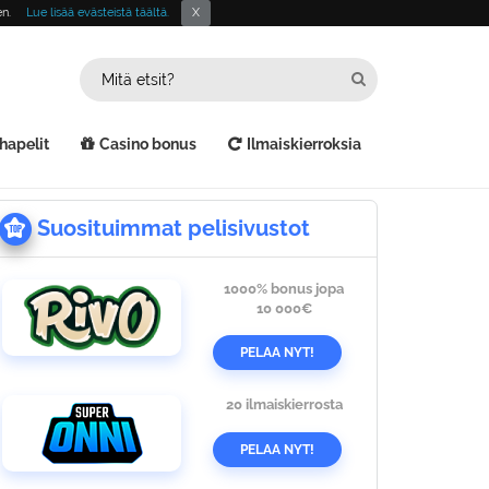
n.
Lue lisää evästeistä täältä.
X
hapelit
Casino bonus
Ilmaiskierroksia
Suosituimmat pelisivustot
1000%
bonus jopa
10 000€
PELAA NYT!
20
ilmaiskierrosta
PELAA NYT!