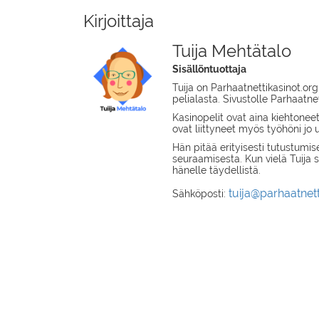
Kirjoittaja
Tuija Mehtätalo
Sisällöntuottaja
Tuija on Parhaatnettikasinot.or
pelialasta. Sivustolle Parhaatnet
Kasinopelit ovat aina kiehtonee
ovat liittyneet myös työhöni jo 
Hän pitää erityisesti tutustumi
seuraamisesta. Kun vielä Tuija sa
hänelle täydellistä.
tuija@parhaatnett
Sähköposti: