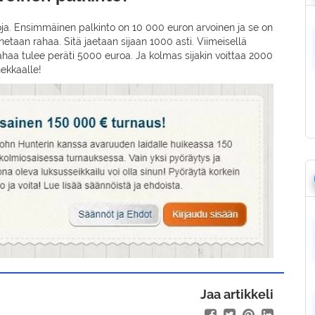
ja. Ensimmäinen palkinto on 10 000 euron arvoinen ja se on
annetaan rahaa. Sitä jaetaan sijaan 1000 asti. Viimeisellä
torahaa tulee peräti 5000 euroa. Ja kolmas sijakin voittaa 2000
ekkaalle!
Jaa artikkeli