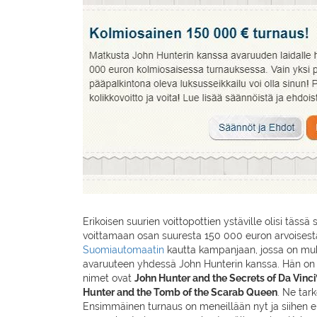
Erikoisen suurien voittopottien ystäville olisi tässä s
voittamaan osan suuresta 150 000 euron arvoisesta 
Suomiautomaatin
kautta kampanjaan, jossa on mu
avaruuteen yhdessä John Hunterin kanssa. Hän on
nimet ovat
John Hunter and the Secrets of Da Vinci
Hunter and the Tomb of the Scarab Queen
. Ne tar
Ensimmäinen turnaus on meneillään nyt ja siihen eh