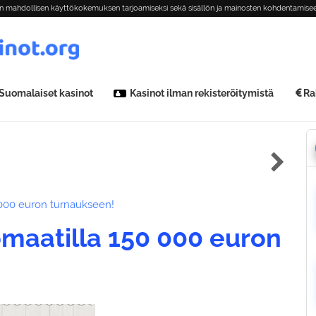
n mahdollisen käyttökokemuksen tarjoamiseksi sekä sisällön ja mainosten kohdentamisee
Suomalaiset kasinot
Kasinot ilman rekisteröitymistä
Ra
 000 euron turnaukseen!
maatilla 150 000 euron