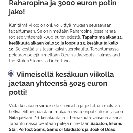
Raharopina ja 3000 euron potin
jako!
Kun tämä viikko on ohi, voi liittyä mukaan seuraavaan
tapahtumaan. Se on nimeltään Raharopina, jossa rahaa
ropisee yhteensä 3000 euron edestä.
Tapahtuma alkaa 21.
kesäkuuta alkaen kello 10 ja loppuu 23. kesäkuuta kello
10.
Se kestää siis tasan kaksi vuorokautta. Tapahtumassa
pelataan pelejä nimeltään Ozwin’s Jackpots, Holmes and
the Stolen Stones ja Dr Fortuno.
Viimeisellä kesäkuun viikolla
jaetaan yhteensä 5025 euron
potti!
Vielä kesäkuun viimeiselläkin viikolla järjestetään mukavia
hetkiä. Silloin päästään mukaan mysteeripalkintojen jakoon.
Niitä jaetaan 26. kesäkuuta ja 1. heinäkuuta välisenä aikana.
Tapahtumassa pelataan pelejä nimeltään
Sabaton, Inferno
Star, Perfect Gems, Game of Gladiators ja Book of Dead
.