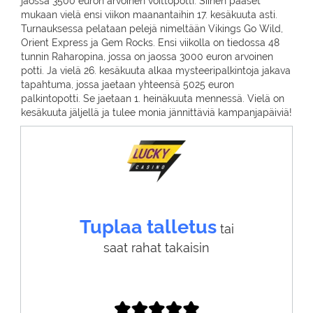
jaossa 3500 euron arvoinen voittopotti. Siihen pääset
mukaan vielä ensi viikon maanantaihin 17. kesäkuuta asti.
Turnauksessa pelataan pelejä nimeltään Vikings Go Wild,
Orient Express ja Gem Rocks. Ensi viikolla on tiedossa 48
tunnin Raharopina, jossa on jaossa 3000 euron arvoinen
potti. Ja vielä 26. kesäkuuta alkaa mysteeripalkintoja jakava
tapahtuma, jossa jaetaan yhteensä 5025 euron
palkintopotti. Se jaetaan 1. heinäkuuta mennessä. Vielä on
kesäkuuta jäljellä ja tulee monia jännittäviä kampanjapäiviä!
Tuplaa talletus
tai
saat rahat takaisin