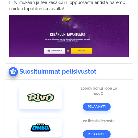
Liity mukaan ja tee kesäkuun loppuosasta entistä parempi
näiden tapahtumien avulla!
Suosituimmat pelisivustot
1000%
bonus jopa
10
000€
PELAA NYT!
20
ilmaiskierrosta
PELAA NYT!