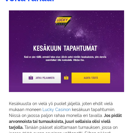
Kesäkuusta on vielä yli puolet jäljellä, joten ehdit vielä
mukaan moneen
Lucky Casinon
kesäkuun tapahtumiin.
Niissä on jaossa paljon rahaa monella eri tavalla.
Jos pidät
arvonnoista tai turnauksista, juuri sellaisia olisi vielä
tarjolla.
Tänään pääset aloittamaan turnauksen, jossa on