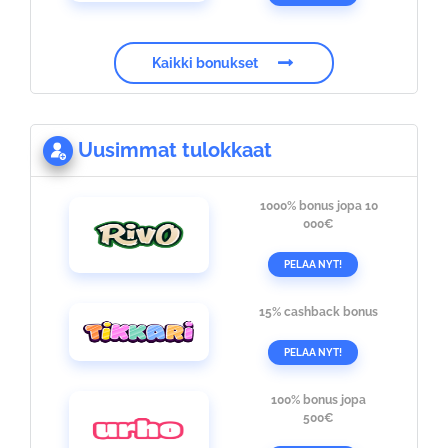
Kaikki bonukset
Uusimmat tulokkaat
1000%
bonus jopa
10
000€
PELAA NYT!
15%
cashback bonus
PELAA NYT!
100%
bonus jopa
500€