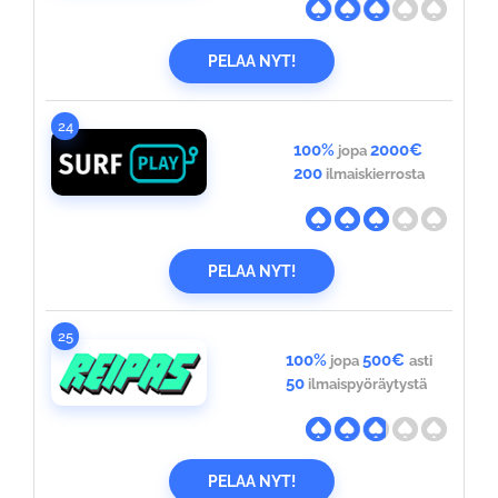
PELAA NYT!
24
100%
2000€
jopa
200
ilmaiskierrosta
PELAA NYT!
25
100%
500€
jopa
asti
50
ilmaispyöräytystä
PELAA NYT!