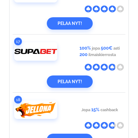
PELAA NYT!
17
100%
500€
jopa
asti
200
ilmaiskierrosta
PELAA NYT!
18
15%
Jopa
cashback