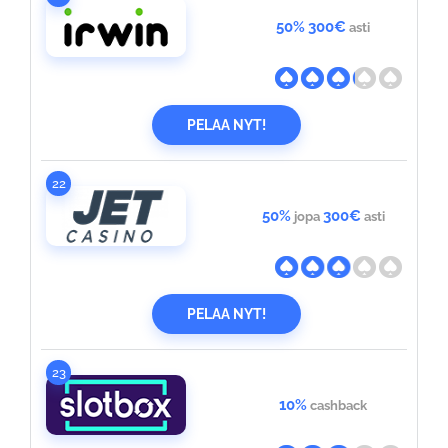
50%
300€
asti
PELAA NYT!
22
50%
300€
jopa
asti
PELAA NYT!
23
10%
cashback