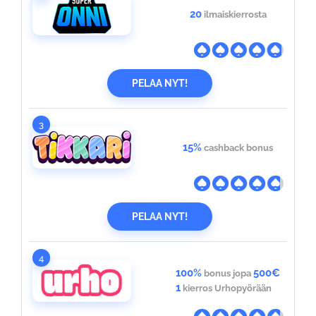
20
ilmaiskierrosta
PELAA NYT!
3
15%
cashback bonus
PELAA NYT!
4
100%
500€
bonus jopa
1
kierros Urhopyörään