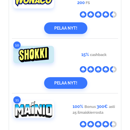
200
FS
PELAA NYT!
10
15%
cashback
PELAA NYT!
11
100%
300€
Bonus
asti
25 ilmaiskierrosta