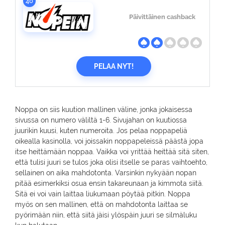
40
Päivittäinen cashback
PELAA NYT!
Noppa on siis kuution mallinen väline, jonka jokaisessa
sivussa on numero väliltä 1-6. Sivujahan on kuutiossa
juurikin kuusi, kuten numeroita. Jos pelaa noppapeliä
oikealla kasinolla, voi joissakin noppapeleissä päästä jopa
itse heittämään noppaa. Vaikka voi yrittää heittää sitä siten,
että tulisi juuri se tulos joka olisi itselle se paras vaihtoehto,
sellainen on aika mahdotonta. Varsinkin nykyään nopan
pitää esimerkiksi osua ensin takareunaan ja kimmota siitä.
Sitä ei voi vain laittaa liukumaan pöytää pitkin. Noppa
myös on sen mallinen, että on mahdotonta laittaa se
pyörimään niin, että siitä jäisi ylöspäin juuri se silmäluku