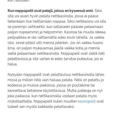
kun halutaan.
Kun noppapelit ovat pelejä, joissa on kyseessä onni.
Siksi
sitä voi aivan hyvin pelata nettikasinolla, jossa ei pääse
tietenkään itse heittämään noppaa. Siksi nettikasino voi olla
se parempi vaihtoehto, kun sellaiseen pääsee pelaamaan
paljon nopeammin ja helpommin. Kasinoa tai muuta oikeaa
pelipaikkaa ei ole välttämättä edes kovin lähellä. Ja vaikka
olisi, sinne pitäisi silti mennä jotenkin. Jos on vaikka huono
ilma, on paljon mukavamaa jäädä vaikka kotia ja mennä
siellä pelaamaan nettikasinolla. Noppapelit ovat siellä heti
pelattavissa ja sitä varten ei edes tarvitse pukeutua, jos ei
halua.
Nykyään noppapelit ovat pelattavissa nettikasinoilla lähes
missä ja milloin niitä vain haluaa pelata. Niitä on pelattu jo
kodeissa ja muissa paikoissa, joissa on pöytäkone tai
kannettava tietokone käytettävissä. Mutta paikkoja on nyt
joka paikassa, kun nettikasinoilla voidaan pelata myös
mobiililaitteilla. Noppapelit kuten muutkin
kasinopelit
ovat
tulleet sen myötä kaikkialle pelattavaksi.