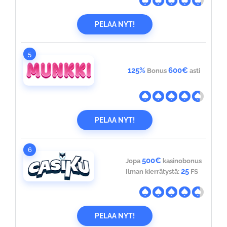
PELAA NYT!
5
125%
600€
Bonus
asti
PELAA NYT!
6
500€
Jopa
kasinobonus
25
Ilman kierrätystä:
FS
PELAA NYT!