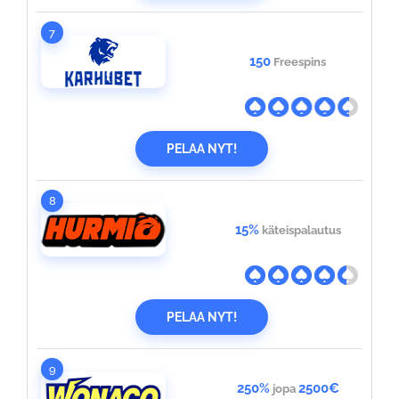
7
150
Freespins
PELAA NYT!
8
15%
käteispalautus
PELAA NYT!
9
250%
2500€
jopa