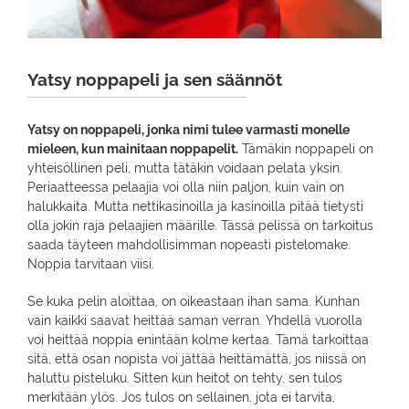
Yatsy noppapeli ja sen säännöt
Yatsy on noppapeli, jonka nimi tulee varmasti monelle
mieleen, kun mainitaan noppapelit.
Tämäkin noppapeli on
yhteisöllinen peli, mutta tätäkin voidaan pelata yksin.
Periaatteessa pelaajia voi olla niin paljon, kuin vain on
halukkaita. Mutta nettikasinoilla ja kasinoilla pitää tietysti
olla jokin raja pelaajien määrille. Tässä pelissä on tarkoitus
saada täyteen mahdollisimman nopeasti pistelomake.
Noppia tarvitaan viisi.
Se kuka pelin aloittaa, on oikeastaan ihan sama. Kunhan
vain kaikki saavat heittää saman verran. Yhdellä vuorolla
voi heittää noppia enintään kolme kertaa. Tämä tarkoittaa
sitä, että osan nopista voi jättää heittämättä, jos niissä on
haluttu pisteluku. Sitten kun heitot on tehty, sen tulos
merkitään ylös. Jos tulos on sellainen, jota ei tarvita,