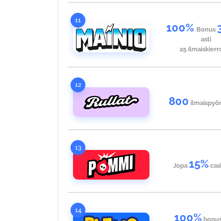
11
100%
Bonus
asti
25 ilmaiskierr
12
800
ilmaispyör
13
15%
Jopa
cas
14
100%
bonus