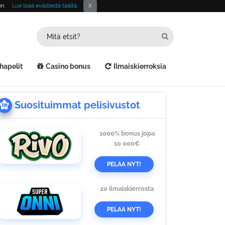
n.
Lue lisää evästeistä täältä.
X
hapelit
Casino bonus
Ilmaiskierroksia
Suosituimmat pelisivustot
1000%
bonus jopa
10 000€
PELAA NYT!
20
ilmaiskierrosta
PELAA NYT!