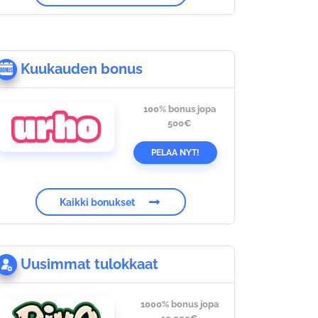
Kuukauden bonus
100%
bonus jopa
500€
PELAA NYT!
Kaikki bonukset
Uusimmat tulokkaat
1000%
bonus jopa