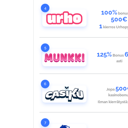
4
100%
bonus
500€
1
kierros Urhop
5
125%
Bonus
asti
6
500
Jopa
kasinobon
Ilman kierrätystä
7