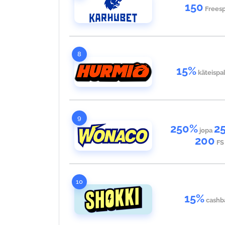
150
Freesp
8
15%
käteispa
9
250%
2
jopa
200
FS
10
15%
cashb