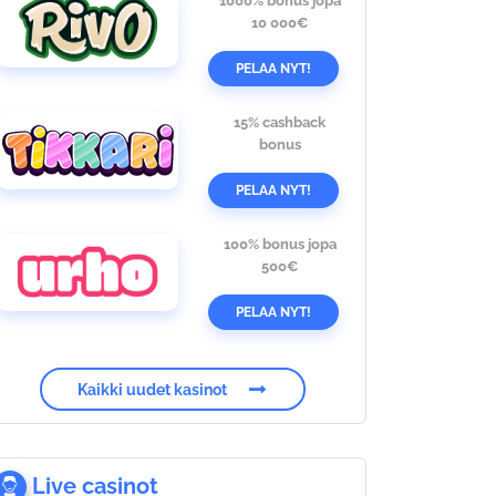
1000%
bonus jopa
10 000€
PELAA NYT!
15%
cashback
bonus
PELAA NYT!
100%
bonus jopa
500€
PELAA NYT!
Kaikki uudet kasinot
Live casinot