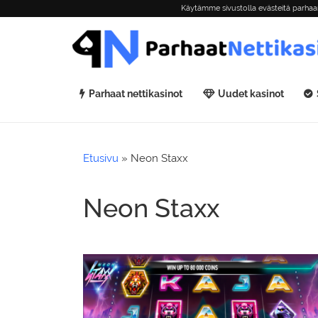
Käytämme sivustolla evästeitä parhaa
Parhaat nettikasinot
Uudet kasinot
Etusivu
»
Neon Staxx
Neon Staxx