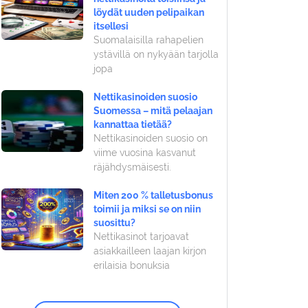
löydät uuden pelipaikan
itsellesi
Suomalaisilla rahapelien
ystävillä on nykyään tarjolla
jopa
Nettikasinoiden suosio
Suomessa – mitä pelaajan
kannattaa tietää?
Nettikasinoiden suosio on
viime vuosina kasvanut
räjähdysmäisesti.
Miten 200 % talletusbonus
toimii ja miksi se on niin
suosittu?
Nettikasinot tarjoavat
asiakkailleen laajan kirjon
erilaisia bonuksia