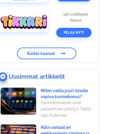
15%
cashback
bonus
PELAA NYT!
Kaikki kasinot
Uusimmat artikkelit
Miten valita juuri sinulle
sopiva kasinobonus?
Kasinobonukset ovat
pelaamisen piristys. Niillä
saa mukavaa
Näin vertaat eri
nettikasinoita toisiinsa ja