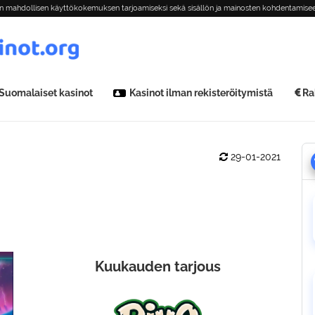
n mahdollisen käyttökokemuksen tarjoamiseksi sekä sisällön ja mainosten kohdentamisee
Suomalaiset kasinot
Kasinot ilman rekisteröitymistä
Ra
29-01-2021
Kuukauden tarjous