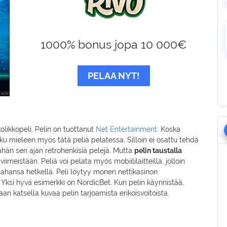
1000%
bonus jopa
10 000€
PELAA NYT!
kolikkopeli. Pelin on tuottanut
Net Entertainment
. Koska
ku mieleen myös tätä peliä pelatessa. Silloin ei osattu tehdä
 vähän sen ajan retrohenkisiä pelejä. Mutta
pelin taustalla
iimeistään. Peliä voi pelata myös mobiililaitteilla, jolloin
ahansa hetkellä. Peli löytyy monen nettikasinon
t. Yksi hyvä esimerkki on NordicBet. Kun pelin käynnistää,
an katsella kuvaa pelin tarjoamista erikoisvoitoista.