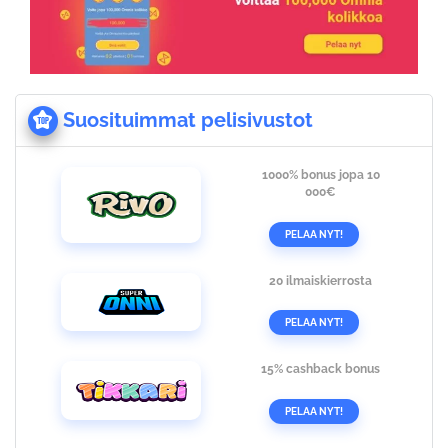
Suosituimmat pelisivustot
1000%
bonus jopa
10
000€
PELAA NYT!
20
ilmaiskierrosta
PELAA NYT!
15%
cashback bonus
PELAA NYT!