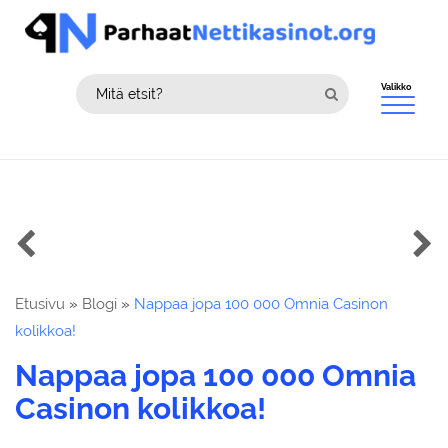
Parhaat Nettikasinot
Uudet Kasinot
Suomalaiset Kasinot
Kasinot Ilman Rekisteröitymistä
Etusivu
»
Blogi
»
Nappaa jopa 100 000 Omnia Casinon
kolikkoa!
Rahapelit
Nappaa jopa 100 000 Omnia
Casino Bonus
Casinon kolikkoa!
Ilmaiskierroksia