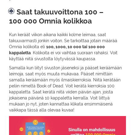
Saat takuuvoittona 100 –
100 000 Omnia kolikkoa
Kun keräät viikon aikana kaikki kolme leimaa, saat
takuuvarmasti jonkin voiton. Se tarkoittaa jotain määrää
Omnia kolikoita eli
100, 1000, 10 000 tai 100 000
kappaletta
. Kolikoita ei voi vaihtaa suoraan rahaksi. Voit
käyttää niitä sivustolta löytyvässä kaupassa.
Samalla kun liityt sivuston jäseneksi ja pääset keräämään
leimoja, saat myös muuta mukavaa. Pääset nimittäin
samalla keräämään myös ilmaiskierroksia. Niitä kerätään
peliin nimeltä Book of Dead. Voit kerätä kierroksia 100
kappaletta. Saat kerätä niitä viiden päivän ajan, joista
jokaisena päivänä 10 kappaletta kerralla. Voit liittyä
mukaan jo nyt, joten kannattaa klikata ensimmäisenä
vaikkapa tässä alla olevaa kuvaa!