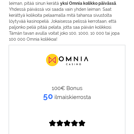
leiman, pitää sinun kerätä
yksi Omnia kolikko päivässä
.
Yhdessä päivässä voi saada vain yhden leiman. Saat
kerättyä kolikoita pelaamalla mitä tahansa sivustolta
löytyvää kasinopeliä. Jokaisessa pelissä kerrotaan, että
paljonko peliä pitää pelata, jotta saa päivän kolikkosi.
Tämän tavan avulla voitat joko 100, 1000, 10 000 tai jopa
100 000 Omnia kolikkoa!
100€ Bonus
50
ilmaiskierrosta