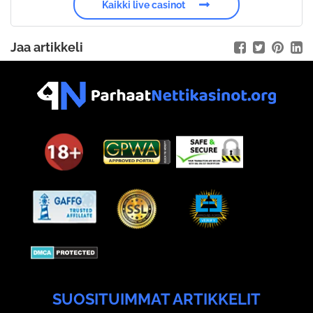
Kaikki live casinot
Jaa artikkeli
SUOSITUIMMAT ARTIKKELIT