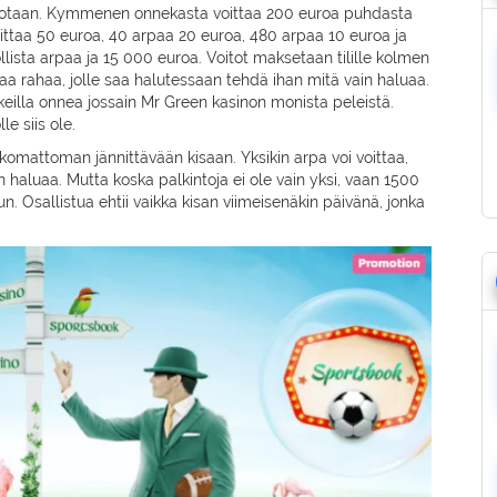
arvotaan. Kymmenen onnekasta voittaa 200 euroa puhdasta
voittaa 50 euroa, 40 arpaa 20 euroa, 480 arpaa 10 euroa ja
lista arpaa ja 15 000 euroa. Voitot maksetaan tilille kolmen
a rahaa, jolle saa halutessaan tehdä ihan mitä vain haluaa.
kokeilla onnea jossain Mr Green kasinon monista peleistä.
le siis ole.
skomattoman jännittävään kisaan. Yksikin arpa voi voittaa,
n haluaa. Mutta koska palkintoja ei ole vain yksi, vaan 1500
un. Osallistua ehtii vaikka kisan viimeisenäkin päivänä, jonka