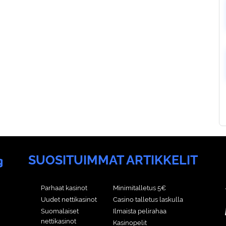
SUOSITUIMMAT ARTIKKELIT
Parhaat kasinot
Minimitalletus 5€
Uudet nettikasinot
Casino talletus laskulla
Suomalaiset
Ilmaista pelirahaa
nettikasinot
Kasinopelit