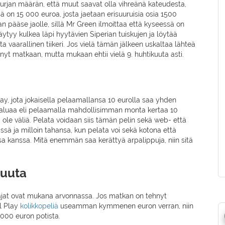
 hurjan määrän, että muut saavat olla vihreänä kateudesta,
ä on 15 000 euroa, josta jaetaan erisuuruisia osia 1500
an pääse jaolle, sillä Mr Green ilmoittaa että kyseessä on
ytyy kulkea läpi hyytävien Siperian tuiskujen ja löytää
ta vaarallinen tiikeri. Jos vielä tämän jälkeen uskaltaa lähteä
yt matkaan, mutta mukaan ehtii vielä 9. huhtikuuta asti.
ay, jota jokaisella pelaamallansa 10 eurolla saa yhden
n haluaa eli pelaamalla mahdollisimman monta kertaa 10
ei ole väliä. Pelata voidaan siis tämän pelin sekä web- että
issä ja milloin tahansa, kun pelata voi sekä kotona että
sa kanssa. Mitä enemmän saa kerättyä arpalippuja, niin sitä
kuuta
aajat ovat mukana arvonnassa. Jos matkan on tehnyt
l Play
kolikkopeliä
useamman kymmenen euron verran, niin
 000 euron potista.