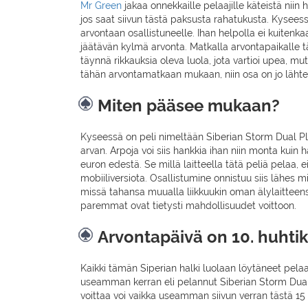
Mr Green
jakaa onnekkaille pelaajille käteistä niin
jos saat siivun tästä paksusta rahatukusta. Kyseess
arvontaan osallistuneelle. Ihan helpolla ei kuitenka
jäätävän kylmä arvonta. Matkalla arvontapaikalle tä
täynnä rikkauksia oleva luola, jota vartioi upea, mut
tähän arvontamatkaan mukaan, niin osa on jo lähten
Miten pääsee mukaan?
Kyseessä on peli nimeltään Siberian Storm Dual Pl
arvan. Arpoja voi siis hankkia ihan niin monta kui
euron edestä. Se millä laitteella tätä peliä pelaa, 
mobiiliversiota. Osallistumine onnistuu siis lähes m
missä tahansa muualla liikkuukin oman älylaitteen
paremmat ovat tietysti mahdollisuudet voittoon.
Arvontapäivä on 10. huhti
Kaikki tämän Siperian halki luolaan löytäneet pel
useamman kerran eli pelannut Siberian Storm Dua
voittaa voi vaikka useamman siivun verran tästä 15