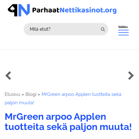
Parhaat Nettikasinot
Uudet Kasinot
Suomalaiset Kasinot
Kasinot Ilman Rekisteröitymistä
Etusivu
»
Blogi
»
MrGreen arpoo Applen tuotteita sekä
paljon muuta!
Rahapelit
MrGreen arpoo Applen
Casino Bonus
tuotteita sekä paljon muuta!
Ilmaiskierroksia