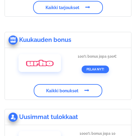
Kaikki tarjoukset
Kuukauden bonus
100%
bonus jopa
500€
PELAA NYT!
Kaikki bonukset
Uusimmat tulokkaat
1000%
bonus jopa
10