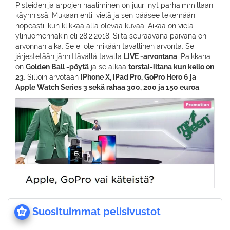
Pisteiden ja arpojen haaliminen on juuri nyt parhaimmillaan
käynnissä. Mukaan ehtii vielä ja sen pääsee tekemään
nopeasti, kun klikkaa alla olevaa kuvaa. Aikaa on vielä
ylihuomennakin eli 28.2.2018. Siitä seuraavana päivänä on
arvonnan aika. Se ei ole mikään tavallinen arvonta. Se
järjestetään jännittävällä tavalla
LIVE -arvontana
. Paikkana
on
Golden Ball -pöytä
ja se alkaa
torstai-iltana kun kello on
23
. Silloin arvotaan
iPhone X, iPad Pro, GoPro Hero 6 ja
Apple Watch Series 3 sekä rahaa 300, 200 ja 150 euroa
.
Suosituimmat pelisivustot