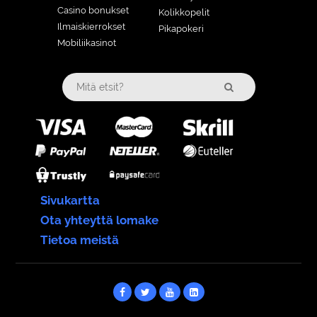
Casino bonukset
Kolikkopelit
Ilmaiskierrokset
Pikapokeri
Mobiliikasinot
Sivukartta
Ota yhteyttä lomake
Tietoa meistä