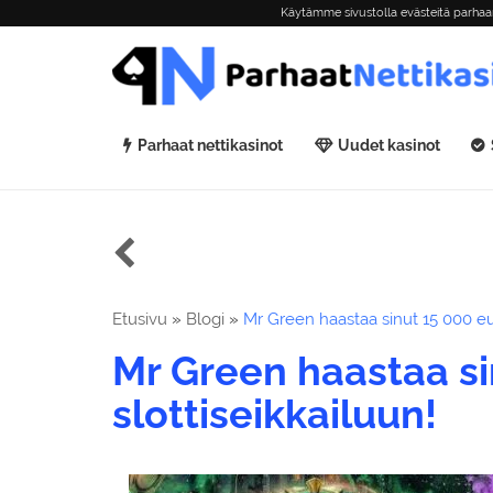
Käytämme sivustolla evästeitä parhaa
Parhaat nettikasinot
Uudet kasinot
Etusivu
»
Blogi
»
Mr Green haastaa sinut 15 000 eur
Mr Green haastaa si
slottiseikkailuun!