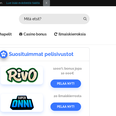
n.
Lue lisää evästeistä täältä.
X
hapelit
Casino bonus
Ilmaiskierroksia
Suosituimmat pelisivustot
1000%
bonus jopa
10 000€
PELAA NYT!
20
ilmaiskierrosta
PELAA NYT!