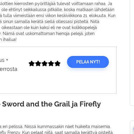
 slottien kierrosten pyörittäjää tulevat voittamaan rahaa. Ja
ä ole ehtinyt seikkailussa pitkälle, koska matkaan lähdetään
ä tulla viimeistään ensi viikon keskiviikkona 21. elokuuta. Kun
 sinun samalla kerätä siellä ollessasi pisteitä. Niitä
i oikeastaan ole kuin kaksi eli ne ovat kolikkopelejä
zy. Nämä ovat uskomattoman hienoja pelejä, joten
 ihailua!
s +
PELAA NYT!
errosta
 Sword and the Grail ja Firefly
eri pelissä. Niissä kummassakin näet huikeita maisemia.
fly Frenzy. Kun pelaat niitä, saat samalla kerättyä pisteitä.