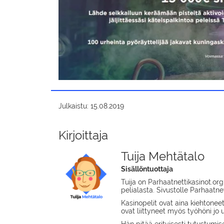
Julkaistu: 15.08.2019
Kirjoittaja
Tuija Mehtätalo
Sisällöntuottaja
Tuija on Parhaatnettikasinot.or
pelialasta. Sivustolle Parhaatnet
Kasinopelit ovat aina kiehtonee
ovat liittyneet myös työhöni jo 