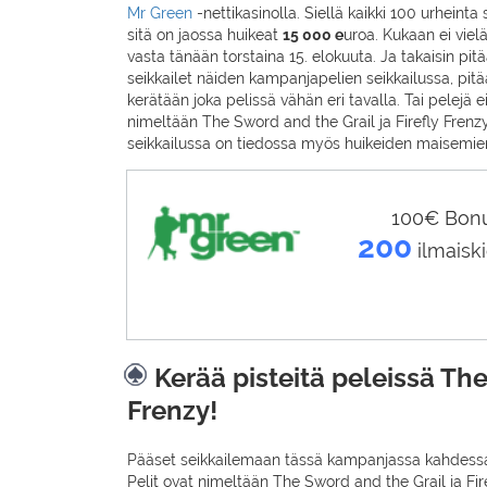
Mr Green
-nettikasinolla. Siellä kaikki 100 urheinta
sitä on jaossa huikeat
15 000 e
uroa. Kukaan ei viel
vasta tänään torstaina 15. elokuuta. Ja takaisin pitä
seikkailet näiden kampanjapelien seikkailussa, pitää
kerätään joka pelissä vähän eri tavalla. Tai pelejä e
nimeltään The Sword and the Grail ja Firefly Fren
seikkailussa on tiedossa myös huikeiden maisemien
100€ Bonu
200
ilmaiski
Kerää pisteitä peleissä The
Frenzy!
Pääset seikkailemaan tässä kampanjassa kahdessa 
Pelit ovat nimeltään The Sword and the Grail ja Fire