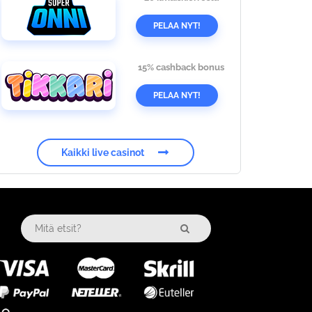
PELAA NYT!
15%
cashback bonus
PELAA NYT!
Kaikki live casinot